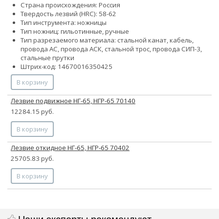
Страна происхождения: Россия
Твердость лезвий (HRC): 58-62
Тип инструмента: ножницы
Тип ножниц: гильотинные, ручные
Тип разрезаемого материала: стальной канат, кабель,
провода АС, провода АСК, стальной трос, провода СИП-3,
стальные прутки
Штрих-код: 14670016350425
В корзину
Лезвие подвижное НГ-65, НГР-65 70140
12284.15 руб.
В корзину
Лезвие откидное НГ-65, НГР-65 70402
25705.83 руб.
В корзину
Наши эксперты рекомендуют