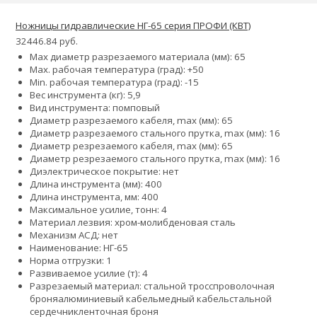
Ножницы гидравлические НГ-65 серия ПРОФИ (КВТ)
32446.84 руб.
Max диаметр разрезаемого материала (мм): 65
Max. рабочая температура (град): +50
Min. рабочая температура (град): -15
Вес инструмента (кг): 5,9
Вид инструмента: помповый
Диаметр разрезаемого кабеля, max (мм): 65
Диаметр разрезаемого стального прутка, max (мм): 16
Диаметр резрезаемого кабеля, max (мм): 65
Диаметр резрезаемого стального прутка, max (мм): 16
Диэлектрическое покрытие: нет
Длина инструмента (мм): 400
Длина инструмента, мм: 400
Максимальное усилие, тонн: 4
Материал лезвия: хром-молибденовая сталь
Механизм АСД: нет
Наименование: НГ-65
Норма отгрузки: 1
Развиваемое усилие (т): 4
Разрезаемый материал:
стальной тросс
проволочная
броня
алюминиевый кабель
медный кабель
стальной
сердечник
ленточная броня