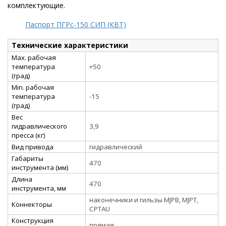
комплектующие.
Паспорт ПГРс-150 СИП (КВТ)
Технические характеристики
Max. рабочая
температура
+50
(град)
Min. рабочая
температура
-15
(град)
Вес
гидравлического
3,9
пресса (кг)
Вид привода
гидравлический
Габариты
470
инструмента (мм)
Длина
470
инструмента, мм
наконечники и гильзы MJPB, MJPT,
Коннекторы
CPTAU
Конструкция
прямая