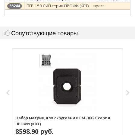
ПГР-150 СИП серия ПРОФИ (КВТ)
пресс
58244
Сопутствующие товары
Набор матриц для скругления НМ-300-С серия
Н
ПРОФИ (КВТ)
П
8598.90 руб.