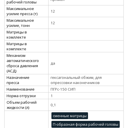
рабочей головы
Максимальное
12
усилие пресса (т)
Максимальное
12
усилие, тонн
Матрицы в
комллекте
Матрицы в
комплекте
Механизм
автоматического
да
сброса давления
(АСД)
Назначение
гексагональный обжим, для
пресса
опрессовки наконечников
Наименование
ПГРс-150 СИП
Норма отгрузки
1
Объем рабочей
0,1
жидкости (л)
сменные матрицы
П-образная форма рабочей головы