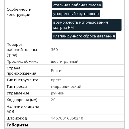
стальная рабочая голова
Особенности
ускоренный ход поршня
конструкции
возможность использования
матриц НМ
клапан ручного сброса давления
Поворот
рабочей головы
360
(град)
Профиль обжима
шестигранный
Страна
Россия
происхождения
Тип инструмента
пресс
Тип пресса
гидравлический
Управление
ручной
Ход поршня (мм)
20
Наличие клапана
АСД
Штрих-код
14670016350210
Габариты