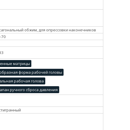
сагональный обжим, для опрессовки наконечников
-70
33
менные матрицы
образная форма рабочей головы
альная рабочая голова
апан ручного сброса давления
0
стигранный