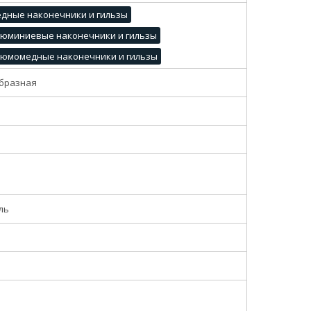
дные наконечники и гильзы
люминиевые наконечники и гильзы
люмомедные наконечники и гильзы
бразная
ль