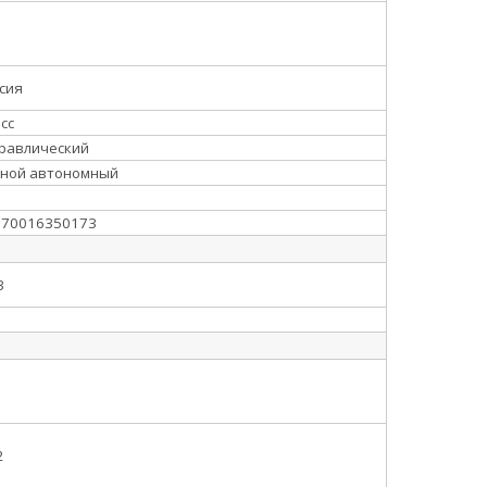
сия
сс
равлический
чной автономный
670016350173
3
2