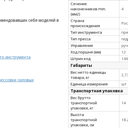
Сечение
наконечников min.
4
(мм2)
комендовавших себя моделей в
Страна
Рос
происхождения
Тип инструмента
пре
Тип пресса
гид
Управление
ру
Ход поршня (мм)
12
го инструмента
Штрих-код
14
Габариты
Вес нетто единицы
2,7
товара, кг
рессовки силовых
Единица измерения
шт
Транспортная упаковка
Вес брутто
транспортной
14
упаковки, кг
Высота
транспортной
18.
упаковки, см