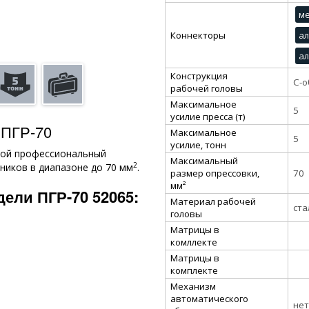
ме
Коннекторы
а
а
Конструкция
С-о
рабочей головы
Максимальное
5
усилие пресса (т)
 ПГР-70
Максимальное
5
усилие, тонн
ной профессиональный
Максимальный
2
ников в диапазоне до 70 мм
.
размер опрессовки,
70
мм²
ели ПГР-70 52065:
Материал рабочей
ста
головы
Матрицы в
комллекте
Матрицы в
комплекте
Механизм
автоматического
нет