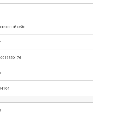
стиковый кейс
2
70016350176
3
04104
3