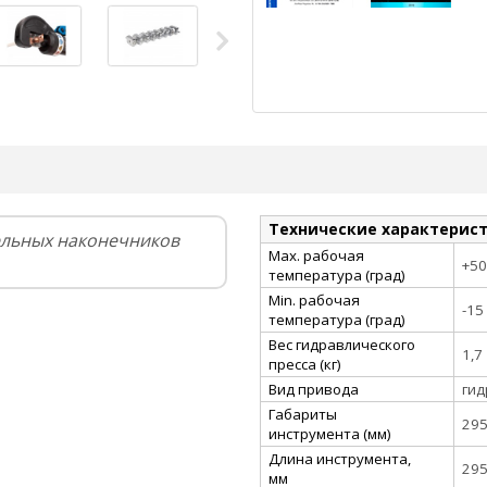
Технические характерис
ельных наконечников
Max. рабочая
+50
температура (град)
Min. рабочая
-15
температура (град)
Вес гидравлического
1,7
пресса (кг)
Вид привода
гид
Габариты
29
инструмента (мм)
Длина инструмента,
29
мм