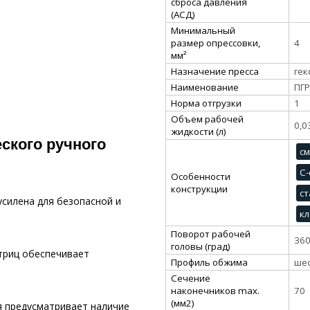
сброса давления
(АСД)
Минимальный
размер опрессовки,
4
мм²
Назначение пресса
гек
Наименование
ПГР
Норма отгрузки
1
Объем рабочей
0,0
жидкости (л)
ского ручного
с
C-
Особенности
конструкции
ст
усилена для безопасной и
кл
Поворот рабочей
36
головы (град)
триц обеспечивает
Профиль обжима
ше
Сечение
наконечников max.
70
(мм2)
я предусматривает наличие