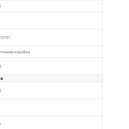
5
25737
тонная коробка
8
ка
3
7