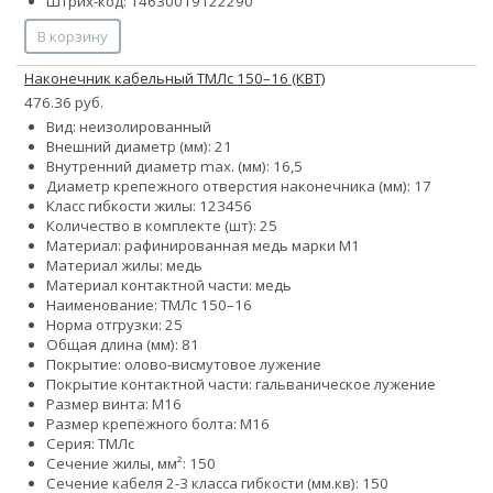
Штрих-код: 14630019122290
В корзину
Наконечник кабельный ТМЛс 150–16 (КВТ)
476.36 руб.
Вид: неизолированный
Внешний диаметр (мм): 21
Внутренний диаметр max. (мм): 16,5
Диаметр крепежного отверстия наконечника (мм): 17
Класс гибкости жилы:
1
2
3
4
5
6
Количество в комплекте (шт): 25
Материал: рафинированная медь марки М1
Материал жилы: медь
Материал контактной части: медь
Наименование: ТМЛс 150–16
Норма отгрузки: 25
Общая длина (мм): 81
Покрытие: олово-висмутовое лужение
Покрытие контактной части: гальваническое лужение
Размер винта: М16
Размер крепёжного болта: М16
Серия: ТМЛс
Сечение жилы, мм²: 150
Сечение кабеля 2-3 класса гибкости (мм.кв): 150