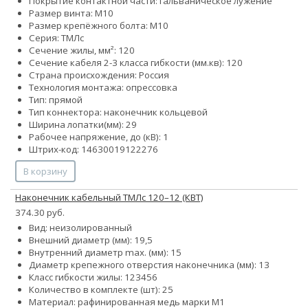
Покрытие контактной части: гальваническое лужение
Размер винта: М10
Размер крепёжного болта: М10
Серия: ТМЛс
Сечение жилы, мм²: 120
Сечение кабеля 2-3 класса гибкости (мм.кв): 120
Страна происхождения: Россия
Технология монтажа: опрессовка
Тип: прямой
Тип коннектора: наконечник кольцевой
Ширина лопатки(мм): 29
Рабочее напряжение, до (кВ): 1
Штрих-код: 14630019122276
В корзину
Наконечник кабельный ТМЛс 120–12 (КВТ)
374.30 руб.
Вид: неизолированный
Внешний диаметр (мм): 19,5
Внутренний диаметр max. (мм): 15
Диаметр крепежного отверстия наконечника (мм): 13
Класс гибкости жилы:
1
2
3
4
5
6
Количество в комплекте (шт): 25
Материал: рафинированная медь марки М1