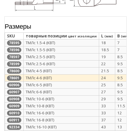
Размеры
SKU
товарные позиции
L
B
цвет изоляции
(мм)
(мм)
ТМЛс 1.5-4 (КВТ)
18
7
78595
ТМЛс 1.5-5 (КВТ)
18.5
7
78596
ТМЛс 2.5-5 (КВТ)
19
8.5
78597
ТМЛс 2.5-6 (КВТ)
22
9.5
78599
ТМЛс 4-5 (КВТ)
21.5
8.5
78600
ТМЛс 4-6 (КВТ)
24
9.5
78601
ТМЛс 6-5 (КВТ)
25
8.5
60906
ТМЛс 6-6 (КВТ)
27
9.5
60907
ТМЛс 10-6 (КВТ)
29
9.5
60908
ТМЛс 10-8 (КВТ)
33
11.5
60909
ТМЛс 16-6 (КВТ)
33
12
60910
ТМЛс 16-8 (КВТ)
37
12
60911
ТМЛс 16-10 (КВТ)
43
13
92334