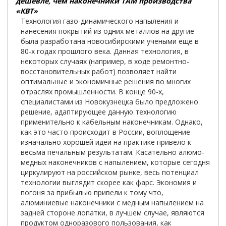
дешевле, чем наконечники ТАМ производства
«КВТ»
Технология газо-динамического напыления и
нанесения покрытий из одних металлов на другие
была разработана новосибирскими учеными еще в
80-х годах прошлого века. Данная технология, в
некоторых случаях (например, в ходе ремонтно-
восстановительных работ) позволяет найти
оптимальные и экономичные решения во многих
отраслях промышленности. В конце 90-х,
специалистами из Новокузнецка было предложено
решение, адаптирующее данную технологию
применительно к кабельным наконечникам. Однако,
как это часто происходит в России, воплощение
изначально хорошей идеи на практике привело к
весьма печальным результатам. Касательно алюмо-
медных наконечников с напылением, которые сегодня
циркулируют на российском рынке, весь потенциал
технологии выглядит скорее как фарс. Экономия и
погоня за прибылью привели к тому что,
алюминиевые наконечники с медным напылением на
задней стороне лопатки, в лучшем случае, являются
продуктом одноразового пользования, как