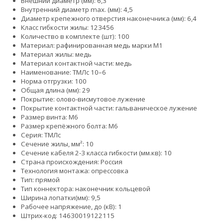
Внешний диаметр (мм): 6,3
Внутренний диаметр max. (мм): 4,5
Диаметр крепежного отверстия наконечника (мм): 6,4
Класс гибкости жилы:
1
2
3
4
5
6
Количество в комплекте (шт): 100
Материал: рафинированная медь марки М1
Материал жилы: медь
Материал контактной части: медь
Наименование: ТМЛс 10–6
Норма отгрузки: 100
Общая длина (мм): 29
Покрытие: олово-висмутовое лужение
Покрытие контактной части: гальваническое лужение
Размер винта: М6
Размер крепёжного болта: М6
Серия: ТМЛс
Сечение жилы, мм²: 10
Сечение кабеля 2-3 класса гибкости (мм.кв): 10
Страна происхождения: Россия
Технология монтажа: опрессовка
Тип: прямой
Тип коннектора: наконечник кольцевой
Ширина лопатки(мм): 9,5
Рабочее напряжение, до (кВ): 1
Штрих-код: 14630019122115