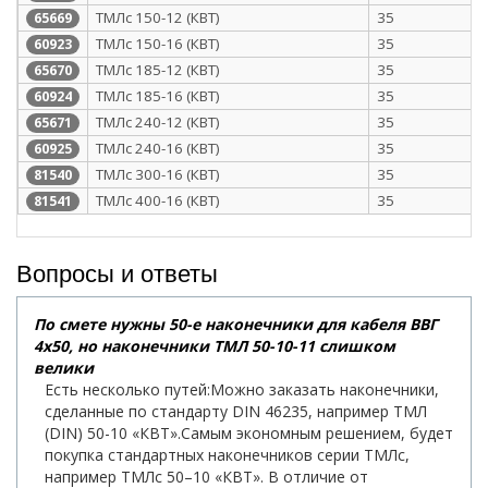
ТМЛс 150-12 (КВТ)
35
65669
ТМЛс 150-16 (КВТ)
35
60923
ТМЛс 185-12 (КВТ)
35
65670
ТМЛс 185-16 (КВТ)
35
60924
ТМЛс 240-12 (КВТ)
35
65671
ТМЛс 240-16 (КВТ)
35
60925
ТМЛс 300-16 (КВТ)
35
81540
ТМЛс 400-16 (КВТ)
35
81541
Вопросы и ответы
По смете нужны 50-е наконечники для кабеля ВВГ
4х50, но наконечники ТМЛ 50-10-11 слишком
велики
Есть несколько путей:Можно заказать наконечники,
сделанные по стандарту DIN 46235, например ТМЛ
(DIN) 50-10 «КВТ».Самым экономным решением, будет
покупка стандартных наконечников серии ТМЛс,
например ТМЛс 50–10 «КВТ». В отличие от