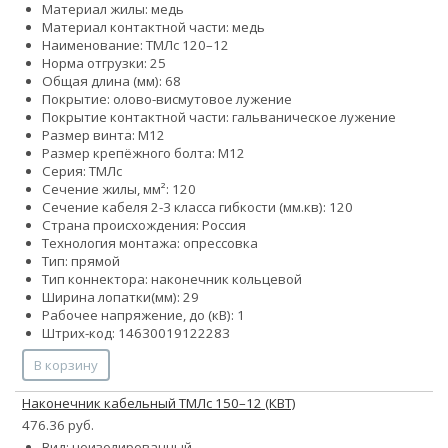
Материал жилы: медь
Материал контактной части: медь
Наименование: ТМЛс 120–12
Норма отгрузки: 25
Общая длина (мм): 68
Покрытие: олово-висмутовое лужение
Покрытие контактной части: гальваническое лужение
Размер винта: М12
Размер крепёжного болта: М12
Серия: ТМЛс
Сечение жилы, мм²: 120
Сечение кабеля 2-3 класса гибкости (мм.кв): 120
Страна происхождения: Россия
Технология монтажа: опрессовка
Тип: прямой
Тип коннектора: наконечник кольцевой
Ширина лопатки(мм): 29
Рабочее напряжение, до (кВ): 1
Штрих-код: 14630019122283
В корзину
Наконечник кабельный ТМЛс 150–12 (КВТ)
476.36 руб.
Вид: неизолированный