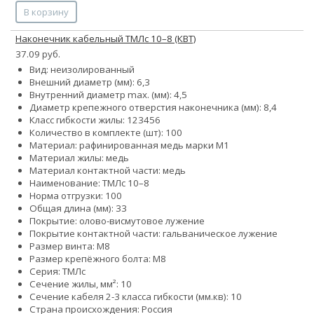
В корзину
Наконечник кабельный ТМЛс 10–8 (КВТ)
37.09 руб.
Вид: неизолированный
Внешний диаметр (мм): 6,3
Внутренний диаметр max. (мм): 4,5
Диаметр крепежного отверстия наконечника (мм): 8,4
Класс гибкости жилы:
1
2
3
4
5
6
Количество в комплекте (шт): 100
Материал: рафинированная медь марки М1
Материал жилы: медь
Материал контактной части: медь
Наименование: ТМЛс 10–8
Норма отгрузки: 100
Общая длина (мм): 33
Покрытие: олово-висмутовое лужение
Покрытие контактной части: гальваническое лужение
Размер винта: М8
Размер крепёжного болта: М8
Серия: ТМЛс
Сечение жилы, мм²: 10
Сечение кабеля 2-3 класса гибкости (мм.кв): 10
Страна происхождения: Россия