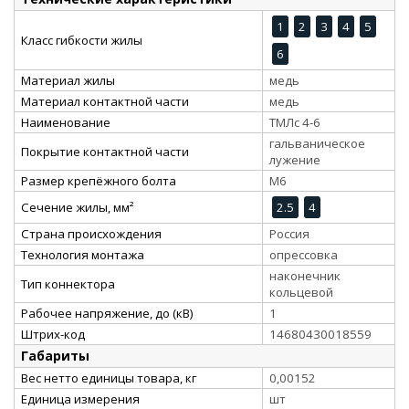
1
2
3
4
5
Класс гибкости жилы
6
Материал жилы
медь
Материал контактной части
медь
Наименование
ТМЛс 4-6
гальваническое
Покрытие контактной части
лужение
Размер крепёжного болта
М6
Сечение жилы, мм²
2.5
4
Страна происхождения
Россия
Технология монтажа
опрессовка
наконечник
Тип коннектора
кольцевой
Рабочее напряжение, до (кВ)
1
Штрих-код
14680430018559
Габариты
Вес нетто единицы товара, кг
0,00152
Единица измерения
шт