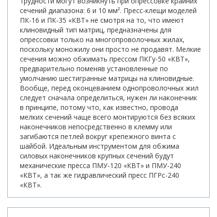
трудности могут возникнуть при опрессовке крайних
сечений диапазона: 6 и 10 мм². Пресс-клещи моделей
ПК-16 и ПК-35 «КВТ» не смотря на то, что имеют
клиновидный тип матриц, предназначены для
опрессовки только на многопроволочных жилах,
поскольку моножилу они просто не продавят. Мелкие
сечения можно обжимать прессом ПКГу-50 «КВТ»,
предварительно поменяв установленные по
умолчанию шестигранные матрицы на клиновидные.
Вообще, перед оконцеванием однопроволочных жил
следует сначала определиться, нужен ли наконечник
в принципе, потому что, как известно, провода
мелких сечений чаще всего монтируются без всяких
наконечников непосредственно в клемму или
загибаются петлей вокруг крепежного винта с
шайбой. Идеальным инструментом для обжима
силовых наконечников крупных сечений будут
механические пресса ПМУ-120 «КВТ» и ПМУ-240
«КВТ», а так же гидравлический пресс ПГРс-240
«КВТ».