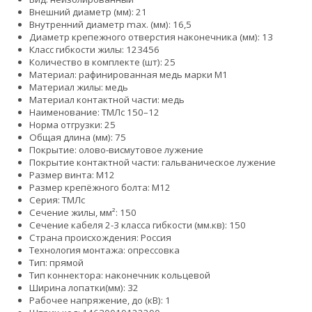
Внешний диаметр (мм): 21
Внутренний диаметр max. (мм): 16,5
Диаметр крепежного отверстия наконечника (мм): 13
Класс гибкости жилы:
1
2
3
4
5
6
Количество в комплекте (шт): 25
Материал: рафинированная медь марки М1
Материал жилы: медь
Материал контактной части: медь
Наименование: ТМЛс 150–12
Норма отгрузки: 25
Общая длина (мм): 75
Покрытие: олово-висмутовое лужение
Покрытие контактной части: гальваническое лужение
Размер винта: М12
Размер крепёжного болта: М12
Серия: ТМЛс
Сечение жилы, мм²: 150
Сечение кабеля 2-3 класса гибкости (мм.кв): 150
Страна происхождения: Россия
Технология монтажа: опрессовка
Тип: прямой
Тип коннектора: наконечник кольцевой
Ширина лопатки(мм): 32
Рабочее напряжение, до (кВ): 1