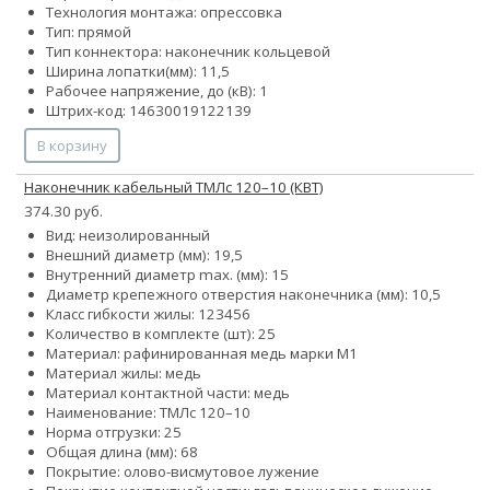
Технология монтажа: опрессовка
Тип: прямой
Тип коннектора: наконечник кольцевой
Ширина лопатки(мм): 11,5
Рабочее напряжение, до (кВ): 1
Штрих-код: 14630019122139
В корзину
Наконечник кабельный ТМЛс 120–10 (КВТ)
374.30 руб.
Вид: неизолированный
Внешний диаметр (мм): 19,5
Внутренний диаметр max. (мм): 15
Диаметр крепежного отверстия наконечника (мм): 10,5
Класс гибкости жилы:
1
2
3
4
5
6
Количество в комплекте (шт): 25
Материал: рафинированная медь марки М1
Материал жилы: медь
Материал контактной части: медь
Наименование: ТМЛс 120–10
Норма отгрузки: 25
Общая длина (мм): 68
Покрытие: олово-висмутовое лужение