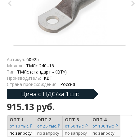
Артикул:
60925
Модель:
ТМЛс 240–16
Тип:
ТМЛс (стандарт «КВТ»)
Производитель:
КВТ
Страна происхождения:
Россия
Цена с НДС/за 1шт:
915.13 руб.
ОПТ 1
ОПТ 2
ОПТ 3
ОПТ 4
от 10 тыс. ₽
от 25 тыс. ₽
от 50 тыс. ₽
от 100 тыс. ₽
по запросу
по запросу
по запросу
по запросу