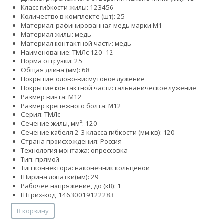
Класс гибкости жилы:
1
2
3
4
5
6
Количество в комплекте (шт): 25
Материал: рафинированная медь марки М1
Материал жилы: медь
Материал контактной части: медь
Наименование: ТМЛс 120–12
Норма отгрузки: 25
Общая длина (мм): 68
Покрытие: олово-висмутовое лужение
Покрытие контактной части: гальваническое лужение
Размер винта: М12
Размер крепёжного болта: М12
Серия: ТМЛс
Сечение жилы, мм²: 120
Сечение кабеля 2-3 класса гибкости (мм.кв): 120
Страна происхождения: Россия
Технология монтажа: опрессовка
Тип: прямой
Тип коннектора: наконечник кольцевой
Ширина лопатки(мм): 29
Рабочее напряжение, до (кВ): 1
Штрих-код: 14630019122283
В корзину