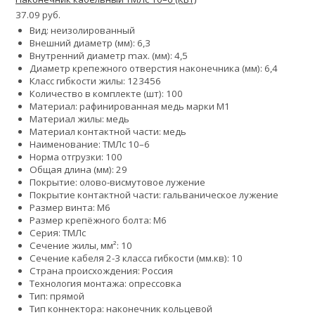
37.09 руб.
Вид: неизолированный
Внешний диаметр (мм): 6,3
Внутренний диаметр max. (мм): 4,5
Диаметр крепежного отверстия наконечника (мм): 6,4
Класс гибкости жилы:
1
2
3
4
5
6
Количество в комплекте (шт): 100
Материал: рафинированная медь марки М1
Материал жилы: медь
Материал контактной части: медь
Наименование: ТМЛс 10–6
Норма отгрузки: 100
Общая длина (мм): 29
Покрытие: олово-висмутовое лужение
Покрытие контактной части: гальваническое лужение
Размер винта: М6
Размер крепёжного болта: М6
Серия: ТМЛс
Сечение жилы, мм²: 10
Сечение кабеля 2-3 класса гибкости (мм.кв): 10
Страна происхождения: Россия
Технология монтажа: опрессовка
Тип: прямой
Тип коннектора: наконечник кольцевой