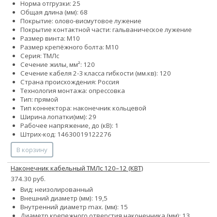
Норма отгрузки: 25
Общая длина (мм): 68
Покрытие: олово-висмутовое лужение
Покрытие контактной части: гальваническое лужение
Размер винта: М10
Размер крепёжного болта: М10
Серия: ТМЛс
Сечение жилы, мм²: 120
Сечение кабеля 2-3 класса гибкости (мм.кв): 120
Страна происхождения: Россия
Технология монтажа: опрессовка
Тип: прямой
Тип коннектора: наконечник кольцевой
Ширина лопатки(мм): 29
Рабочее напряжение, до (кВ): 1
Штрих-код: 14630019122276
В корзину
Наконечник кабельный ТМЛс 120–12 (КВТ)
374.30 руб.
Вид: неизолированный
Внешний диаметр (мм): 19,5
Внутренний диаметр max. (мм): 15
Диаметр крепежного отверстия наконечника (мм): 13