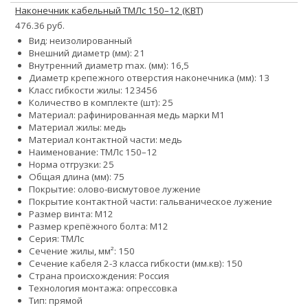
Наконечник кабельный ТМЛс 150–12 (КВТ)
476.36 руб.
Вид: неизолированный
Внешний диаметр (мм): 21
Внутренний диаметр max. (мм): 16,5
Диаметр крепежного отверстия наконечника (мм): 13
Класс гибкости жилы:
1
2
3
4
5
6
Количество в комплекте (шт): 25
Материал: рафинированная медь марки М1
Материал жилы: медь
Материал контактной части: медь
Наименование: ТМЛс 150–12
Норма отгрузки: 25
Общая длина (мм): 75
Покрытие: олово-висмутовое лужение
Покрытие контактной части: гальваническое лужение
Размер винта: М12
Размер крепёжного болта: М12
Серия: ТМЛс
Сечение жилы, мм²: 150
Сечение кабеля 2-3 класса гибкости (мм.кв): 150
Страна происхождения: Россия
Технология монтажа: опрессовка
Тип: прямой