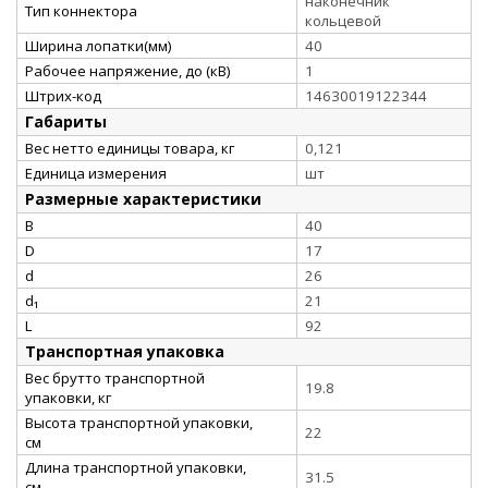
наконечник
Тип коннектора
кольцевой
Ширина лопатки(мм)
40
Рабочее напряжение, до (кВ)
1
Штрих-код
14630019122344
Габариты
Вес нетто единицы товара, кг
0,121
Единица измерения
шт
Размерные характеристики
B
40
D
17
d
26
d₁
21
L
92
Транспортная упаковка
Вес брутто транспортной
19.8
упаковки, кг
Высота транспортной упаковки,
22
см
Длина транспортной упаковки,
31.5
см