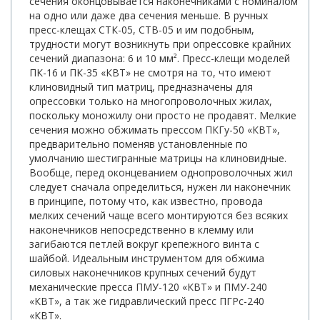
сечения оконцовывается наконечниками с номиналом
на одно или даже два сечения меньше. В ручных
пресс-клещах СТК-05, СТВ-05 и им подобным,
трудности могут возникнуть при опрессовке крайних
сечений диапазона: 6 и 10 мм². Пресс-клещи моделей
ПК-16 и ПК-35 «КВТ» не смотря на то, что имеют
клиновидный тип матриц, предназначены для
опрессовки только на многопроволочных жилах,
поскольку моножилу они просто не продавят. Мелкие
сечения можно обжимать прессом ПКГу-50 «КВТ»,
предварительно поменяв установленные по
умолчанию шестигранные матрицы на клиновидные.
Вообще, перед оконцеванием однопроволочных жил
следует сначала определиться, нужен ли наконечник
в принципе, потому что, как известно, провода
мелких сечений чаще всего монтируются без всяких
наконечников непосредственно в клемму или
загибаются петлей вокруг крепежного винта с
шайбой. Идеальным инструментом для обжима
силовых наконечников крупных сечений будут
механические пресса ПМУ-120 «КВТ» и ПМУ-240
«КВТ», а так же гидравлический пресс ПГРс-240
«КВТ».