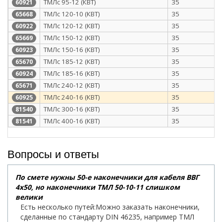
ТМЛс 95-12 (КВТ)
35
60921
ТМЛс 120-10 (КВТ)
35
65668
ТМЛс 120-12 (КВТ)
35
60922
ТМЛс 150-12 (КВТ)
35
65669
ТМЛс 150-16 (КВТ)
35
60923
ТМЛс 185-12 (КВТ)
35
65670
ТМЛс 185-16 (КВТ)
35
60924
ТМЛс 240-12 (КВТ)
35
65671
ТМЛс 240-16 (КВТ)
35
60925
ТМЛс 300-16 (КВТ)
35
81540
ТМЛс 400-16 (КВТ)
35
81541
Вопросы и ответы
По смете нужны 50-е наконечники для кабеля ВВГ
4х50, но наконечники ТМЛ 50-10-11 слишком
велики
Есть несколько путей:Можно заказать наконечники,
сделанные по стандарту DIN 46235, например ТМЛ