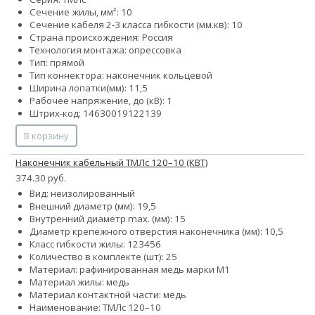
Сечение жилы, мм²: 10
Сечение кабеля 2-3 класса гибкости (мм.кв): 10
Страна происхождения: Россия
Технология монтажа: опрессовка
Тип: прямой
Тип коннектора: наконечник кольцевой
Ширина лопатки(мм): 11,5
Рабочее напряжение, до (кВ): 1
Штрих-код: 14630019122139
В корзину
Наконечник кабельный ТМЛс 120–10 (КВТ)
374.30 руб.
Вид: неизолированный
Внешний диаметр (мм): 19,5
Внутренний диаметр max. (мм): 15
Диаметр крепежного отверстия наконечника (мм): 10,5
Класс гибкости жилы:
1
2
3
4
5
6
Количество в комплекте (шт): 25
Материал: рафинированная медь марки М1
Материал жилы: медь
Материал контактной части: медь
Наименование: ТМЛс 120–10