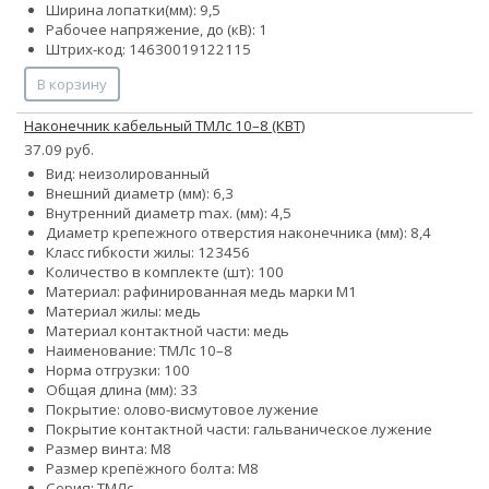
Ширина лопатки(мм): 9,5
Рабочее напряжение, до (кВ): 1
Штрих-код: 14630019122115
В корзину
Наконечник кабельный ТМЛс 10–8 (КВТ)
37.09 руб.
Вид: неизолированный
Внешний диаметр (мм): 6,3
Внутренний диаметр max. (мм): 4,5
Диаметр крепежного отверстия наконечника (мм): 8,4
Класс гибкости жилы:
1
2
3
4
5
6
Количество в комплекте (шт): 100
Материал: рафинированная медь марки М1
Материал жилы: медь
Материал контактной части: медь
Наименование: ТМЛс 10–8
Норма отгрузки: 100
Общая длина (мм): 33
Покрытие: олово-висмутовое лужение
Покрытие контактной части: гальваническое лужение
Размер винта: М8
Размер крепёжного болта: М8
Серия: ТМЛс