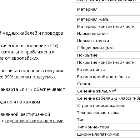
Материал
Материал жилы
Материал контактной части
й медных кабелей и проводов
Наименование
Норма отгрузки
тическое исполнение «Т2»)
Общая длина (мм)
аксимально приближена к
Покрытие
в от европейских
Покрытие контактной части
Размер винта
ассчитан под опрессовку жил
Размер крепёжного болта
лее 99% всех используемых
Серия
тандарта «КВТ» обеспечивают
Сечение жилы, мм²
Сечение кабеля 2-3 класса гибк
одителя на каждом
Страна происхождения
Технология монтажа
авильной шестигранной
Тип
ы с
гидравлическими прессами
Тип коннектора
Ширина лопатки(мм)