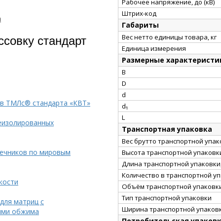
Рабочее напряжение, до (кВ)
Штрих-код
а
Габариты
ссовку стандарт
Вес нетто единицы товара, кг
Единица измерения
Размерные характеристи
B
D
d
ков ТМЛс® стандарта «КВТ»
d₁
L
еизолированных
Транспортная упаковка
Вес брутто транспортной упако
нечников по мировым
Высота транспортной упаковки
Длина транспортной упаковки,
Количество в транспортной у
кости
Объём транспортной упаковки
Тип транспортной упаковки
для матриц с
Ширина транспортной упаковк
ями обжима
Потребительская упаков