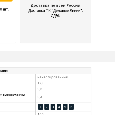
Доставка по всей России
0 шт.
Доставка ТК "Деловые Линии",
СДЭК
тики
неизолированный
12,6
9,6
ия наконечника
8,4
1
2
3
4
5
6
100