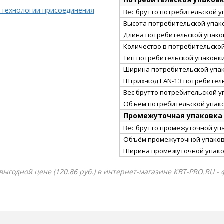
 технологии присоединения
Вес брутто потребительской уп
Высота потребительской упако
Длина потребительской упаков
Количество в потребительско
Тип потребительской упаковк
Ширина потребительской упак
Штрих-код EAN-13 потребител
Вес брутто потребительской уп
Объём потребительской упако
Промежуточная упаковка
Вес брутто промежуточной упа
Объём промежуточной упаковк
Ширина промежуточной упако
ыгодной цене (120.86 руб.) в интернет-магазине КВТ-PRO.RU - 