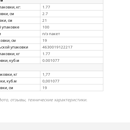
аковки, кг:
1.77
вки, см
2.7
ки, см
21
й упаковке
100
и
п/э пакет
овки, см
19
ьской упаковки
4630019122217
аковки, кг
1.77
вки, куб.м
0.001077
ковки, кг
1,77
и, куб.м
0,001077
вки, см
19
фото, отзывы, технические характеристики.