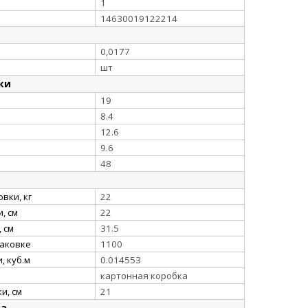
1
14630019122214
0,0177
шт
ки
19
8.4
12.6
9.6
48
вки, кг
22
, см
22
 см
31.5
паковке
1100
, куб.м
0.014553
картонная коробка
и, см
21
ка