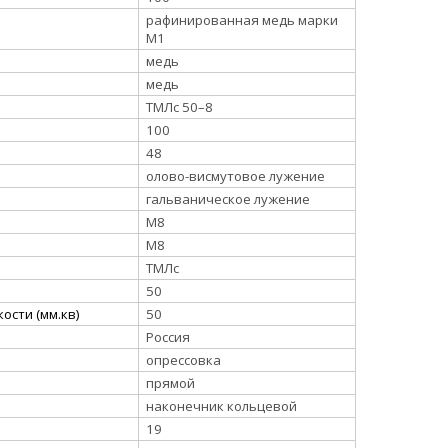
рафинированная медь марки
М1
медь
медь
ТМЛс 50–8
100
48
олово-висмутовое лужение
гальваническое лужение
М8
М8
ТМЛс
50
ости (мм.кв)
50
Россия
опрессовка
прямой
наконечник кольцевой
19