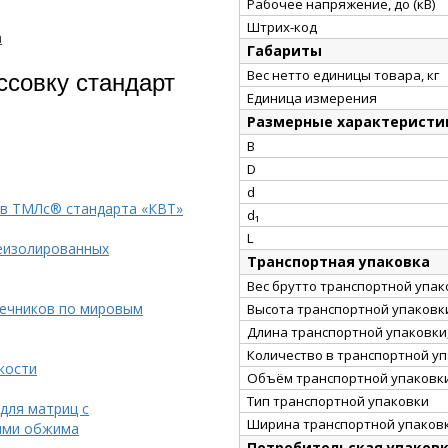
Рабочее напряжение, до (кВ)
Штрих-код
а
Габариты
ссовку стандарт
Вес нетто единицы товара, кг
Единица измерения
Размерные характеристи
B
D
d
ков ТМЛс® стандарта «КВТ»
d₁
L
еизолированных
Транспортная упаковка
Вес брутто транспортной упако
нечников по мировым
Высота транспортной упаковки
Длина транспортной упаковки,
Количество в транспортной у
кости
Объём транспортной упаковки
Тип транспортной упаковки
для матриц с
Ширина транспортной упаковк
ями обжима
Потребительская упаков