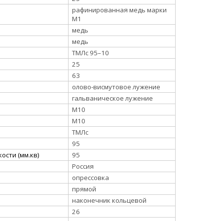
рафинированная медь марки
М1
медь
медь
ТМЛс 95–10
25
63
олово-висмутовое лужение
гальваническое лужение
М10
М10
ТМЛс
95
ости (мм.кв)
95
Россия
опрессовка
прямой
наконечник кольцевой
26