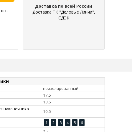
Доставка по всей России
 шт.
Доставка ТК "Деловые Линии",
СДЭК
тики
неизолированный
17,5
13,5
ия наконечника
10,5
1
2
3
4
5
6
25