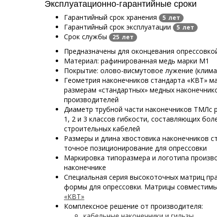
Эксплуатационно-гарантийные сроки
Гарантийный срок хранения
5 лет
Гарантийный срок эксплуатации
5 лет
Срок службы
25 лет
Предназначены для оконцевания опрессовко
Материал: рафинированная медь марки М1
Покрытие: олово-висмутовое лужение (клима
Геометрия наконечников стандарта «КВТ» м
размерам «стандартных» медных наконечнико
производителей
Диаметр трубной части наконечников ТМЛс р
1, 2 и 3 классов гибкости, составляющих бо
строительных кабелей
Размеры и длина хвостовика наконечников с
точное позиционирование для опрессовки
Маркировка типоразмера и логотипа произв
наконечнике
Специальная серия высокоточных матриц пр
формы для опрессовки. Матрицы совместим
«КВТ»
Комплексное решение от производителя:
кабельные наконечники и гильзы