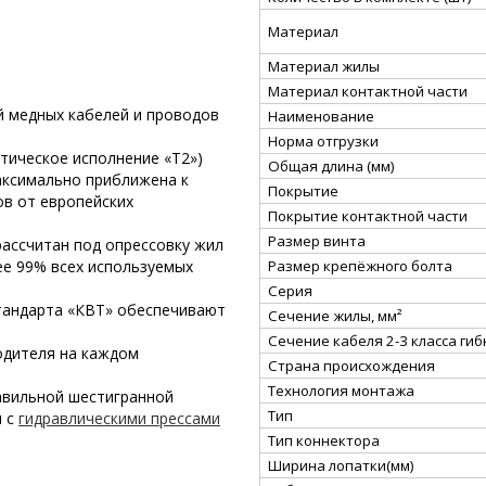
Материал
Материал жилы
Материал контактной части
й медных кабелей и проводов
Наименование
Норма отгрузки
тическое исполнение «Т2»)
Общая длина (мм)
аксимально приближена к
Покрытие
в от европейских
Покрытие контактной части
Размер винта
ассчитан под опрессовку жил
Размер крепёжного болта
лее 99% всех используемых
Серия
тандарта «КВТ» обеспечивают
Сечение жилы, мм²
Сечение кабеля 2-3 класса гибк
одителя на каждом
Страна происхождения
Технология монтажа
авильной шестигранной
Тип
ы с
гидравлическими прессами
Тип коннектора
Ширина лопатки(мм)