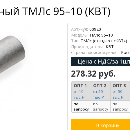
ный ТМЛс 95–10 (КВТ)
Артикул:
60920
Модель:
ТМЛс 95–10
Тип:
ТМЛс (стандарт «КВТ»)
Производитель:
КВТ
Страна происхождения:
Росс
Цена с НДС/за 1шт
278.32 руб.
ОПТ 1
ОПТ 2
ОПТ 3
от 10
от 25
от 50
тыс. ₽
тыс. ₽
тыс. ₽
по
по
по
запросу
запросу
запросу