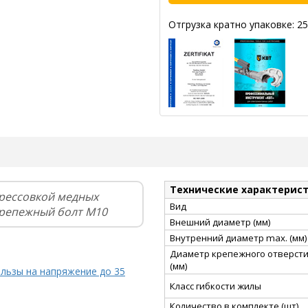
Отгрузка кратно упаковке: 25
Технические характерис
рессовкой медных
Вид
крепежный болт М10
Внешний диаметр (мм)
Внутренний диаметр max. (мм)
Диаметр крепежного отверст
(мм)
ильзы на напряжение до 35
Класс гибкости жилы
Количество в комплекте (шт)