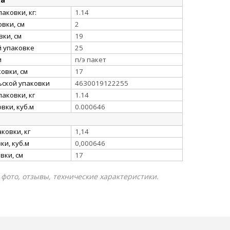
аковки, кг:
1.14
вки, см
2
ки, см
19
й упаковке
25
и
п/э пакет
овки, см
17
ьской упаковки
4630019122255
аковки, кг
1.14
вки, куб.м
0.000646
ковки, кг
1,14
и, куб.м
0,000646
вки, см
17
 фото, отзывы, технические характеристики.