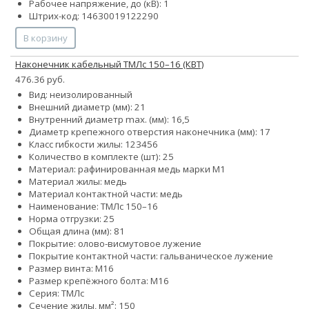
Рабочее напряжение, до (кВ): 1
Штрих-код: 14630019122290
В корзину
Наконечник кабельный ТМЛс 150–16 (КВТ)
476.36 руб.
Вид: неизолированный
Внешний диаметр (мм): 21
Внутренний диаметр max. (мм): 16,5
Диаметр крепежного отверстия наконечника (мм): 17
Класс гибкости жилы:
1
2
3
4
5
6
Количество в комплекте (шт): 25
Материал: рафинированная медь марки М1
Материал жилы: медь
Материал контактной части: медь
Наименование: ТМЛс 150–16
Норма отгрузки: 25
Общая длина (мм): 81
Покрытие: олово-висмутовое лужение
Покрытие контактной части: гальваническое лужение
Размер винта: М16
Размер крепёжного болта: М16
Серия: ТМЛс
Сечение жилы, мм²: 150