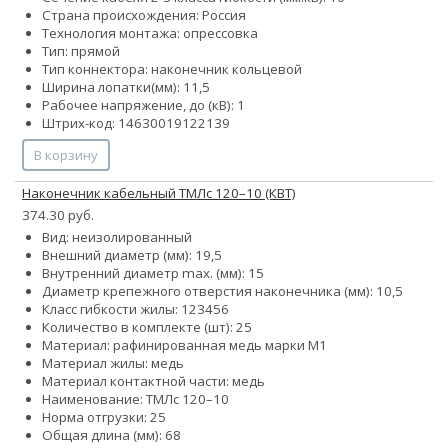
Страна происхождения: Россия
Технология монтажа: опрессовка
Тип: прямой
Тип коннектора: наконечник кольцевой
Ширина лопатки(мм): 11,5
Рабочее напряжение, до (кВ): 1
Штрих-код: 14630019122139
В корзину
Наконечник кабельный ТМЛс 120–10 (КВТ)
374.30 руб.
Вид: неизолированный
Внешний диаметр (мм): 19,5
Внутренний диаметр max. (мм): 15
Диаметр крепежного отверстия наконечника (мм): 10,5
Класс гибкости жилы:
1
2
3
4
5
6
Количество в комплекте (шт): 25
Материал: рафинированная медь марки М1
Материал жилы: медь
Материал контактной части: медь
Наименование: ТМЛс 120–10
Норма отгрузки: 25
Общая длина (мм): 68