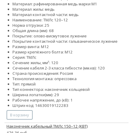
Материал: рафинированная медь марки М1
Материал жилы: медь
Материал контактной части: медь
Наименование: ТМЛс 120–12
Норма отгрузки: 25
Общая длина (мм): 68
Покрытие: олово-висмутовое лужение
Покрытие контактной части: гальваническое лужение
Размер винта: М12
Размер крепёжного болта: М12
Серия: ТМЛс
Сечение жилы, мм²: 120
Сечение кабеля 2-3 класса гибкости (мм.кв): 120
Страна происхождения: Россия
Технология монтажа: опрессовка
Тип: прямой
Тип коннектора: наконечник кольцевой
Ширина лопатки(мм): 29
Рабочее напряжение, до (кВ): 1
Штрих-код: 14630019122283
В корзину
Наконечник кабельный ТМЛс 150–12 (КВТ)
476.36 руб.