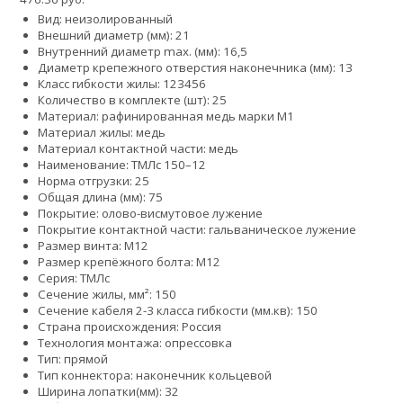
Вид: неизолированный
Внешний диаметр (мм): 21
Внутренний диаметр max. (мм): 16,5
Диаметр крепежного отверстия наконечника (мм): 13
Класс гибкости жилы:
1
2
3
4
5
6
Количество в комплекте (шт): 25
Материал: рафинированная медь марки М1
Материал жилы: медь
Материал контактной части: медь
Наименование: ТМЛс 150–12
Норма отгрузки: 25
Общая длина (мм): 75
Покрытие: олово-висмутовое лужение
Покрытие контактной части: гальваническое лужение
Размер винта: М12
Размер крепёжного болта: М12
Серия: ТМЛс
Сечение жилы, мм²: 150
Сечение кабеля 2-3 класса гибкости (мм.кв): 150
Страна происхождения: Россия
Технология монтажа: опрессовка
Тип: прямой
Тип коннектора: наконечник кольцевой
Ширина лопатки(мм): 32