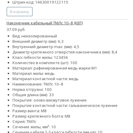
Штрих-код: 14630019122115
В корзину
Наконечник кабельный ТМЛс 10–8 (КВТ)
37.09 руб.
Вид: неизолированный
Внешний диаметр (мм): 6,3
Внутренний диаметр max. (мм): 4,5
Диаметр крепежного отверстия наконечника (мм): 8,4
Класс гибкости жилы:
1
2
3
4
5
6
Количество в комплекте (шт): 100
Материал: рафинированная медь марки М1
Материал жилы: медь
Материал контактной части: медь
Наименование: ТМЛс 10–8
Норма отгрузки: 100
Общая длина (мм): 33
Покрытие: олово-висмутовое лужение
Покрытие контактной части: гальваническое лужение
Размер винта: М8
Размер крепёжного болта: М8
Серия: ТМЛс
Сечение жилы, мм²: 10
Сечение кабеля 2-3 класса гибкости (мм.кв): 10