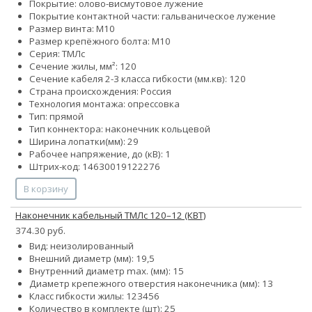
Покрытие: олово-висмутовое лужение
Покрытие контактной части: гальваническое лужение
Размер винта: М10
Размер крепёжного болта: М10
Серия: ТМЛс
Сечение жилы, мм²: 120
Сечение кабеля 2-3 класса гибкости (мм.кв): 120
Страна происхождения: Россия
Технология монтажа: опрессовка
Тип: прямой
Тип коннектора: наконечник кольцевой
Ширина лопатки(мм): 29
Рабочее напряжение, до (кВ): 1
Штрих-код: 14630019122276
В корзину
Наконечник кабельный ТМЛс 120–12 (КВТ)
374.30 руб.
Вид: неизолированный
Внешний диаметр (мм): 19,5
Внутренний диаметр max. (мм): 15
Диаметр крепежного отверстия наконечника (мм): 13
Класс гибкости жилы:
1
2
3
4
5
6
Количество в комплекте (шт): 25