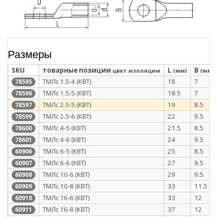
Размеры
SKU
товарные позиции
L
B
цвет изоляции
(мм)
(мм)
ТМЛс 1.5-4 (КВТ)
18
7
78595
ТМЛс 1.5-5 (КВТ)
18.5
7
78596
ТМЛс 2.5-5 (КВТ)
19
8.5
78597
ТМЛс 2.5-6 (КВТ)
22
9.5
78599
ТМЛс 4-5 (КВТ)
21.5
8.5
78600
ТМЛс 4-6 (КВТ)
24
9.5
78601
ТМЛс 6-5 (КВТ)
25
8.5
60906
ТМЛс 6-6 (КВТ)
27
9.5
60907
ТМЛс 10-6 (КВТ)
29
9.5
60908
ТМЛс 10-8 (КВТ)
33
11.5
60909
ТМЛс 16-6 (КВТ)
33
12
60910
ТМЛс 16-8 (КВТ)
37
12
60911