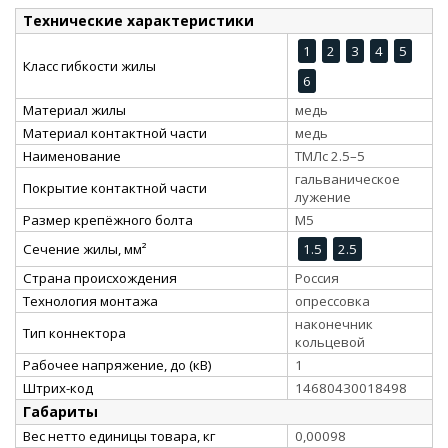
Технические характеристики
1
2
3
4
5
Класс гибкости жилы
6
Материал жилы
медь
Материал контактной части
медь
Наименование
ТМЛс 2.5–5
гальваническое
Покрытие контактной части
лужение
Размер крепёжного болта
М5
Сечение жилы, мм²
1.5
2.5
Страна происхождения
Россия
Технология монтажа
опрессовка
наконечник
Тип коннектора
кольцевой
Рабочее напряжение, до (кВ)
1
Штрих-код
14680430018498
Габариты
Вес нетто единицы товара, кг
0,00098