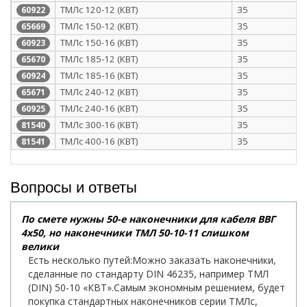
ТМЛс 120-12 (КВТ)
35
60922
ТМЛс 150-12 (КВТ)
35
65669
ТМЛс 150-16 (КВТ)
35
60923
ТМЛс 185-12 (КВТ)
35
65670
ТМЛс 185-16 (КВТ)
35
60924
ТМЛс 240-12 (КВТ)
35
65671
ТМЛс 240-16 (КВТ)
35
60925
ТМЛс 300-16 (КВТ)
35
81540
ТМЛс 400-16 (КВТ)
35
81541
Вопросы и ответы
По смете нужны 50-е наконечники для кабеля ВВГ
4х50, но наконечники ТМЛ 50-10-11 слишком
велики
Есть несколько путей:Можно заказать наконечники,
сделанные по стандарту DIN 46235, например ТМЛ
(DIN) 50-10 «КВТ».Самым экономным решением, будет
покупка стандартных наконечников серии ТМЛс,