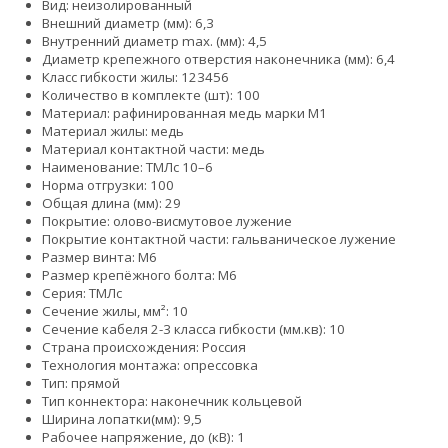
Вид: неизолированный
Внешний диаметр (мм): 6,3
Внутренний диаметр max. (мм): 4,5
Диаметр крепежного отверстия наконечника (мм): 6,4
Класс гибкости жилы:
1
2
3
4
5
6
Количество в комплекте (шт): 100
Материал: рафинированная медь марки М1
Материал жилы: медь
Материал контактной части: медь
Наименование: ТМЛс 10–6
Норма отгрузки: 100
Общая длина (мм): 29
Покрытие: олово-висмутовое лужение
Покрытие контактной части: гальваническое лужение
Размер винта: М6
Размер крепёжного болта: М6
Серия: ТМЛс
Сечение жилы, мм²: 10
Сечение кабеля 2-3 класса гибкости (мм.кв): 10
Страна происхождения: Россия
Технология монтажа: опрессовка
Тип: прямой
Тип коннектора: наконечник кольцевой
Ширина лопатки(мм): 9,5
Рабочее напряжение, до (кВ): 1