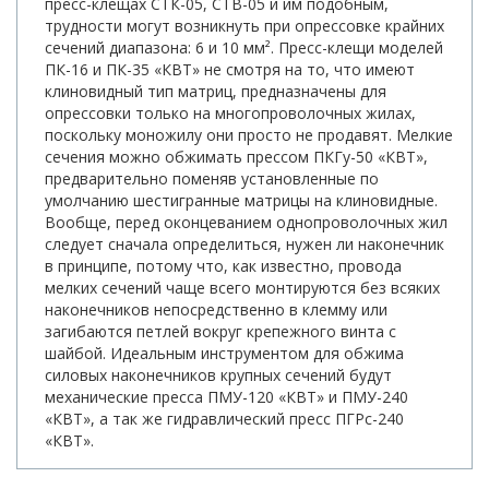
пресс-клещах СТК-05, СТВ-05 и им подобным,
трудности могут возникнуть при опрессовке крайних
сечений диапазона: 6 и 10 мм². Пресс-клещи моделей
ПК-16 и ПК-35 «КВТ» не смотря на то, что имеют
клиновидный тип матриц, предназначены для
опрессовки только на многопроволочных жилах,
поскольку моножилу они просто не продавят. Мелкие
сечения можно обжимать прессом ПКГу-50 «КВТ»,
предварительно поменяв установленные по
умолчанию шестигранные матрицы на клиновидные.
Вообще, перед оконцеванием однопроволочных жил
следует сначала определиться, нужен ли наконечник
в принципе, потому что, как известно, провода
мелких сечений чаще всего монтируются без всяких
наконечников непосредственно в клемму или
загибаются петлей вокруг крепежного винта с
шайбой. Идеальным инструментом для обжима
силовых наконечников крупных сечений будут
механические пресса ПМУ-120 «КВТ» и ПМУ-240
«КВТ», а так же гидравлический пресс ПГРс-240
«КВТ».