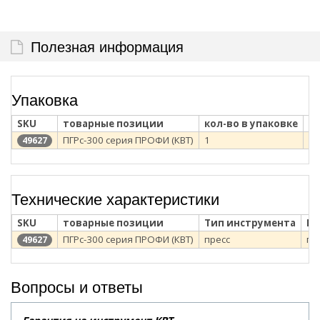
Полезная информация
Упаковка
SKU
товарные позиции
кол-во в упаковке
т
ПГРс-300 серия ПРОФИ (КВТ)
1
пл
49627
Технические характеристики
SKU
товарные позиции
Тип инструмента
Ви
ПГРс-300 серия ПРОФИ (КВТ)
пресс
ги
49627
Вопросы и ответы