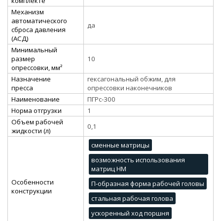
комплекте
Механизм
автоматического
да
сброса давления
(АСД)
Минимальный
размер
10
опрессовки, мм²
Назначение
гексагональный обжим, для
пресса
опрессовки наконечников
Наименование
ПГРс-300
Норма отгрузки
1
Объем рабочей
0,1
жидкости (л)
сменные матрицы
возможность использования
матриц НМ
Особенности
П-образная форма рабочей головы
конструкции
стальная рабочая голова
ускоренный ход поршня