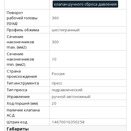
клапан ручного сброса давления
Поворот
рабочей головы
360
(град)
Профиль обжима
шестигранный
Сечение
наконечников
300
max. (мм2)
Сечение
наконечников
10
min. (мм2)
Страна
Россия
происхождения
Тип инструмента
пресс
Тип пресса
гидравлический
Управление
ручной автономный
Ход поршня (мм)
20
Наличие клапана
АСД
Штрих-код
14670016350258
Габариты