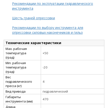
Рекомендации по эксплуатации гидравлического
инструмента
Шесть граней опрессовки
Рекомендации по выбору инструмента для
опрессовки силовых наконечников и гильз
Технические характеристики
Max. рабочая
температура
+50
(град)
Min. рабочая
температура
-20
(град)
Вес
гидравлического
4
пресса (кг)
Вид привода
гидравлический
Габариты
470
инструмента (мм)
Длина