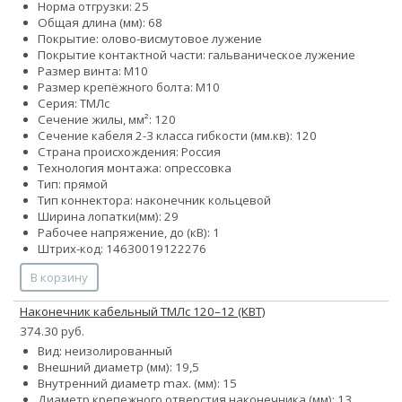
Норма отгрузки: 25
Общая длина (мм): 68
Покрытие: олово-висмутовое лужение
Покрытие контактной части: гальваническое лужение
Размер винта: М10
Размер крепёжного болта: М10
Серия: ТМЛс
Сечение жилы, мм²: 120
Сечение кабеля 2-3 класса гибкости (мм.кв): 120
Страна происхождения: Россия
Технология монтажа: опрессовка
Тип: прямой
Тип коннектора: наконечник кольцевой
Ширина лопатки(мм): 29
Рабочее напряжение, до (кВ): 1
Штрих-код: 14630019122276
В корзину
Наконечник кабельный ТМЛс 120–12 (КВТ)
374.30 руб.
Вид: неизолированный
Внешний диаметр (мм): 19,5
Внутренний диаметр max. (мм): 15
Диаметр крепежного отверстия наконечника (мм): 13