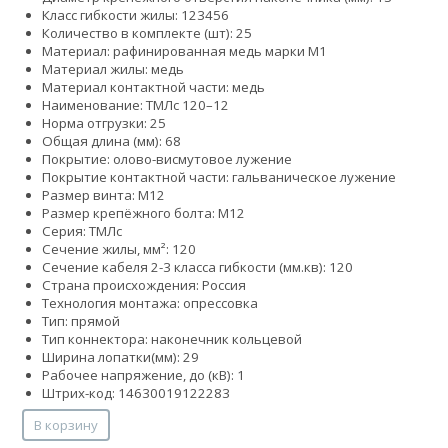
Класс гибкости жилы:
1
2
3
4
5
6
Количество в комплекте (шт): 25
Материал: рафинированная медь марки М1
Материал жилы: медь
Материал контактной части: медь
Наименование: ТМЛс 120–12
Норма отгрузки: 25
Общая длина (мм): 68
Покрытие: олово-висмутовое лужение
Покрытие контактной части: гальваническое лужение
Размер винта: М12
Размер крепёжного болта: М12
Серия: ТМЛс
Сечение жилы, мм²: 120
Сечение кабеля 2-3 класса гибкости (мм.кв): 120
Страна происхождения: Россия
Технология монтажа: опрессовка
Тип: прямой
Тип коннектора: наконечник кольцевой
Ширина лопатки(мм): 29
Рабочее напряжение, до (кВ): 1
Штрих-код: 14630019122283
В корзину