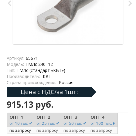
Артикул:
65671
Модель:
ТМЛс 240–12
Тип:
ТМЛс (стандарт «КВТ»)
Производитель:
КВТ
Страна происхождения:
Россия
Цена с НДС/за 1шт:
915.13 руб.
ОПТ 1
ОПТ 2
ОПТ 3
ОПТ 4
от 10 тыс. ₽
от 25 тыс. ₽
от 50 тыс. ₽
от 100 тыс. ₽
по запросу
по запросу
по запросу
по запросу