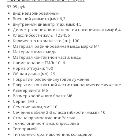
37.09 руб.
Вид: неизолированный
Внешний диаметр (мм): 6,3
Внутренний диаметр max. (мм): 4,5
Диаметр крепежного отверстия наконечника (мм): 6,4
Класс гибкости жилы:
1
2
3
4
5
6
Количество в комплекте (шт): 100
Материал: рафинированная медь марки М1
Материал жилы: медь
Материал контактной части: медь
Наименование: ТМЛс 10–6
Норма отгрузки: 100
Общая длина (мм): 29
Покрытие: олово-висмутовое лужение
Покрытие контактной части: гальваническое лужение
Размер винта: М6
Размер крепёжного болта: М6
Серия: ТМЛс
Сечение жилы, мм²: 10
Сечение кабеля 2-3 класса гибкости (мм.кв): 10
Страна происхождения: Россия
Технология монтажа: опрессовка
Тип: прямой
Тип коннектора: наконечник кольцевой