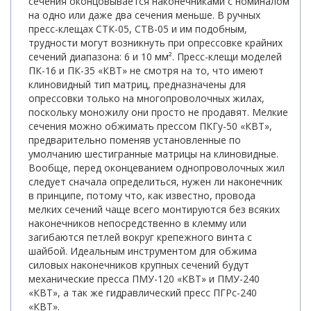
сечения оконцовывается наконечниками с номиналом
на одно или даже два сечения меньше. В ручных
пресс-клещах СТК-05, СТВ-05 и им подобным,
трудности могут возникнуть при опрессовке крайних
сечений диапазона: 6 и 10 мм². Пресс-клещи моделей
ПК-16 и ПК-35 «КВТ» не смотря на то, что имеют
клиновидный тип матриц, предназначены для
опрессовки только на многопроволочных жилах,
поскольку моножилу они просто не продавят. Мелкие
сечения можно обжимать прессом ПКГу-50 «КВТ»,
предварительно поменяв установленные по
умолчанию шестигранные матрицы на клиновидные.
Вообще, перед оконцеванием однопроволочных жил
следует сначала определиться, нужен ли наконечник
в принципе, потому что, как известно, провода
мелких сечений чаще всего монтируются без всяких
наконечников непосредственно в клемму или
загибаются петлей вокруг крепежного винта с
шайбой. Идеальным инструментом для обжима
силовых наконечников крупных сечений будут
механические пресса ПМУ-120 «КВТ» и ПМУ-240
«КВТ», а так же гидравлический пресс ПГРс-240
«КВТ».