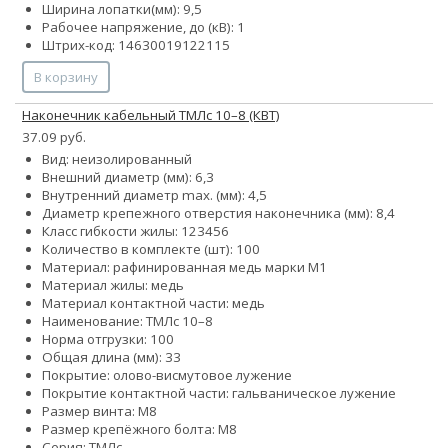
Ширина лопатки(мм): 9,5
Рабочее напряжение, до (кВ): 1
Штрих-код: 14630019122115
В корзину
Наконечник кабельный ТМЛс 10–8 (КВТ)
37.09 руб.
Вид: неизолированный
Внешний диаметр (мм): 6,3
Внутренний диаметр max. (мм): 4,5
Диаметр крепежного отверстия наконечника (мм): 8,4
Класс гибкости жилы:
1
2
3
4
5
6
Количество в комплекте (шт): 100
Материал: рафинированная медь марки М1
Материал жилы: медь
Материал контактной части: медь
Наименование: ТМЛс 10–8
Норма отгрузки: 100
Общая длина (мм): 33
Покрытие: олово-висмутовое лужение
Покрытие контактной части: гальваническое лужение
Размер винта: М8
Размер крепёжного болта: М8
Серия: ТМЛс