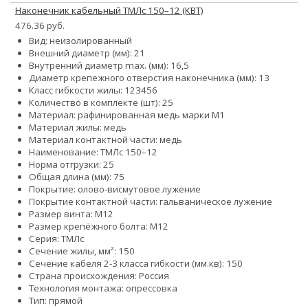
Наконечник кабельный ТМЛс 150–12 (КВТ)
476.36 руб.
Вид: неизолированный
Внешний диаметр (мм): 21
Внутренний диаметр max. (мм): 16,5
Диаметр крепежного отверстия наконечника (мм): 13
Класс гибкости жилы:
1
2
3
4
5
6
Количество в комплекте (шт): 25
Материал: рафинированная медь марки М1
Материал жилы: медь
Материал контактной части: медь
Наименование: ТМЛс 150–12
Норма отгрузки: 25
Общая длина (мм): 75
Покрытие: олово-висмутовое лужение
Покрытие контактной части: гальваническое лужение
Размер винта: М12
Размер крепёжного болта: М12
Серия: ТМЛс
Сечение жилы, мм²: 150
Сечение кабеля 2-3 класса гибкости (мм.кв): 150
Страна происхождения: Россия
Технология монтажа: опрессовка
Тип: прямой