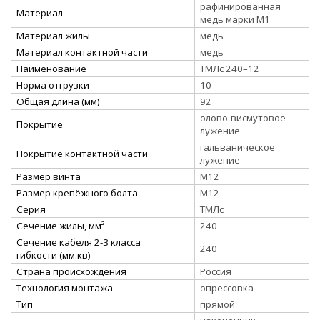
рафинированная
Материал
медь марки М1
Материал жилы
медь
Материал контактной части
медь
Наименование
ТМЛс 240–12
Норма отгрузки
10
Общая длина (мм)
92
олово-висмутовое
Покрытие
лужение
гальваническое
Покрытие контактной части
лужение
Размер винта
М12
Размер крепёжного болта
М12
Серия
ТМЛс
Сечение жилы, мм²
240
Сечение кабеля 2-3 класса
240
гибкости (мм.кв)
Страна происхождения
Россия
Технология монтажа
опрессовка
Тип
прямой