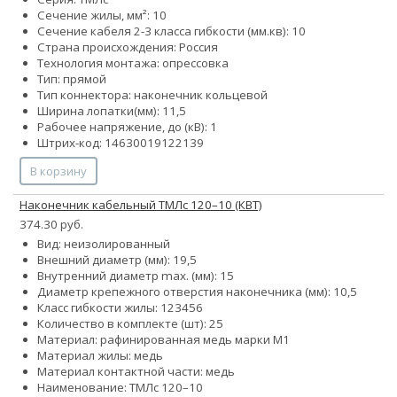
Сечение жилы, мм²: 10
Сечение кабеля 2-3 класса гибкости (мм.кв): 10
Страна происхождения: Россия
Технология монтажа: опрессовка
Тип: прямой
Тип коннектора: наконечник кольцевой
Ширина лопатки(мм): 11,5
Рабочее напряжение, до (кВ): 1
Штрих-код: 14630019122139
В корзину
Наконечник кабельный ТМЛс 120–10 (КВТ)
374.30 руб.
Вид: неизолированный
Внешний диаметр (мм): 19,5
Внутренний диаметр max. (мм): 15
Диаметр крепежного отверстия наконечника (мм): 10,5
Класс гибкости жилы:
1
2
3
4
5
6
Количество в комплекте (шт): 25
Материал: рафинированная медь марки М1
Материал жилы: медь
Материал контактной части: медь
Наименование: ТМЛс 120–10