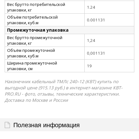
Вес брутто потребительской
1.24
упаковки, кг
Объём потребительской
0.001131
упаковки, куб.м
Промежуточная упаковка
Вес брутто промежуточной
1,24
упаковки, кг
Объём промежуточной
0,001131
упаковки, куб.м
Ширина промежуточной
19
упаковки, см
Наконечник кабельный ТМЛс 240–12 (КВТ) купить по
выгодной цене (915.13 руб.) в интернет-магазине КВТ-
PRO.RU - фото, отзывы, технические характеристики.
Доставка по Москве и России
Полезная информация