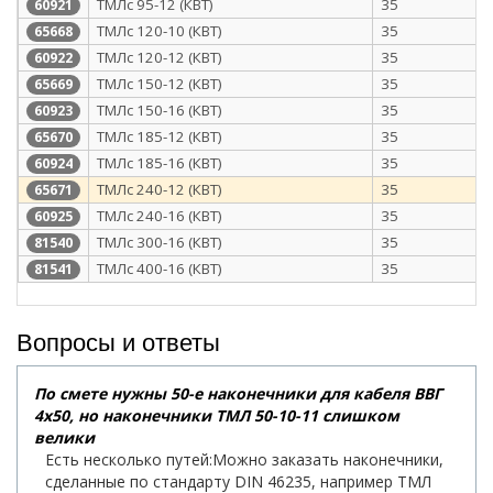
ТМЛс 95-12 (КВТ)
35
60921
ТМЛс 120-10 (КВТ)
35
65668
ТМЛс 120-12 (КВТ)
35
60922
ТМЛс 150-12 (КВТ)
35
65669
ТМЛс 150-16 (КВТ)
35
60923
ТМЛс 185-12 (КВТ)
35
65670
ТМЛс 185-16 (КВТ)
35
60924
ТМЛс 240-12 (КВТ)
35
65671
ТМЛс 240-16 (КВТ)
35
60925
ТМЛс 300-16 (КВТ)
35
81540
ТМЛс 400-16 (КВТ)
35
81541
Вопросы и ответы
По смете нужны 50-е наконечники для кабеля ВВГ
4х50, но наконечники ТМЛ 50-10-11 слишком
велики
Есть несколько путей:Можно заказать наконечники,
сделанные по стандарту DIN 46235, например ТМЛ