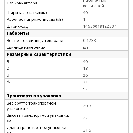
наконечник
Тип коннектора
кольцевой
Ширина лопатки(мм)
40
Рабочее напряжение, до (кВ)
1
Штрих-код
14630019122337
Габариты
Вес нетто единицы товара, кг
0,1238
Единица измерения
шт
Размерные характеристики
B
40
D
13
d
26
d₁
21
L
92
Транспортная упаковка
Вес брутто транспортной
20.3
упаковки, кг
Высота транспортной упаковки,
22
см
Длина транспортной упаковки,
31.5
см