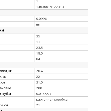
1
14630019122313
0,0996
шт
ки
35
13
23.5
18.5
84
вки, кг
20.4
, см
22
 см
31.5
паковке
200
, куб.м
0.014553
картонная коробка
и, см
21
ка