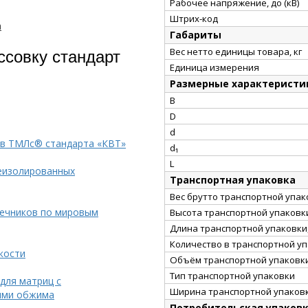
Рабочее напряжение, до (кВ)
Штрих-код
а
Габариты
ссовку стандарт
Вес нетто единицы товара, кг
Единица измерения
Размерные характеристи
B
D
d
ков ТМЛс® стандарта «КВТ»
d₁
L
еизолированных
Транспортная упаковка
Вес брутто транспортной упако
нечников по мировым
Высота транспортной упаковки
Длина транспортной упаковки,
Количество в транспортной у
кости
Объём транспортной упаковки
Тип транспортной упаковки
для матриц с
Ширина транспортной упаковк
ями обжима
Потребительская упаков