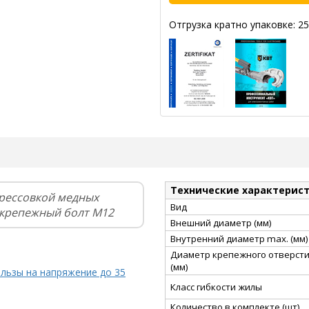
Отгрузка кратно упаковке: 25
Технические характерис
рессовкой медных
Вид
 крепежный болт М12
Внешний диаметр (мм)
Внутренний диаметр max. (мм)
Диаметр крепежного отверст
(мм)
ильзы на напряжение до 35
Класс гибкости жилы
Количество в комплекте (шт)