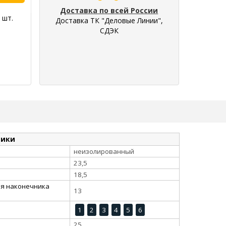
Доставка по всей России
 шт.
Доставка ТК "Деловые Линии",
СДЭК
тики
неизолированный
23,5
18,5
ия наконечника
13
1
2
3
4
5
6
25