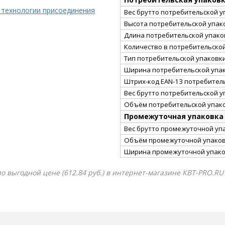
 технологии присоединения
Вес брутто потребительской уп
Высота потребительской упако
Длина потребительской упаков
Количество в потребительско
Тип потребительской упаковк
Ширина потребительской упак
Штрих-код EAN-13 потребител
Вес брутто потребительской уп
Объём потребительской упако
Промежуточная упаковка
Вес брутто промежуточной упа
Объём промежуточной упаковк
Ширина промежуточной упако
о выгодной цене (612.84 руб.) в интернет-магазине КВТ-PRO.RU 