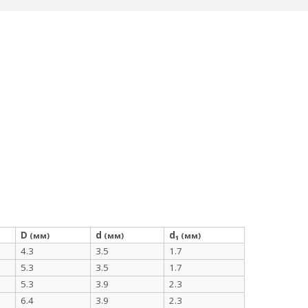
D
d
d₁
(мм)
(мм)
(мм)
4.3
3.5
1.7
5.3
3.5
1.7
5.3
3.9
2.3
6.4
3.9
2.3