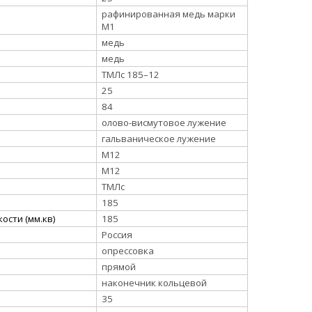
рафинированная медь марки
М1
медь
медь
ТМЛс 185–12
25
84
олово-висмутовое лужение
гальваническое лужение
М12
М12
ТМЛс
185
ости (мм.кв)
185
Россия
опрессовка
прямой
наконечник кольцевой
35