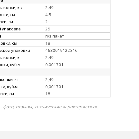
аковки, кг:
2.49
вки, см
4.5
ки, см
21
й упаковке
25
и
п/э пакет
овки, см
18
ьской упаковки
4630019122316
аковки, кг
2.49
вки, куб.м
0.001701
ковки, кг
2,49
и, куб.м
0,001701
вки, см
18
- фото, отзывы, технические характеристики.