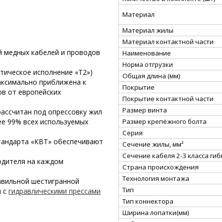
Материал
Материал жилы
Материал контактной части
й медных кабелей и проводов
Наименование
Норма отгрузки
тическое исполнение «Т2»)
Общая длина (мм)
аксимально приближена к
Покрытие
в от европейских
Покрытие контактной части
Размер винта
ассчитан под опрессовку жил
Размер крепёжного болта
лее 99% всех используемых
Серия
тандарта «КВТ» обеспечивают
Сечение жилы, мм²
Сечение кабеля 2-3 класса гибк
одителя на каждом
Страна происхождения
Технология монтажа
авильной шестигранной
Тип
ы с
гидравлическими прессами
Тип коннектора
Ширина лопатки(мм)