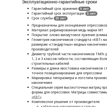
Эксплуатационно-гарантийные сроки
Гарантийный срок хранения
5 лет
Гарантийный срок эксплуатации
5 лет
Срок службы
25 лет
Предназначены для оконцевания опрессовко
Материал: рафинированная медь марки М1
Покрытие: олово-висмутовое лужение (клима
Геометрия наконечников стандарта «КВТ» м
размерам «стандартных» медных наконечнико
производителей
Диаметр трубной части наконечников ТМЛс р
1, 2 и 3 классов гибкости, составляющих бо
строительных кабелей
Размеры и длина хвостовика наконечников с
точное позиционирование для опрессовки
Маркировка типоразмера и логотипа произв
наконечнике
Специальная серия высокоточных матриц пр
формы для опрессовки. Матрицы совместим
«КВТ»
Комплексное решение от производителя:
кабельные наконечники и гильзы