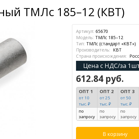
ный ТМЛс 185–12 (КВТ)
Артикул:
65670
Модель:
ТМЛс 185–12
Тип:
ТМЛс (стандарт «КВТ»)
Производитель:
КВТ
Страна происхождения:
Росс
Цена с НДС/за 1шт
612.84 руб.
ОПТ 1
ОПТ 2
ОПТ 3
от 10
от 25
от 50
тыс. ₽
тыс. ₽
тыс. ₽
по
по
по
запросу
запросу
запросу