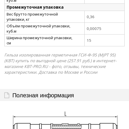
куб.м
Промежуточная упаковка
Вес брутто промежуточной
0,36
упаковки, кг
Объём промежуточной упаковки,
0,00075
куб.м
Ширина промежуточной упаковки,
15
см
Гильза изолированная герметичная ГСИ-Ф-95 (MJPT 95)
(КВТ) купить по выгодной цене (257.91 руб.) в интернет-
магазине КВТ-PRO.RU - фото, отзывы, технические
характеристики. Доставка по Москве и России
Полезная информация