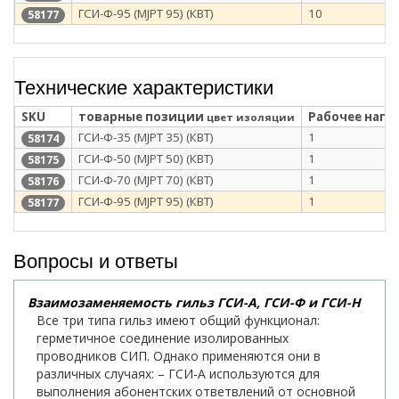
ГСИ-Ф-95 (MJPT 95) (КВТ)
10
58177
Технические характеристики
SKU
товарные позиции
Рабочее напря
цвет изоляции
ГСИ-Ф-35 (MJPT 35) (КВТ)
1
58174
ГСИ-Ф-50 (MJPT 50) (КВТ)
1
58175
ГСИ-Ф-70 (MJPT 70) (КВТ)
1
58176
ГСИ-Ф-95 (MJPT 95) (КВТ)
1
58177
Вопросы и ответы
Взаимозаменяемость гильз ГСИ-А, ГСИ-Ф и ГСИ-Н
Все три типа гильз имеют общий функционал:
герметичное соединение изолированных
проводников СИП. Однако применяются они в
различных случаях: – ГСИ-А используются для
выполнения абонентских ответвлений от основной