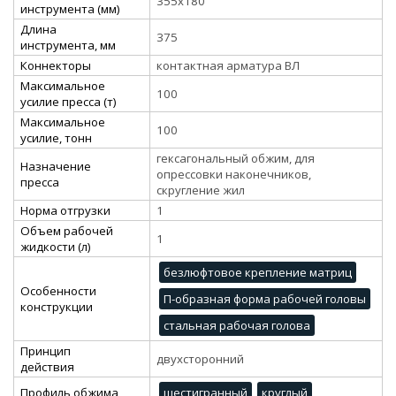
355х180
инструмента (мм)
Длина
375
инструмента, мм
Коннекторы
контактная арматура ВЛ
Максимальное
100
усилие пресса (т)
Максимальное
100
усилие, тонн
гексагональный обжим, для
Назначение
опрессовки наконечников,
пресса
скругление жил
Норма отгрузки
1
Объем рабочей
1
жидкости (л)
безлюфтовое крепление матриц
Особенности
П-образная форма рабочей головы
конструкции
стальная рабочая голова
Принцип
двухсторонний
действия
Профиль обжима
шестигранный
круглый