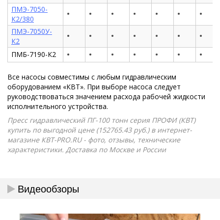
ПМЭ-7050-
•
•
•
•
•
•
•
К2/380
ПМЭ-7050У-
•
•
•
•
•
•
•
К2
•
•
•
•
•
•
•
ПМБ-7190-К2
Все насосы совместимы с любым гидравлическим
оборудованием «КВТ». При выборе насоса следует
руководствоваться значением расхода рабочей жидкости
исполнительного устройства.
Пресс гидравлический ПГ-100 тонн серия ПРОФИ (КВТ)
купить по выгодной цене (152765.43 руб.) в интернет-
магазине КВТ-PRO.RU - фото, отзывы, технические
характеристики. Доставка по Москве и России
Видеообзоры