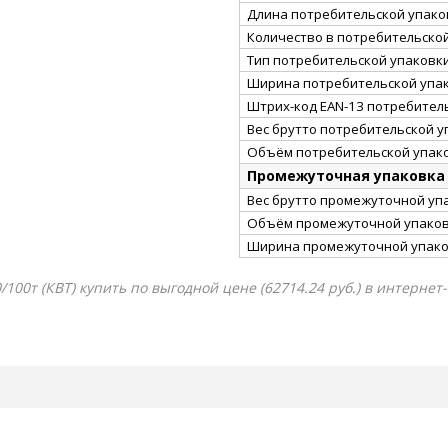
Длина потребительской упаков
Количество в потребительско
Тип потребительской упаковк
Ширина потребительской упак
Штрих-код EAN-13 потребител
Вес брутто потребительской уп
Объём потребительской упако
Промежуточная упаковка
Вес брутто промежуточной упа
Объём промежуточной упаковк
Ширина промежуточной упако
00т (КВТ) купить по выгодной цене (62714.24 руб.) в интернет