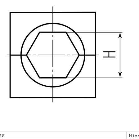
ии
H
(м