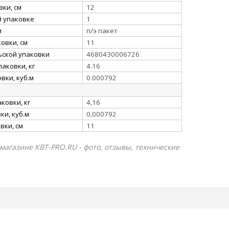
ки, см
12
й упаковке
1
и
п/э пакет
овки, см
11
ьской упаковки
4680430006726
аковки, кг
4.16
вки, куб.м
0.000792
ковки, кг
4,16
и, куб.м
0,000792
вки, см
11
-магазине КВТ-PRO.RU - фото, отзывы, технические