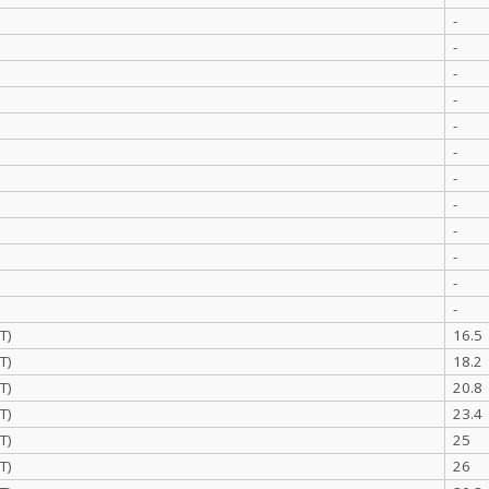
-
-
-
-
-
-
-
-
-
-
-
-
Т)
16.5
Т)
18.2
Т)
20.8
Т)
23.4
Т)
25
Т)
26