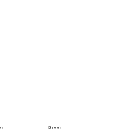
D
м)
(мм)