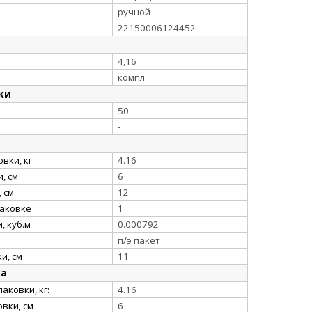
ручной
22150006124452
4,16
компл
ки
50
-
вки, кг
4.16
, см
6
 см
12
паковке
1
, куб.м
0.000792
п/э пакет
и, см
11
ка
аковки, кг:
4.16
вки, см
6