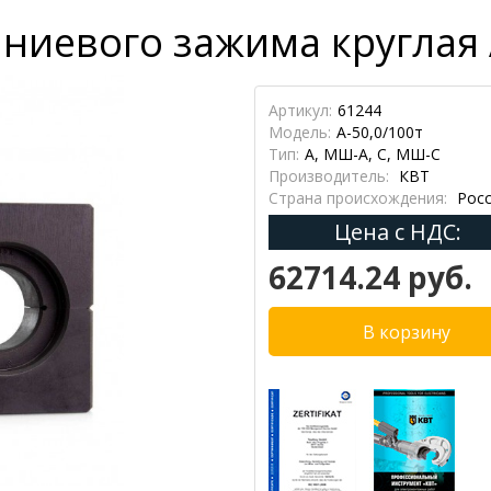
иевого зажима круглая А
Артикул:
61244
Модель:
А-50,0/100т
Тип:
А, МШ-А, С, МШ-С
Производитель:
КВТ
Страна происхождения:
Росс
Цена с НДС:
62714.24 руб.