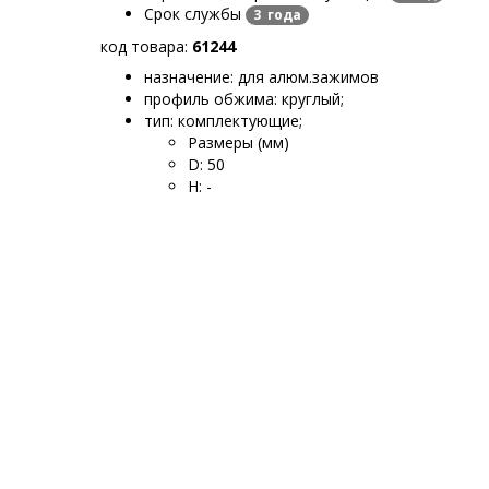
Срок службы
3 года
код товара:
61244
назначение: для алюм.зажимов
профиль обжима: круглый
;
тип: комплектующие
;
Размеры (мм)
D
:
50
H
:
-