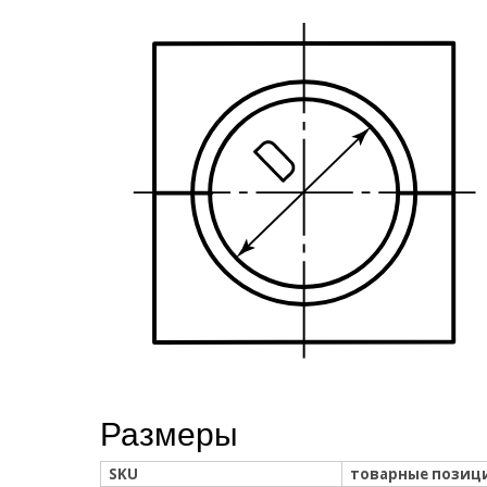
Размеры
SKU
товарные позиц