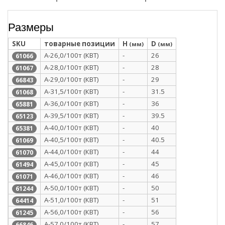
Размеры
SKU
товарные позиции
H
D
(мм)
(мм)
А-26,0/100т (КВТ)
-
26
61066
А-28,0/100т (КВТ)
-
28
61067
А-29,0/100т (КВТ)
-
29
66843
А-31,5/100т (КВТ)
-
31.5
61068
А-36,0/100т (КВТ)
-
36
65881
А-39,5/100т (КВТ)
-
39.5
65123
А-40,0/100т (КВТ)
-
40
65381
А-40,5/100т (КВТ)
-
40.5
61069
А-44,0/100т (КВТ)
-
44
61070
А-45,0/100т (КВТ)
-
45
61494
А-46,0/100т (КВТ)
-
46
61071
А-50,0/100т (КВТ)
-
50
61244
А-51,0/100т (КВТ)
-
51
64414
А-56,0/100т (КВТ)
-
56
61245
А-57,0/100т (КВТ)
-
57
66846