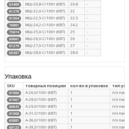
МШ-20,8-С/100т (КВТ)
20.8
-
63409
МШ-22,0-С/100т (КВТ)
22
-
61278
МШ-22,5-С/100т (КВТ)
22.5
-
61504
МШ-24,2-С/100т (КВТ)
24.2
-
76801
МШ-25,0-С/100т (КВТ)
25
-
75874
МШ-26,0-С/100т (КВТ)
26
-
60661
МШ-27,0-С/100т (КВТ)
27
-
61279
МШ-28,6-С/100т (КВТ)
28.6
-
65387
Упаковка
SKU
товарные позиции
кол-во в упаковке
тип уп
А-26,0/100т (КВТ)
1
п/э паке
61066
А-28,0/100т (КВТ)
1
п/э паке
61067
А-29,0/100т (КВТ)
1
п/э паке
66843
А-31,5/100т (КВТ)
1
п/э паке
61068
А-36,0/100т (КВТ)
1
п/э паке
65881
А-39,5/100т (КВТ)
1
п/э паке
65123