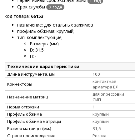
Гарантийный срок эксплуатации
1 год
Срок службы
3 года
код товара:
66153
назначение: для стальных зажимов
профиль обжима: круглый
;
тип: комплектующие
;
Размеры (мм)
D
:
31.5
H
:
-
Технические характеристики
Длина инструмента, мм
100
контактная
Коннекторы
арматура ВЛ
для опрессовки
Назначение матриц
СИП
Норма отгрузки
1
Профиль обжима
круглый
Профиль обжима матрицы
круглый
Размер матрицы (мм.)
31,5
Страна происхождения
Россия