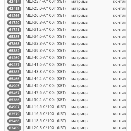
МШ-23,4-А/100т (КВТ)
матрицы
контактн
63414
МШ-25,0-А/100т (КВТ)
матрицы
контактн
63415
МШ-26,0-А/100т (КВТ)
матрицы
контактн
61266
МШ-30,3-А/100т (КВТ)
матрицы
контактн
61720
МШ-31,2-А/100т (КВТ)
матрицы
контактн
61721
МШ-34,6-А/100т (КВТ)
матрицы
контактн
65385
МШ-33,8-А/100т (КВТ)
матрицы
контактн
67868
МШ-39,8-А/100т (КВТ)
матрицы
контактн
65382
МШ-40,5-А/100т (КВТ)
матрицы
контактн
61269
МШ-41,6-А/100т (КВТ)
матрицы
контактн
69237
МШ-43,3-А/100т (КВТ)
матрицы
контактн
65383
МШ-44,2-А/100т (КВТ)
матрицы
контактн
65466
МШ-45,0-А/100т (КВТ)
матрицы
контактн
64905
МШ-47,6-А/100т (КВТ)
матрицы
контактн
65467
МШ-50,2-А/100т (КВТ)
матрицы
контактн
65386
МШ-14,5-С/100т (КВТ)
матрицы
контактн
64907
МШ-16,5-С/100т (КВТ)
матрицы
контактн
63579
МШ-18,5-С/100т (КВТ)
матрицы
контактн
65468
МШ-20,8-С/100т (КВТ)
матрицы
контактн
63409