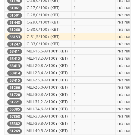
С-26,0/100т (КВТ)
1
п/э паке
61190
С-27,0/100т (КВТ)
1
п/э паке
61061
С-28,0/100т (КВТ)
1
п/э паке
61501
С-29,0/100т (КВТ)
1
п/э паке
61448
С-30,0/100т (КВТ)
1
п/э паке
61260
С-31,5/100т (КВТ)
1
п/э паке
66153
С-33,0/100т (КВТ)
1
п/э паке
61247
МШ-16,5-А/100т (КВТ)
1
п/э паке
63411
МШ-18,2-А/100т (КВТ)
1
п/э паке
63412
МШ-20,8-А/100т (КВТ)
1
п/э паке
63413
МШ-23,4-А/100т (КВТ)
1
п/э паке
63414
МШ-25,0-А/100т (КВТ)
1
п/э паке
63415
МШ-26,0-А/100т (КВТ)
1
п/э паке
61266
МШ-30,3-А/100т (КВТ)
1
п/э паке
61720
МШ-31,2-А/100т (КВТ)
1
п/э паке
61721
МШ-34,6-А/100т (КВТ)
1
п/э паке
65385
МШ-33,8-А/100т (КВТ)
1
п/э паке
67868
МШ-39,8-А/100т (КВТ)
1
п/э паке
65382
МШ-40,5-А/100т (КВТ)
1
п/э паке
61269