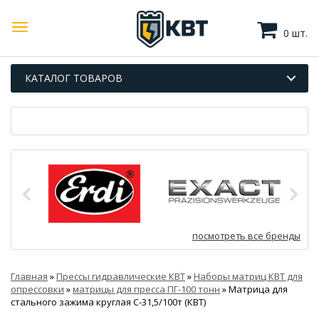
0 шт.
КАТАЛОГ ТОВАРОВ
посмотреть все бренды
Главная
»
Прессы гидравлические КВТ
»
Наборы матриц КВТ для
опрессовки
»
матрицы для пресса ПГ-100 тонн
»
Матрица для
стального зажима круглая С-31,5/100т (КВТ)