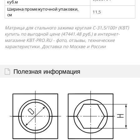
куб.м
Ширина промежуточной упаковки,
11,5
см
Матрица для стального зажима круглая С-31,5/100т (КВТ)
купить по выгодной цене (47441.48 руб.) в интернет-
магазине КВТ-PRO.RU - фото, отзывы, технические
характеристики. Доставка по Москве и России
Полезная информация