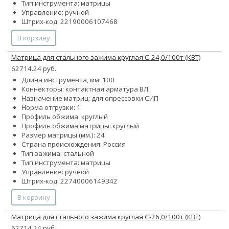
Тип инструмента: матрицы
Управление: ручной
Штрих-код: 22190006107468
В корзину
Матрица для стального зажима круглая С-24,0/100т (КВТ)
62714.24 руб.
Длина инструмента, мм: 100
Коннекторы: контактная арматура ВЛ
Назначение матриц: для опрессовки СИП
Норма отгрузки: 1
Профиль обжима: круглый
Профиль обжима матрицы: круглый
Размер матрицы (мм.): 24
Страна происхождения: Россия
Тип зажима: стальной
Тип инструмента: матрицы
Управление: ручной
Штрих-код: 22740006149342
В корзину
Матрица для стального зажима круглая С-26,0/100т (КВТ)
62714.24 руб.