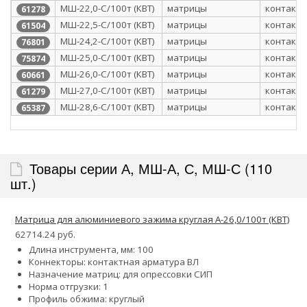
МШ-22,0-С/100т (КВТ)
матрицы
контактн
61278
МШ-22,5-С/100т (КВТ)
матрицы
контактн
61504
МШ-24,2-С/100т (КВТ)
матрицы
контактн
76801
МШ-25,0-С/100т (КВТ)
матрицы
контактн
75874
МШ-26,0-С/100т (КВТ)
матрицы
контактн
60661
МШ-27,0-С/100т (КВТ)
матрицы
контактн
61279
МШ-28,6-С/100т (КВТ)
матрицы
контактн
65387
Товары серии А, МШ-А, С, МШ-С (110
шт.)
Матрица для алюминиевого зажима круглая А-26,0/100т (КВТ)
62714.24 руб.
Длина инструмента, мм: 100
Коннекторы: контактная арматура ВЛ
Назначение матриц: для опрессовки СИП
Норма отгрузки: 1
Профиль обжима: круглый