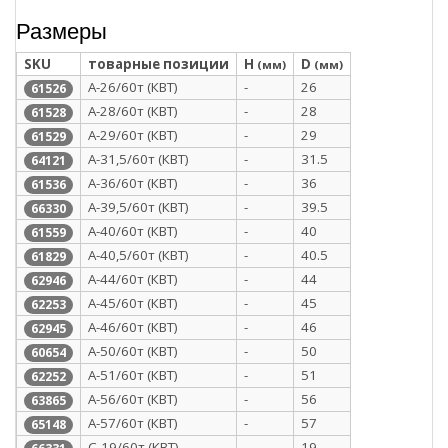
Размеры
SKU
товарные позиции
H
D
(мм)
(мм)
А-26/60т (КВТ)
-
26
61526
А-28/60т (КВТ)
-
28
61528
А-29/60т (КВТ)
-
29
61529
А-31,5/60т (КВТ)
-
31.5
64121
А-36/60т (КВТ)
-
36
61536
А-39,5/60т (КВТ)
-
39.5
66330
А-40/60т (КВТ)
-
40
61559
А-40,5/60т (КВТ)
-
40.5
61829
А-44/60т (КВТ)
-
44
62946
А-45/60т (КВТ)
-
45
62253
А-46/60т (КВТ)
-
46
62945
А-50/60т (КВТ)
-
50
60654
А-51/60т (КВТ)
-
51
62252
А-56/60т (КВТ)
-
56
63865
А-57/60т (КВТ)
-
57
65148
С-19/60т (КВТ)
-
19