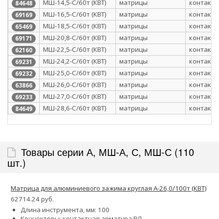
МШ-14,5-С/60т (КВТ)
матрицы
контактн
84648
МШ-16,5-С/60т (КВТ)
матрицы
контактн
69169
МШ-18,5-С/60т (КВТ)
матрицы
контактн
65469
МШ-20,8-С/60т (КВТ)
матрицы
контактн
69171
МШ-22,5-С/60т (КВТ)
матрицы
контактн
62160
МШ-24,2-С/60т (КВТ)
матрицы
контактн
69231
МШ-25,0-С/60т (КВТ)
матрицы
контактн
69232
МШ-26,0-С/60т (КВТ)
матрицы
контактн
63866
МШ-27,0-С/60т (КВТ)
матрицы
контактн
69233
МШ-28,6-С/60т (КВТ)
матрицы
контактн
84649
Товары серии А, МШ-А, С, МШ-С (110
шт.)
Матрица для алюминиевого зажима круглая А-26,0/100т (КВТ)
62714.24 руб.
Длина инструмента, мм: 100
Коннекторы: контактная арматура ВЛ