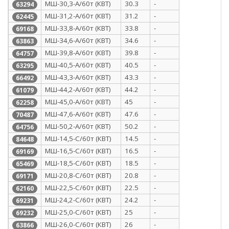
МШ-30,3-А/60т (КВТ)
30.3
-
63294
МШ-31,2-А/60т (КВТ)
31.2
-
62445
МШ-33,8-А/60т (КВТ)
33.8
-
69168
МШ-34,6-А/60т (КВТ)
34.6
-
63863
МШ-39,8-А/60т (КВТ)
39.8
-
64757
МШ-40,5-А/60т (КВТ)
40.5
-
63295
МШ-43,3-А/60т (КВТ)
43.3
-
66492
МШ-44,2-А/60т (КВТ)
44.2
-
61079
МШ-45,0-А/60т (КВТ)
45
-
62258
МШ-47,6-А/60т (КВТ)
47.6
-
70487
МШ-50,2-А/60т (КВТ)
50.2
-
64756
МШ-14,5-С/60т (КВТ)
14.5
-
84648
МШ-16,5-С/60т (КВТ)
16.5
-
69169
МШ-18,5-С/60т (КВТ)
18.5
-
65469
МШ-20,8-С/60т (КВТ)
20.8
-
69171
МШ-22,5-С/60т (КВТ)
22.5
-
62160
МШ-24,2-С/60т (КВТ)
24.2
-
69231
МШ-25,0-С/60т (КВТ)
25
-
69232
МШ-26,0-С/60т (КВТ)
26
-
63866