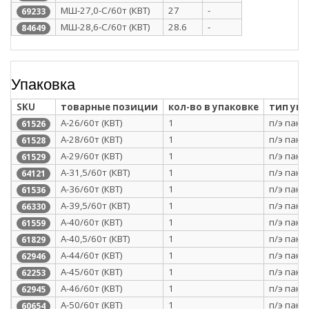
МШ-27,0-С/60т (КВТ)
27
-
69233
МШ-28,6-С/60т (КВТ)
28.6
-
84649
Упаковка
SKU
товарные позиции
кол-во в упаковке
тип уп
А-26/60т (КВТ)
1
п/э паке
61526
А-28/60т (КВТ)
1
п/э паке
61528
А-29/60т (КВТ)
1
п/э паке
61529
А-31,5/60т (КВТ)
1
п/э паке
64121
А-36/60т (КВТ)
1
п/э паке
61536
А-39,5/60т (КВТ)
1
п/э паке
66330
А-40/60т (КВТ)
1
п/э паке
61559
А-40,5/60т (КВТ)
1
п/э паке
61829
А-44/60т (КВТ)
1
п/э паке
62946
А-45/60т (КВТ)
1
п/э паке
62253
А-46/60т (КВТ)
1
п/э паке
62945
А-50/60т (КВТ)
1
п/э паке
60654