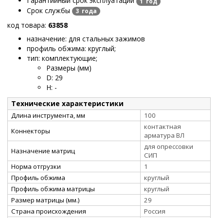
Гарантийный срок эксплуатации
1 год
Срок службы
3 года
код товара:
63858
назначение: для стальных зажимов
профиль обжима: круглый
;
тип: комплектующие
;
Размеры (мм)
D
:
29
H
:
-
Технические характеристики
Длина инструмента, мм
100
контактная
Коннекторы
арматура ВЛ
для опрессовки
Назначение матриц
СИП
Норма отгрузки
1
Профиль обжима
круглый
Профиль обжима матрицы
круглый
Размер матрицы (мм.)
29
Страна происхождения
Россия