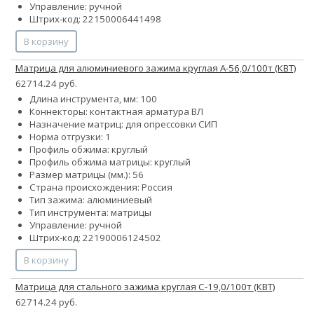
Управление: ручной
Штрих-код: 22150006441498
В корзину
Матрица для алюминиевого зажима круглая А-56,0/100т (КВТ)
62714.24 руб.
Длина инструмента, мм: 100
Коннекторы: контактная арматура ВЛ
Назначение матриц: для опрессовки СИП
Норма отгрузки: 1
Профиль обжима: круглый
Профиль обжима матрицы: круглый
Размер матрицы (мм.): 56
Страна происхождения: Россия
Тип зажима: алюминиевый
Тип инструмента: матрицы
Управление: ручной
Штрих-код: 22190006124502
В корзину
Матрица для стального зажима круглая С-19,0/100т (КВТ)
62714.24 руб.