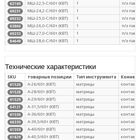
МШ-22,5-С/60т (КВТ)
1
п/э паке
62160
МШ-24,2-С/60т (КВТ)
1
п/э паке
69231
МШ-25,0-С/60т (КВТ)
1
п/э паке
69232
МШ-26,0-С/60т (КВТ)
1
п/э паке
63866
МШ-27,0-С/60т (КВТ)
1
п/э паке
69233
МШ-28,6-С/60т (КВТ)
1
п/э паке
84649
Технические характеристики
SKU
товарные позиции
Тип инструмента
Коннек
А-26/60т (КВТ)
матрицы
контактн
61526
А-28/60т (КВТ)
матрицы
контактн
61528
А-29/60т (КВТ)
матрицы
контактн
61529
А-31,5/60т (КВТ)
матрицы
контактн
64121
А-36/60т (КВТ)
матрицы
контактн
61536
А-39,5/60т (КВТ)
матрицы
контактн
66330
А-40/60т (КВТ)
матрицы
контактн
61559
А-40,5/60т (КВТ)
матрицы
контактн
61829