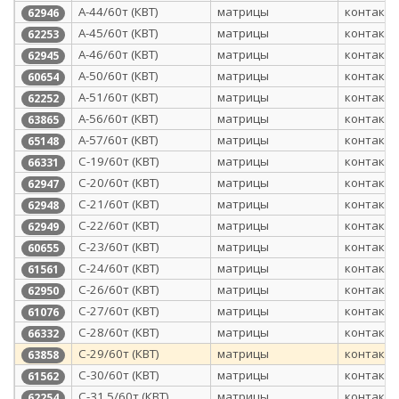
А-44/60т (КВТ)
матрицы
контактн
62946
А-45/60т (КВТ)
матрицы
контактн
62253
А-46/60т (КВТ)
матрицы
контактн
62945
А-50/60т (КВТ)
матрицы
контактн
60654
А-51/60т (КВТ)
матрицы
контактн
62252
А-56/60т (КВТ)
матрицы
контактн
63865
А-57/60т (КВТ)
матрицы
контактн
65148
С-19/60т (КВТ)
матрицы
контактн
66331
С-20/60т (КВТ)
матрицы
контактн
62947
С-21/60т (КВТ)
матрицы
контактн
62948
С-22/60т (КВТ)
матрицы
контактн
62949
С-23/60т (КВТ)
матрицы
контактн
60655
С-24/60т (КВТ)
матрицы
контактн
61561
С-26/60т (КВТ)
матрицы
контактн
62950
С-27/60т (КВТ)
матрицы
контактн
61076
С-28/60т (КВТ)
матрицы
контактн
66332
С-29/60т (КВТ)
матрицы
контактн
63858
С-30/60т (КВТ)
матрицы
контактн
61562
С-31,5/60т (КВТ)
матрицы
контактн
62254