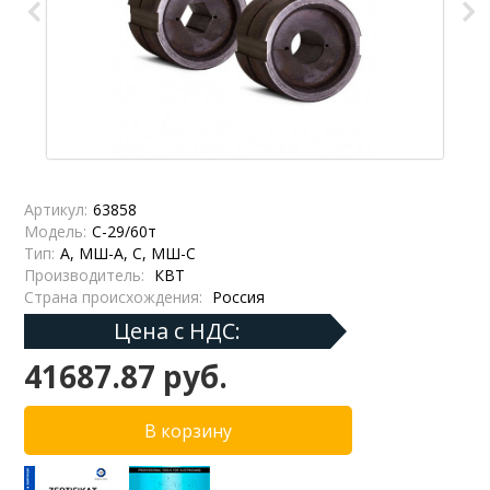
Артикул:
63858
Модель:
С-29/60т
Тип:
А, МШ-А, С, МШ-С
Производитель:
КВТ
Страна происхождения:
Россия
Цена с НДС:
41687.87 руб.