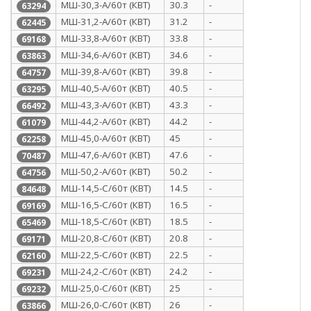
МШ-30,3-А/60т (КВТ)
30.3
-
63294
МШ-31,2-А/60т (КВТ)
31.2
-
62445
МШ-33,8-А/60т (КВТ)
33.8
-
69168
МШ-34,6-А/60т (КВТ)
34.6
-
63863
МШ-39,8-А/60т (КВТ)
39.8
-
64757
МШ-40,5-А/60т (КВТ)
40.5
-
63295
МШ-43,3-А/60т (КВТ)
43.3
-
66492
МШ-44,2-А/60т (КВТ)
44.2
-
61079
МШ-45,0-А/60т (КВТ)
45
-
62258
МШ-47,6-А/60т (КВТ)
47.6
-
70487
МШ-50,2-А/60т (КВТ)
50.2
-
64756
МШ-14,5-С/60т (КВТ)
14.5
-
84648
МШ-16,5-С/60т (КВТ)
16.5
-
69169
МШ-18,5-С/60т (КВТ)
18.5
-
65469
МШ-20,8-С/60т (КВТ)
20.8
-
69171
МШ-22,5-С/60т (КВТ)
22.5
-
62160
МШ-24,2-С/60т (КВТ)
24.2
-
69231
МШ-25,0-С/60т (КВТ)
25
-
69232
МШ-26,0-С/60т (КВТ)
26
-
63866