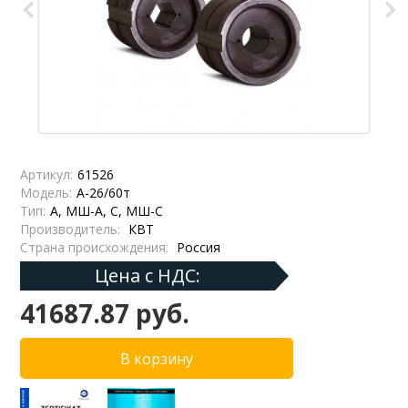
Артикул:
61526
Модель:
А-26/60т
Тип:
А, МШ-А, С, МШ-С
Производитель:
КВТ
Страна происхождения:
Россия
Цена с НДС:
41687.87 руб.