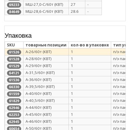
МШ-27,0-С/60т (КВТ)
27
-
69233
МШ-28,6-С/60т (КВТ)
28.6
-
84649
Упаковка
SKU
товарные позиции
кол-во в упаковке
тип уп
А-26/60т (КВТ)
1
п/э паке
61526
А-28/60т (КВТ)
1
п/э паке
61528
А-29/60т (КВТ)
1
п/э паке
61529
А-31,5/60т (КВТ)
1
п/э паке
64121
А-36/60т (КВТ)
1
п/э паке
61536
А-39,5/60т (КВТ)
1
п/э паке
66330
А-40/60т (КВТ)
1
п/э паке
61559
А-40,5/60т (КВТ)
1
п/э паке
61829
А-44/60т (КВТ)
1
п/э паке
62946
А-45/60т (КВТ)
1
п/э паке
62253
А-46/60т (КВТ)
1
п/э паке
62945
А-50/60т (КВТ)
1
п/э паке
60654