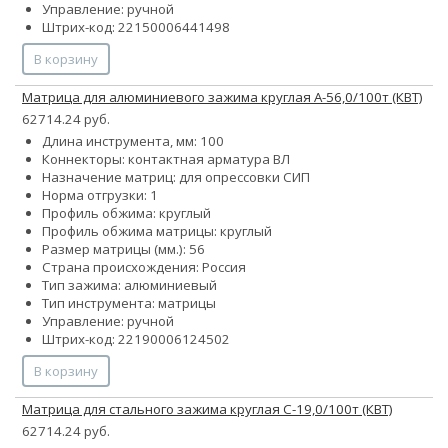
Управление: ручной
Штрих-код: 22150006441498
В корзину
Матрица для алюминиевого зажима круглая А-56,0/100т (КВТ)
62714.24 руб.
Длина инструмента, мм: 100
Коннекторы: контактная арматура ВЛ
Назначение матриц: для опрессовки СИП
Норма отгрузки: 1
Профиль обжима: круглый
Профиль обжима матрицы: круглый
Размер матрицы (мм.): 56
Страна происхождения: Россия
Тип зажима: алюминиевый
Тип инструмента: матрицы
Управление: ручной
Штрих-код: 22190006124502
В корзину
Матрица для стального зажима круглая С-19,0/100т (КВТ)
62714.24 руб.