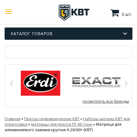
0 шт.
КАТАЛОГ ТОВАРОВ
посмотреть все бренды
Главная
»
Прессы гидравлические КВТ
»
Наборы матриц КВТ для
опрессовки
»
матрицы для пресса ПГ-60 тонн
»
Матрица для
алюминиевого зажима круглая А-26/60т (КВТ)