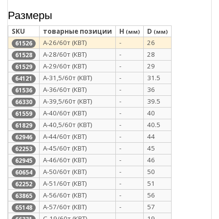
Размеры
SKU
товарные позиции
H
D
(мм)
(мм)
А-26/60т (КВТ)
-
26
61526
А-28/60т (КВТ)
-
28
61528
А-29/60т (КВТ)
-
29
61529
А-31,5/60т (КВТ)
-
31.5
64121
А-36/60т (КВТ)
-
36
61536
А-39,5/60т (КВТ)
-
39.5
66330
А-40/60т (КВТ)
-
40
61559
А-40,5/60т (КВТ)
-
40.5
61829
А-44/60т (КВТ)
-
44
62946
А-45/60т (КВТ)
-
45
62253
А-46/60т (КВТ)
-
46
62945
А-50/60т (КВТ)
-
50
60654
А-51/60т (КВТ)
-
51
62252
А-56/60т (КВТ)
-
56
63865
А-57/60т (КВТ)
-
57
65148
С-19/60т (КВТ)
-
19