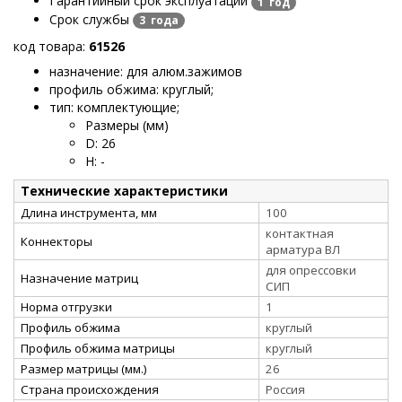
Гарантийный срок эксплуатации
1 год
Срок службы
3 года
код товара:
61526
назначение: для алюм.зажимов
профиль обжима: круглый
;
тип: комплектующие
;
Размеры (мм)
D
:
26
H
:
-
Технические характеристики
Длина инструмента, мм
100
контактная
Коннекторы
арматура ВЛ
для опрессовки
Назначение матриц
СИП
Норма отгрузки
1
Профиль обжима
круглый
Профиль обжима матрицы
круглый
Размер матрицы (мм.)
26
Страна происхождения
Россия