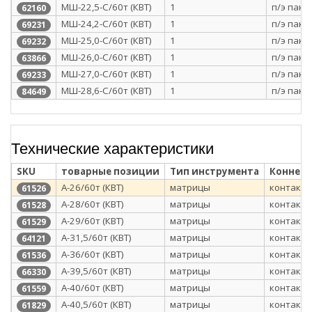
МШ-22,5-С/60т (КВТ)
1
п/э паке
62160
МШ-24,2-С/60т (КВТ)
1
п/э паке
69231
МШ-25,0-С/60т (КВТ)
1
п/э паке
69232
МШ-26,0-С/60т (КВТ)
1
п/э паке
63866
МШ-27,0-С/60т (КВТ)
1
п/э паке
69233
МШ-28,6-С/60т (КВТ)
1
п/э паке
84649
Технические характеристики
SKU
товарные позиции
Тип инструмента
Коннек
А-26/60т (КВТ)
матрицы
контактн
61526
А-28/60т (КВТ)
матрицы
контактн
61528
А-29/60т (КВТ)
матрицы
контактн
61529
А-31,5/60т (КВТ)
матрицы
контактн
64121
А-36/60т (КВТ)
матрицы
контактн
61536
А-39,5/60т (КВТ)
матрицы
контактн
66330
А-40/60т (КВТ)
матрицы
контактн
61559
А-40,5/60т (КВТ)
матрицы
контактн
61829