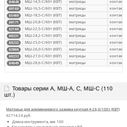
МШ-14,5-С/60т (КВТ)
матрицы
контактн
84648
МШ-16,5-С/60т (КВТ)
матрицы
контактн
69169
МШ-18,5-С/60т (КВТ)
матрицы
контактн
65469
МШ-20,8-С/60т (КВТ)
матрицы
контактн
69171
МШ-22,5-С/60т (КВТ)
матрицы
контактн
62160
МШ-24,2-С/60т (КВТ)
матрицы
контактн
69231
МШ-25,0-С/60т (КВТ)
матрицы
контактн
69232
МШ-26,0-С/60т (КВТ)
матрицы
контактн
63866
МШ-27,0-С/60т (КВТ)
матрицы
контактн
69233
МШ-28,6-С/60т (КВТ)
матрицы
контактн
84649
Товары серии А, МШ-А, С, МШ-С (110
шт.)
Матрица для алюминиевого зажима круглая А-26,0/100т (КВТ)
62714.24 руб.
Длина инструмента, мм: 100
Коннекторы: контактная арматура ВЛ