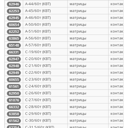
А-44/60т (КВТ)
матрицы
контактн
62946
А-45/60т (КВТ)
матрицы
контактн
62253
А-46/60т (КВТ)
матрицы
контактн
62945
А-50/60т (КВТ)
матрицы
контактн
60654
А-51/60т (КВТ)
матрицы
контактн
62252
А-56/60т (КВТ)
матрицы
контактн
63865
А-57/60т (КВТ)
матрицы
контактн
65148
С-19/60т (КВТ)
матрицы
контактн
66331
С-20/60т (КВТ)
матрицы
контактн
62947
С-21/60т (КВТ)
матрицы
контактн
62948
С-22/60т (КВТ)
матрицы
контактн
62949
С-23/60т (КВТ)
матрицы
контактн
60655
С-24/60т (КВТ)
матрицы
контактн
61561
С-26/60т (КВТ)
матрицы
контактн
62950
С-27/60т (КВТ)
матрицы
контактн
61076
С-28/60т (КВТ)
матрицы
контактн
66332
С-29/60т (КВТ)
матрицы
контактн
63858
С-30/60т (КВТ)
матрицы
контактн
61562
С-31,5/60т (КВТ)
матрицы
контактн
62254