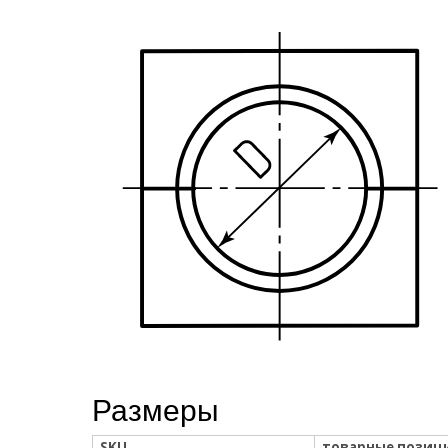
Размеры
SKU
товарные позиц