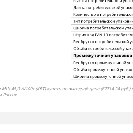
Высота потребительской упако
Длина потребительской упаков
Количество в потребительско
Тип потребительской упаковк
Ширина потребительской упак
Штрих-код EAN-13 потребител
Вес брутто потребительской уп
Объём потребительской упако
Промежуточная упаковка
Вес брутто промежуточной упа
Объём промежуточной упаковк
Ширина промежуточной упако
-45,0-А/100т (КВТ) купить по выгодной цене (62714.24 руб.) 
и России