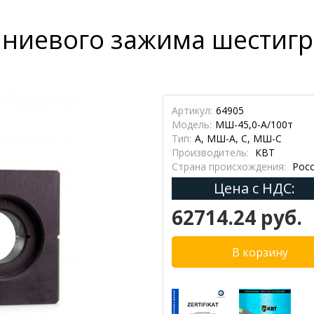
ниевого зажима шестигр
Артикул:
64905
Модель:
МШ-45,0-А/100т
Тип:
А, МШ-А, С, МШ-С
Производитель:
КВТ
Страна происхождения:
Росс
Цена с НДС:
62714.24 руб.