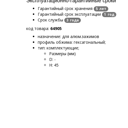
Гарантийный срок хранения
5 лет
Гарантийный срок эксплуатации
1 год
Срок службы
3 года
код товара:
64905
назначение: для алюм.зажимов
профиль обжима: гексагональный
;
тип: комплектующие
;
Размеры (мм)
D
:
-
H
:
45