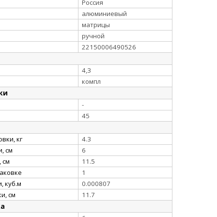
Россия
алюминиевый
матрицы
ручной
22150006490526
4,3
компл
ки
-
45
вки, кг
4.3
, см
6
 см
11.5
паковке
1
, куб.м
0.000807
и, см
11.7
ка