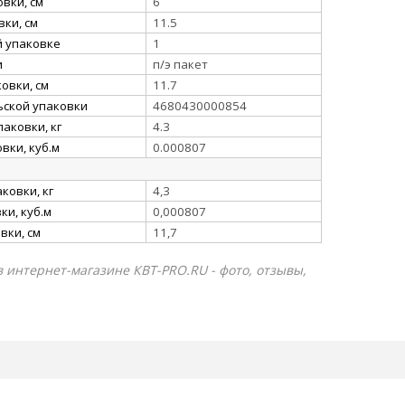
вки, см
6
ки, см
11.5
й упаковке
1
и
п/э пакет
овки, см
11.7
ьской упаковки
4680430000854
аковки, кг
4.3
вки, куб.м
0.000807
ковки, кг
4,3
и, куб.м
0,000807
вки, см
11,7
в интернет-магазине КВТ-PRO.RU - фото, отзывы,