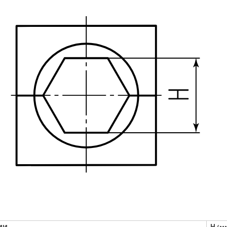
ии
H
(м