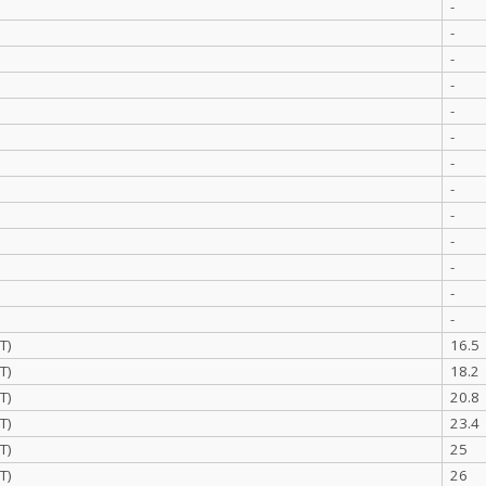
-
-
-
-
-
-
-
-
-
-
-
-
-
Т)
16.5
Т)
18.2
Т)
20.8
Т)
23.4
Т)
25
Т)
26