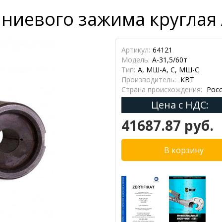
иевого зажима круглая А
Артикул:
64121
Модель:
А-31,5/60т
Тип:
А, МШ-А, С, МШ-С
Производитель:
КВТ
Страна происхождения:
Росс
Цена с НДС:
41687.87 руб.