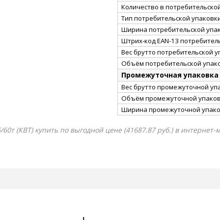
Количество в потребительско
Тип потребительской упаковк
Ширина потребительской упак
Штрих-код EAN-13 потребител
Вес брутто потребительской уп
Объём потребительской упако
Промежуточная упаковка
Вес брутто промежуточной упа
Объём промежуточной упаковк
Ширина промежуточной упако
0т (КВТ) купить по выгодной цене (41687.87 руб.) в интернет-