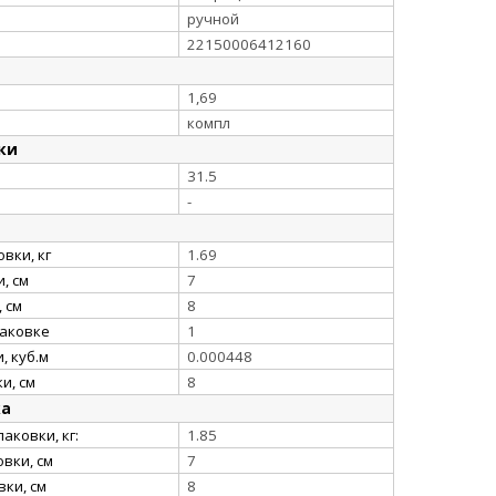
ручной
22150006412160
1,69
компл
ки
31.5
-
вки, кг
1.69
, см
7
 см
8
паковке
1
, куб.м
0.000448
и, см
8
ка
аковки, кг:
1.85
вки, см
7
ки, см
8