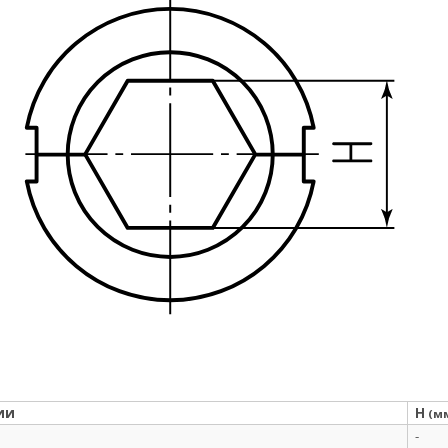
ии
H
(м
-