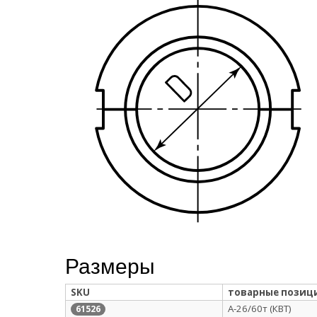
Размеры
SKU
товарные позиц
А-26/60т (КВТ)
61526