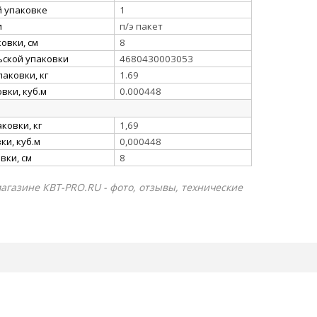
й упаковке
1
и
п/э пакет
овки, см
8
ьской упаковки
4680430003053
аковки, кг
1.69
вки, куб.м
0.000448
ковки, кг
1,69
и, куб.м
0,000448
вки, см
8
магазине КВТ-PRO.RU - фото, отзывы, технические