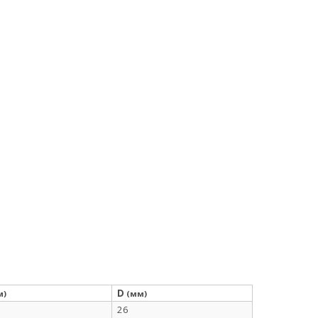
D
м)
(мм)
26