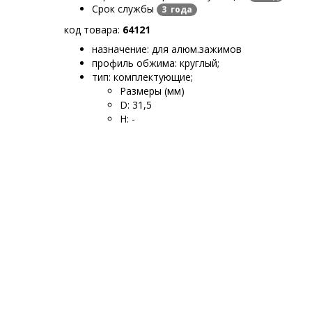
Срок службы
3 года
код товара:
64121
назначение: для алюм.зажимов
профиль обжима: круглый
;
тип: комплектующие
;
Размеры (мм)
D
:
31,5
H
:
-