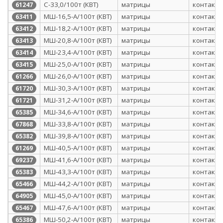
С-33,0/100т (КВТ)
матрицы
контактн
61247
МШ-16,5-А/100т (КВТ)
матрицы
контактн
63411
МШ-18,2-А/100т (КВТ)
матрицы
контактн
63412
МШ-20,8-А/100т (КВТ)
матрицы
контактн
63413
МШ-23,4-А/100т (КВТ)
матрицы
контактн
63414
МШ-25,0-А/100т (КВТ)
матрицы
контактн
63415
МШ-26,0-А/100т (КВТ)
матрицы
контактн
61266
МШ-30,3-А/100т (КВТ)
матрицы
контактн
61720
МШ-31,2-А/100т (КВТ)
матрицы
контактн
61721
МШ-34,6-А/100т (КВТ)
матрицы
контактн
65385
МШ-33,8-А/100т (КВТ)
матрицы
контактн
67868
МШ-39,8-А/100т (КВТ)
матрицы
контактн
65382
МШ-40,5-А/100т (КВТ)
матрицы
контактн
61269
МШ-41,6-А/100т (КВТ)
матрицы
контактн
69237
МШ-43,3-А/100т (КВТ)
матрицы
контактн
65383
МШ-44,2-А/100т (КВТ)
матрицы
контактн
65466
МШ-45,0-А/100т (КВТ)
матрицы
контактн
64905
МШ-47,6-А/100т (КВТ)
матрицы
контактн
65467
МШ-50,2-А/100т (КВТ)
матрицы
контактн
65386