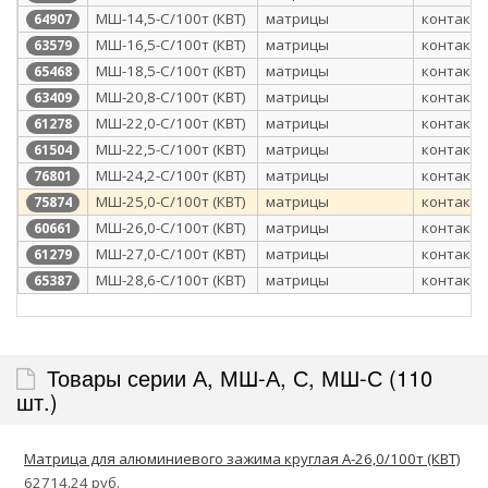
МШ-14,5-С/100т (КВТ)
матрицы
контактн
64907
МШ-16,5-С/100т (КВТ)
матрицы
контактн
63579
МШ-18,5-С/100т (КВТ)
матрицы
контактн
65468
МШ-20,8-С/100т (КВТ)
матрицы
контактн
63409
МШ-22,0-С/100т (КВТ)
матрицы
контактн
61278
МШ-22,5-С/100т (КВТ)
матрицы
контактн
61504
МШ-24,2-С/100т (КВТ)
матрицы
контактн
76801
МШ-25,0-С/100т (КВТ)
матрицы
контактн
75874
МШ-26,0-С/100т (КВТ)
матрицы
контактн
60661
МШ-27,0-С/100т (КВТ)
матрицы
контактн
61279
МШ-28,6-С/100т (КВТ)
матрицы
контактн
65387
Товары серии А, МШ-А, С, МШ-С (110
шт.)
Матрица для алюминиевого зажима круглая А-26,0/100т (КВТ)
62714.24 руб.