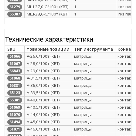
МШ-27,0-С/100т (КВТ)
1
п/э паке
61279
МШ-28,6-С/100т (КВТ)
1
п/э паке
65387
Технические характеристики
SKU
товарные позиции
Тип инструмента
Коннек
А-26,0/100т (КВТ)
матрицы
контактн
61066
А-28,0/100т (КВТ)
матрицы
контактн
61067
А-29,0/100т (КВТ)
матрицы
контактн
66843
А-31,5/100т (КВТ)
матрицы
контактн
61068
А-36,0/100т (КВТ)
матрицы
контактн
65881
А-39,5/100т (КВТ)
матрицы
контактн
65123
А-40,0/100т (КВТ)
матрицы
контактн
65381
А-40,5/100т (КВТ)
матрицы
контактн
61069
А-44,0/100т (КВТ)
матрицы
контактн
61070
А-45,0/100т (КВТ)
матрицы
контактн
61494
А-46,0/100т (КВТ)
матрицы
контактн
61071