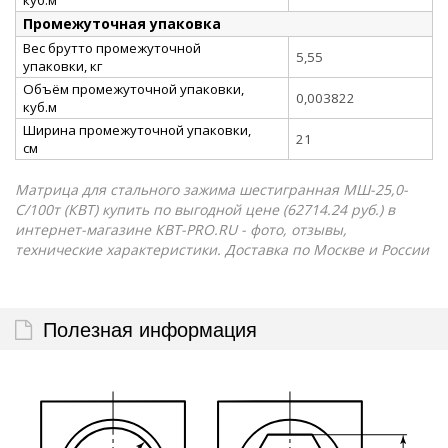
Промежуточная упаковка
Вес брутто промежуточной
5,55
упаковки, кг
Объём промежуточной упаковки,
0,003822
куб.м
Ширина промежуточной упаковки,
21
см
Матрица для стального зажима шестигранная МШ-25,0-
С/100т (КВТ) купить по выгодной цене (62714.24 руб.) в
интернет-магазине КВТ-PRO.RU - фото, отзывы,
технические характеристики. Доставка по Москве и России
Полезная информация