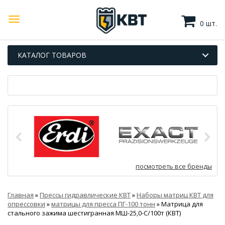
0 шт.
КАТАЛОГ ТОВАРОВ
посмотреть все бренды
Главная
»
Прессы гидравлические КВТ
»
Наборы матриц КВТ для
опрессовки
»
матрицы для пресса ПГ-100 тонн
»
Матрица для
стального зажима шестигранная МШ-25,0-С/100т (КВТ)