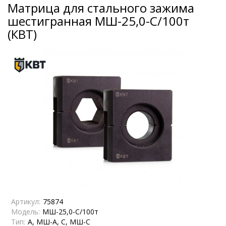
Матрица для стального зажима
шестигранная МШ-25,0-С/100т
(КВТ)
Артикул:
75874
Модель:
МШ-25,0-С/100т
Тип:
А, МШ-А, С, МШ-С