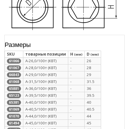
Размеры
SKU
товарные позиции
H
D
(мм)
(мм)
А-26,0/100т (КВТ)
-
26
61066
А-28,0/100т (КВТ)
-
28
61067
А-29,0/100т (КВТ)
-
29
66843
А-31,5/100т (КВТ)
-
31.5
61068
А-36,0/100т (КВТ)
-
36
65881
А-39,5/100т (КВТ)
-
39.5
65123
А-40,0/100т (КВТ)
-
40
65381
А-40,5/100т (КВТ)
-
40.5
61069
А-44,0/100т (КВТ)
-
44
61070
А-45,0/100т (КВТ)
-
45
61494