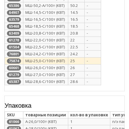
МШ-50,2-А/100т (КВТ)
50.2
-
65386
МШ-14,5-С/100т (КВТ)
14.5
-
64907
МШ-16,5-С/100т (КВТ)
16.5
-
63579
МШ-18,5-С/100т (КВТ)
18.5
-
65468
МШ-20,8-С/100т (КВТ)
20.8
-
63409
МШ-22,0-С/100т (КВТ)
22
-
61278
МШ-22,5-С/100т (КВТ)
22.5
-
61504
МШ-24,2-С/100т (КВТ)
24.2
-
76801
МШ-25,0-С/100т (КВТ)
25
-
75874
МШ-26,0-С/100т (КВТ)
26
-
60661
МШ-27,0-С/100т (КВТ)
27
-
61279
МШ-28,6-С/100т (КВТ)
28.6
-
65387
Упаковка
SKU
товарные позиции
кол-во в упаковке
тип уп
А-26,0/100т (КВТ)
1
п/э паке
61066
А-28,0/100т (КВТ)
1
п/э паке
61067