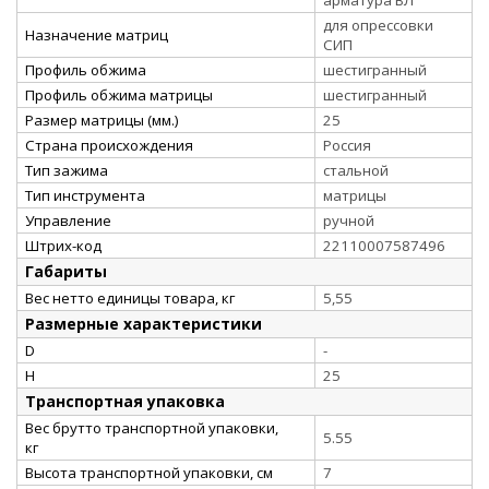
для опрессовки
Назначение матриц
СИП
Профиль обжима
шестигранный
Профиль обжима матрицы
шестигранный
Размер матрицы (мм.)
25
Страна происхождения
Россия
Тип зажима
стальной
Тип инструмента
матрицы
Управление
ручной
Штрих-код
22110007587496
Габариты
Вес нетто единицы товара, кг
5,55
Размерные характеристики
D
-
H
25
Транспортная упаковка
Вес брутто транспортной упаковки,
5.55
кг
Высота транспортной упаковки, см
7