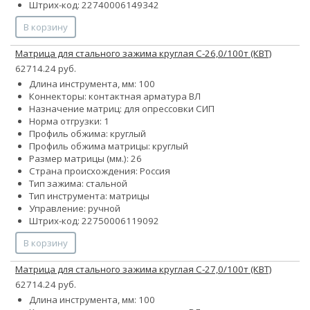
Штрих-код: 22740006149342
В корзину
Матрица для стального зажима круглая С-26,0/100т (КВТ)
62714.24 руб.
Длина инструмента, мм: 100
Коннекторы: контактная арматура ВЛ
Назначение матриц: для опрессовки СИП
Норма отгрузки: 1
Профиль обжима: круглый
Профиль обжима матрицы: круглый
Размер матрицы (мм.): 26
Страна происхождения: Россия
Тип зажима: стальной
Тип инструмента: матрицы
Управление: ручной
Штрих-код: 22750006119092
В корзину
Матрица для стального зажима круглая С-27,0/100т (КВТ)
62714.24 руб.
Длина инструмента, мм: 100