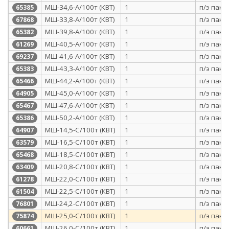
МШ-34,6-А/100т (КВТ)
1
п/э паке
65385
МШ-33,8-А/100т (КВТ)
1
п/э паке
67868
МШ-39,8-А/100т (КВТ)
1
п/э паке
65382
МШ-40,5-А/100т (КВТ)
1
п/э паке
61269
МШ-41,6-А/100т (КВТ)
1
п/э паке
69237
МШ-43,3-А/100т (КВТ)
1
п/э паке
65383
МШ-44,2-А/100т (КВТ)
1
п/э паке
65466
МШ-45,0-А/100т (КВТ)
1
п/э паке
64905
МШ-47,6-А/100т (КВТ)
1
п/э паке
65467
МШ-50,2-А/100т (КВТ)
1
п/э паке
65386
МШ-14,5-С/100т (КВТ)
1
п/э паке
64907
МШ-16,5-С/100т (КВТ)
1
п/э паке
63579
МШ-18,5-С/100т (КВТ)
1
п/э паке
65468
МШ-20,8-С/100т (КВТ)
1
п/э паке
63409
МШ-22,0-С/100т (КВТ)
1
п/э паке
61278
МШ-22,5-С/100т (КВТ)
1
п/э паке
61504
МШ-24,2-С/100т (КВТ)
1
п/э паке
76801
МШ-25,0-С/100т (КВТ)
1
п/э паке
75874
МШ-26,0-С/100т (КВТ)
1
п/э паке
60661