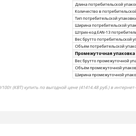
Длина потребительской упаков
Количество в потребительско
Тип потребительской упаковк
Ширина потребительской упак
Штрих-код EAN-13 потребител
Вес брутто потребительской уп
Объём потребительской упако
Промежуточная упаковка
Вес брутто промежуточной упа
Объём промежуточной упаковк
Ширина промежуточной упако
00т (КВТ) купить по выгодной цене (41414.48 руб.) в интернет