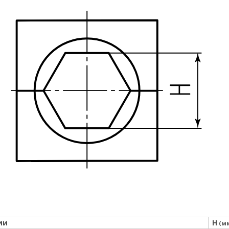
ии
H
(м