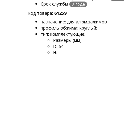
Срок службы
3 года
код товара:
61259
назначение: для алюм.зажимов
профиль обжима: круглый
;
тип: комплектующие
;
Размеры (мм)
D
:
64
H
:
-