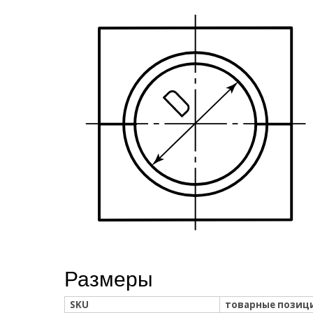
Размеры
SKU
товарные позиц