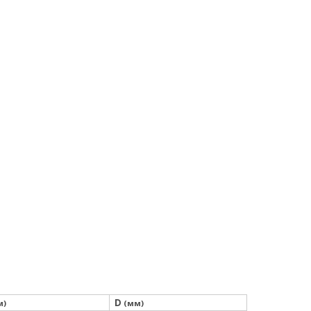
D
м)
(мм)