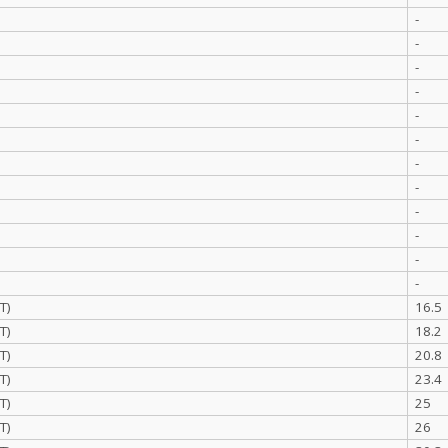
-
-
-
-
-
-
-
-
-
-
-
-
Т)
16.5
Т)
18.2
Т)
20.8
Т)
23.4
Т)
25
Т)
26