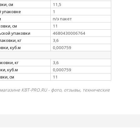
ки, см
11,5
й упаковке
1
и
п/э пакет
овки, см
11
ьской упаковки
4680430006764
аковки, кг
3,6
вки, куб.м
0,000759
ковки, кг
3,6
и, куб.м
0,000759
вки, см
11
-магазине КВТ-PRO.RU - фото, отзывы, технические