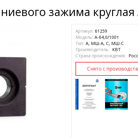
иевого зажима круглая А
Артикул:
61259
Модель:
А-64,0/100т
Тип:
А, МШ-А, С, МШ-С
Производитель:
КВТ
Страна происхождения:
Росс