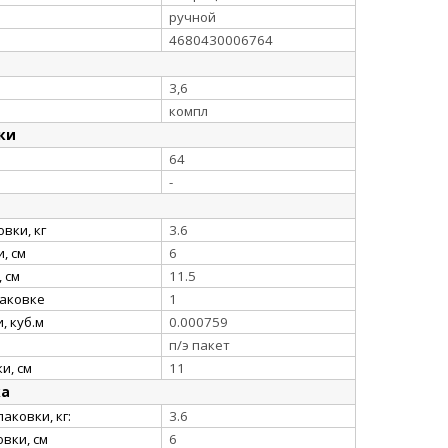
ручной
4680430006764
3,6
компл
ки
64
-
вки, кг
3.6
, см
6
 см
11.5
паковке
1
, куб.м
0.000759
п/э пакет
и, см
11
ка
аковки, кг:
3.6
вки, см
6