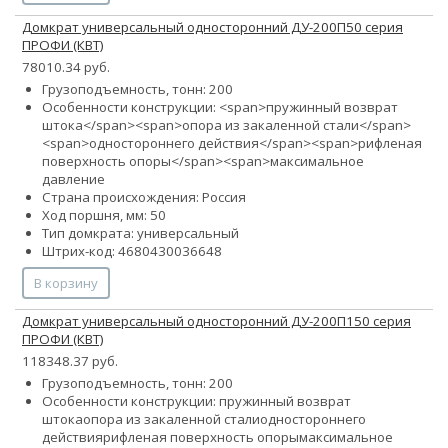
Домкрат универсальный односторонний ДУ-200П50 серия
ПРОФИ (КВТ)
78010.34 руб.
Грузоподъемность, тонн: 200
Особенности конструкции: <span>пружинный возврат
штока</span><span>опора из закаленной стали</span>
<span>одностороннего действия</span><span>рифленая
поверхность опоры</span><span>максимальное
давление
Страна происхождения: Россия
Ход поршня, мм: 50
Тип домкрата: универсальный
Штрих-код: 4680430036648
В корзину
Домкрат универсальный односторонний ДУ-200П150 серия
ПРОФИ (КВТ)
118348.37 руб.
Грузоподъемность, тонн: 200
Особенности конструкции:
пружинный возврат
штока
опора из закаленной стали
одностороннего
действия
рифленая поверхность опоры
максимальное