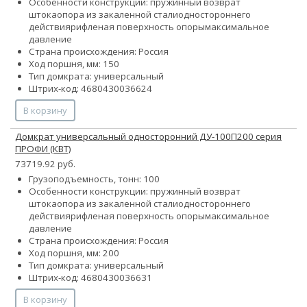
Особенности конструкции:
пружинный возврат
штока
опора из закаленной стали
одностороннего
действия
рифленая поверхность опоры
максимальное
давление
Страна происхождения: Россия
Ход поршня, мм: 150
Тип домкрата: универсальный
Штрих-код: 4680430036624
В корзину
Домкрат универсальный односторонний ДУ-100П200 серия
ПРОФИ (КВТ)
73719.92 руб.
Грузоподъемность, тонн: 100
Особенности конструкции:
пружинный возврат
штока
опора из закаленной стали
одностороннего
действия
рифленая поверхность опоры
максимальное
давление
Страна происхождения: Россия
Ход поршня, мм: 200
Тип домкрата: универсальный
Штрих-код: 4680430036631
В корзину