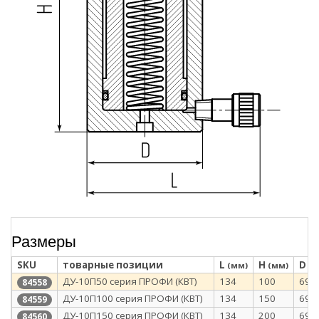
Размеры
SKU
товарные позиции
L
H
D
(мм)
(мм)
(м
ДУ-10П50 серия ПРОФИ (КВТ)
134
100
69
84558
ДУ-10П100 серия ПРОФИ (КВТ)
134
150
69
84559
ДУ-10П150 серия ПРОФИ (КВТ)
134
200
69
84560