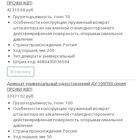
ПРОФИ (КВТ)
42310.69 руб.
Грузоподъемность, тонн: 50
Особенности конструкции:
пружинный возврат
штока
опора из закаленной стали
одностороннего
действия
рифленая поверхность опоры
максимальное
давление
Страна происхождения: Россия
Ход поршня, мм: 200
Тип домкрата: универсальный
Штрих-код: 4680430036594
В корзину
Домкрат универсальный односторонний ДУ-100П50 серия
ПРОФИ (КВТ)
33371.02 руб.
Грузоподъемность, тонн: 100
Особенности конструкции:
пружинный возврат
штока
опора из закаленной стали
одностороннего
действия
рифленая поверхность опоры
максимальное
давление
Страна происхождения: Россия
Ход поршня, мм: 50