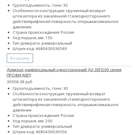
Грузоподъемность, тонн: 30
Особенности конструкции:
пружинный возврат
штока
опора из закаленной стали
одностороннего
действия
рифленая поверхность опоры
максимальное
давление
Страна происхождения: Россия
Ход поршня, мм: 150
Тип домкрата: универсальный
Штрих-код: 4680430036549
В корзину
Домкрат универсальный односторонний ДУ-30П200 серия
ПРОФИ (КВТ)
30958.38 руб.
Грузоподъемность, тонн: 30
Особенности конструкции:
пружинный возврат
штока
опора из закаленной стали
одностороннего
действия
рифленая поверхность опоры
максимальное
давление
Страна происхождения: Россия
Ход поршня, мм: 200
Тип домкрата: универсальный
Штрих-код: 4680430036556