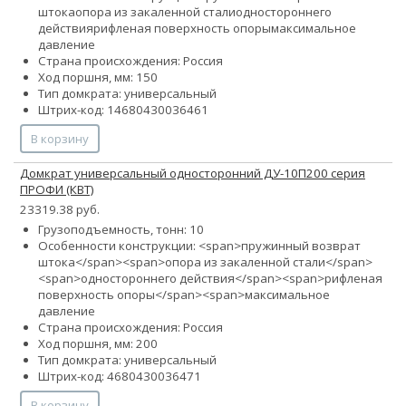
штока
опора из закаленной стали
одностороннего
действия
рифленая поверхность опоры
максимальное
давление
Страна происхождения: Россия
Ход поршня, мм: 150
Тип домкрата: универсальный
Штрих-код: 14680430036461
В корзину
Домкрат универсальный односторонний ДУ-10П200 серия
ПРОФИ (КВТ)
23319.38 руб.
Грузоподъемность, тонн: 10
Особенности конструкции: <span>пружинный возврат
штока</span><span>опора из закаленной стали</span>
<span>одностороннего действия</span><span>рифленая
поверхность опоры</span><span>максимальное
давление
Страна происхождения: Россия
Ход поршня, мм: 200
Тип домкрата: универсальный
Штрих-код: 4680430036471
В корзину