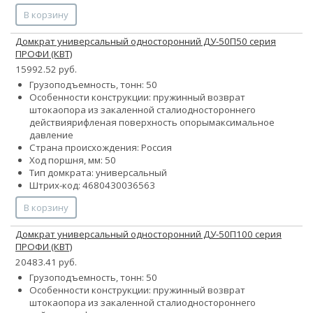
В корзину
Домкрат универсальный односторонний ДУ-50П50 серия
ПРОФИ (КВТ)
15992.52 руб.
Грузоподъемность, тонн: 50
Особенности конструкции:
пружинный возврат
штока
опора из закаленной стали
одностороннего
действия
рифленая поверхность опоры
максимальное
давление
Страна происхождения: Россия
Ход поршня, мм: 50
Тип домкрата: универсальный
Штрих-код: 4680430036563
В корзину
Домкрат универсальный односторонний ДУ-50П100 серия
ПРОФИ (КВТ)
20483.41 руб.
Грузоподъемность, тонн: 50
Особенности конструкции:
пружинный возврат
штока
опора из закаленной стали
одностороннего