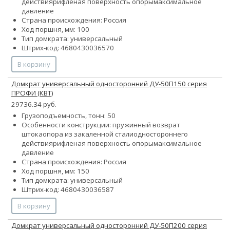
действия
рифленая поверхность опоры
максимальное
давление
Страна происхождения: Россия
Ход поршня, мм: 100
Тип домкрата: универсальный
Штрих-код: 4680430036570
В корзину
Домкрат универсальный односторонний ДУ-50П150 серия
ПРОФИ (КВТ)
29736.34 руб.
Грузоподъемность, тонн: 50
Особенности конструкции:
пружинный возврат
штока
опора из закаленной стали
одностороннего
действия
рифленая поверхность опоры
максимальное
давление
Страна происхождения: Россия
Ход поршня, мм: 150
Тип домкрата: универсальный
Штрих-код: 4680430036587
В корзину
Домкрат универсальный односторонний ДУ-50П200 серия