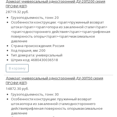
Домкрат универсальный односторонний ДУ-20П200 серия
ПРОФИ (КВТ)
28719.32 руб.
Грузоподъемность, тонн: 20
Особенности конструкции: <span>пружинный возврат
штока</span><span>опора из закаленной стали</span>
<span>одностороннего действия</span><span>рифленая
поверхность опоры</span><span>максимальное
давление
Страна происхождения: Россия
Ход поршня, мм: 200
Тип домкрата: универсальный
Штрих-код: 4680430036518
В корзину
Домкрат универсальный односторонний ДУ-30П50 серия
ПРОФИ (КВТ)
14872.30 руб.
Грузоподъемность, тонн: 30
Особенности конструкции:
пружинный возврат
штока
опора из закаленной стали
одностороннего
действия
рифленая поверхность опоры
максимальное
давление