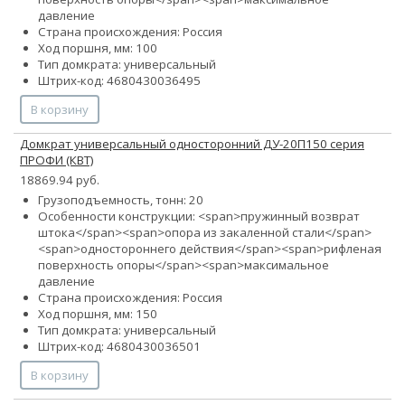
давление
Страна происхождения: Россия
Ход поршня, мм: 100
Тип домкрата: универсальный
Штрих-код: 4680430036495
В корзину
Домкрат универсальный односторонний ДУ-20П150 серия
ПРОФИ (КВТ)
18869.94 руб.
Грузоподъемность, тонн: 20
Особенности конструкции: <span>пружинный возврат
штока</span><span>опора из закаленной стали</span>
<span>одностороннего действия</span><span>рифленая
поверхность опоры</span><span>максимальное
давление
Страна происхождения: Россия
Ход поршня, мм: 150
Тип домкрата: универсальный
Штрих-код: 4680430036501
В корзину