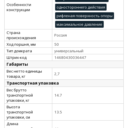
Особенности
одностороннего действия
конструкции
рифленая поверхность опоры
максимальное давление
Страна
Россия
происхождения
Ход поршня, мм
50
Тип домкрата
универсальный
Штрих-код
14680430036447
Габариты
Вес нетто единицы
2,7
товара, кг
Транспортная упаковка
Вес брутто
транспортной
14.7
упаковки, кг
Высота
транспортной
13.5
упаковки, см
Длина