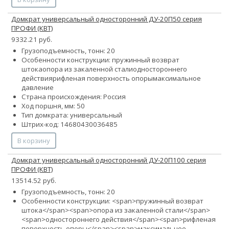
Домкрат универсальный односторонний ДУ-20П50 серия
ПРОФИ (КВТ)
9332.21 руб.
Грузоподъемность, тонн: 20
Особенности конструкции:
пружинный возврат
штока
опора из закаленной стали
одностороннего
действия
рифленая поверхность опоры
максимальное
давление
Страна происхождения: Россия
Ход поршня, мм: 50
Тип домкрата: универсальный
Штрих-код: 14680430036485
В корзину
Домкрат универсальный односторонний ДУ-20П100 серия
ПРОФИ (КВТ)
13514.52 руб.
Грузоподъемность, тонн: 20
Особенности конструкции: <span>пружинный возврат
штока</span><span>опора из закаленной стали</span>
<span>одностороннего действия</span><span>рифленая
поверхность опоры</span><span>максимальное