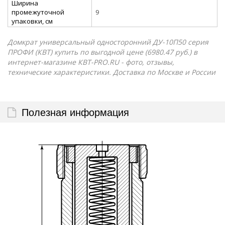
Ширина
промежуточной
9
упаковки, см
Домкрат универсальный односторонний ДУ-10П50 серия
ПРОФИ (КВТ) купить по выгодной цене (6980.47 руб.) в
интернет-магазине КВТ-PRO.RU - фото, отзывы,
технические характеристики. Доставка по Москве и России
Полезная информация