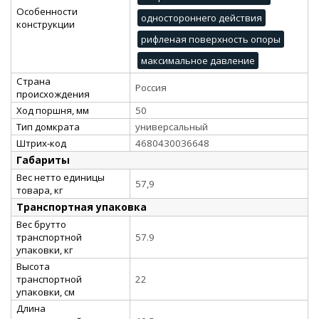
Особенности
одностороннего действия
конструкции
рифленая поверхность опоры
максимальное давление
Страна
Россия
происхождения
Ход поршня, мм
50
Тип домкрата
универсальный
Штрих-код
4680430036648
Габариты
Вес нетто единицы
57,9
товара, кг
Транспортная упаковка
Вес брутто
транспортной
57.9
упаковки, кг
Высота
транспортной
22
упаковки, см
Длина