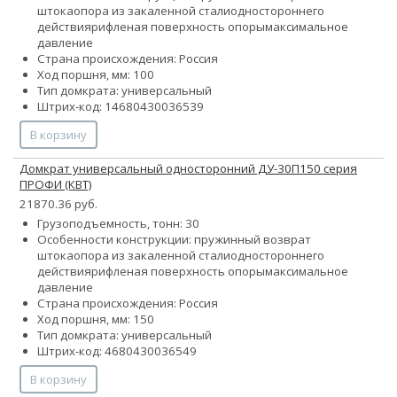
штока
опора из закаленной стали
одностороннего
действия
рифленая поверхность опоры
максимальное
давление
Страна происхождения: Россия
Ход поршня, мм: 100
Тип домкрата: универсальный
Штрих-код: 14680430036539
В корзину
Домкрат универсальный односторонний ДУ-30П150 серия
ПРОФИ (КВТ)
21870.36 руб.
Грузоподъемность, тонн: 30
Особенности конструкции:
пружинный возврат
штока
опора из закаленной стали
одностороннего
действия
рифленая поверхность опоры
максимальное
давление
Страна происхождения: Россия
Ход поршня, мм: 150
Тип домкрата: универсальный
Штрих-код: 4680430036549
В корзину