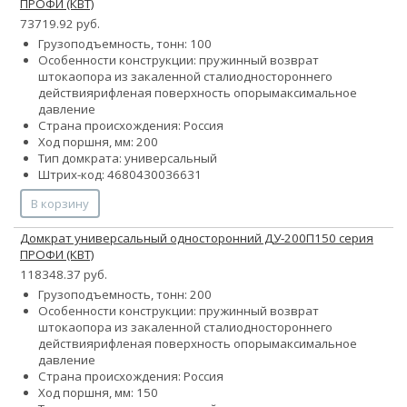
ПРОФИ (КВТ)
73719.92 руб.
Грузоподъемность, тонн: 100
Особенности конструкции:
пружинный возврат
штока
опора из закаленной стали
одностороннего
действия
рифленая поверхность опоры
максимальное
давление
Страна происхождения: Россия
Ход поршня, мм: 200
Тип домкрата: универсальный
Штрих-код: 4680430036631
В корзину
Домкрат универсальный односторонний ДУ-200П150 серия
ПРОФИ (КВТ)
118348.37 руб.
Грузоподъемность, тонн: 200
Особенности конструкции:
пружинный возврат
штока
опора из закаленной стали
одностороннего
действия
рифленая поверхность опоры
максимальное
давление
Страна происхождения: Россия
Ход поршня, мм: 150