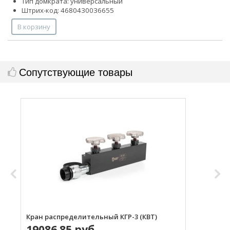
Тип домкрата: универсальный
Штрих-код: 4680430036655
В корзину
Сопутствующие товары
Кран распределительный КГР-3 (КВТ)
Р
19086.85 руб.