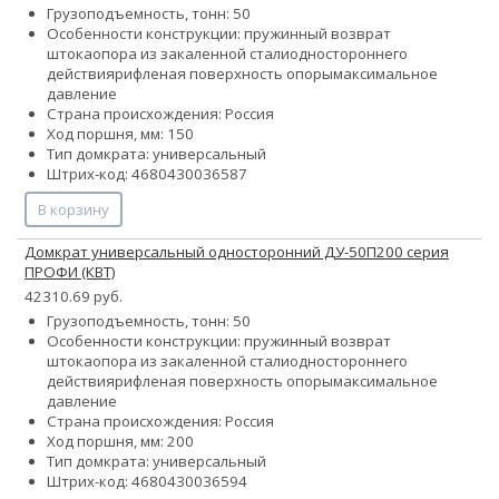
Грузоподъемность, тонн: 50
Особенности конструкции:
пружинный возврат
штока
опора из закаленной стали
одностороннего
действия
рифленая поверхность опоры
максимальное
давление
Страна происхождения: Россия
Ход поршня, мм: 150
Тип домкрата: универсальный
Штрих-код: 4680430036587
В корзину
Домкрат универсальный односторонний ДУ-50П200 серия
ПРОФИ (КВТ)
42310.69 руб.
Грузоподъемность, тонн: 50
Особенности конструкции:
пружинный возврат
штока
опора из закаленной стали
одностороннего
действия
рифленая поверхность опоры
максимальное
давление
Страна происхождения: Россия
Ход поршня, мм: 200
Тип домкрата: универсальный
Штрих-код: 4680430036594