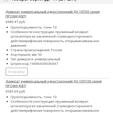
Домкрат универсальный односторонний ДУ-10П50 серия
ПРОФИ (КВТ)
6980.47 руб.
Грузоподъемность, тонн: 10
Особенности конструкции:
пружинный возврат
штока
опора из закаленной стали
одностороннего
действия
рифленая поверхность опоры
максимальное
давление
Страна происхождения: Россия
Ход поршня, мм: 50
Тип домкрата: универсальный
Штрих-код: 14680430036447
В корзину
Домкрат универсальный односторонний ДУ-10П100 серия
ПРОФИ (КВТ)
9585.69 руб.
Грузоподъемность, тонн: 10
Особенности конструкции:
пружинный возврат
штока
опора из закаленной стали
одностороннего
действия
рифленая поверхность опоры
максимальное