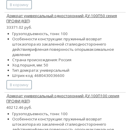
В корзину
Домкрат универсальный односторонний ДУ-100П50 серия
ПРОФИ (КВТ)
33371.02 руб.
Грузоподъемность, тонн: 100
Особенности конструкции:
пружинный возврат
штока
опора из закаленной стали
одностороннего
действия
рифленая поверхность опоры
максимальное
давление
Страна происхождения: Россия
Ход поршня, мм: 50
Тип домкрата: универсальный
Штрих-код: 4680430036600
В корзину
Домкрат универсальный односторонний ДУ-100П100 серия
ПРОФИ (КВТ)
40212.46 руб.
Грузоподъемность, тонн: 100
Особенности конструкции:
пружинный возврат
штока
опора из закаленной стали
одностороннего
действия
рифленая поверхность опоры
максимальное