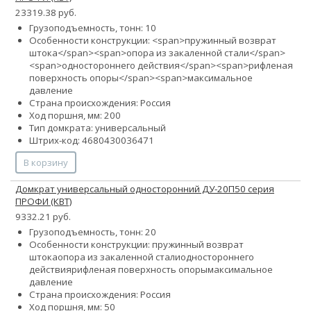
23319.38 руб.
Грузоподъемность, тонн: 10
Особенности конструкции: <span>пружинный возврат
штока</span><span>опора из закаленной стали</span>
<span>одностороннего действия</span><span>рифленая
поверхность опоры</span><span>максимальное
давление
Страна происхождения: Россия
Ход поршня, мм: 200
Тип домкрата: универсальный
Штрих-код: 4680430036471
В корзину
Домкрат универсальный односторонний ДУ-20П50 серия
ПРОФИ (КВТ)
9332.21 руб.
Грузоподъемность, тонн: 20
Особенности конструкции:
пружинный возврат
штока
опора из закаленной стали
одностороннего
действия
рифленая поверхность опоры
максимальное
давление
Страна происхождения: Россия
Ход поршня, мм: 50