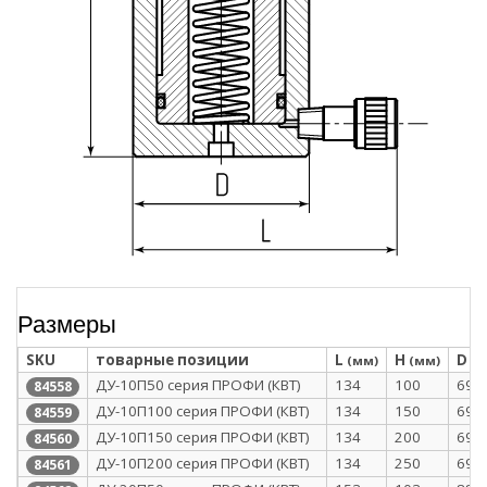
Размеры
SKU
товарные позиции
L
H
D
(мм)
(мм)
(м
ДУ-10П50 серия ПРОФИ (КВТ)
134
100
69
84558
ДУ-10П100 серия ПРОФИ (КВТ)
134
150
69
84559
ДУ-10П150 серия ПРОФИ (КВТ)
134
200
69
84560
ДУ-10П200 серия ПРОФИ (КВТ)
134
250
69
84561