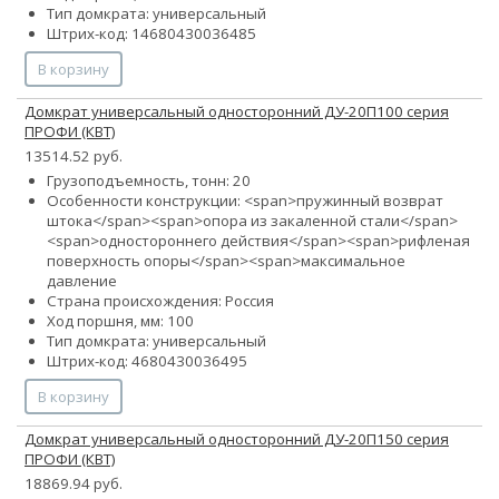
Тип домкрата: универсальный
Штрих-код: 14680430036485
В корзину
Домкрат универсальный односторонний ДУ-20П100 серия
ПРОФИ (КВТ)
13514.52 руб.
Грузоподъемность, тонн: 20
Особенности конструкции: <span>пружинный возврат
штока</span><span>опора из закаленной стали</span>
<span>одностороннего действия</span><span>рифленая
поверхность опоры</span><span>максимальное
давление
Страна происхождения: Россия
Ход поршня, мм: 100
Тип домкрата: универсальный
Штрих-код: 4680430036495
В корзину
Домкрат универсальный односторонний ДУ-20П150 серия
ПРОФИ (КВТ)
18869.94 руб.