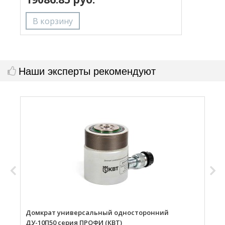
Наши эксперты рекомендуют
Домкрат универсальный односторонний
Д
ДУ-10П50 серия ПРОФИ (КВТ)
Д