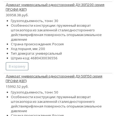
Домкрат универсальный односторонний ДУ-30П200 серия
ПРОФИ (КВТ)
30958.38 руб.
Грузоподъемность, тонн: 30
Особенности конструкции:
пружинный возврат
штока
опора из закаленной стали
одностороннего
действия
рифленая поверхность опоры
максимальное
давление
Страна происхождения: Россия
Ход поршня, мм: 200
Тип домкрата: универсальный
Штрих-код: 4680430036556
В корзину
Домкрат универсальный односторонний ДУ-50П50 серия
ПРОФИ (КВТ)
15992.52 руб.
Грузоподъемность, тонн: 50
Особенности конструкции:
пружинный возврат
штока
опора из закаленной стали
одностороннего
действия
рифленая поверхность опоры
максимальное
давление
Страна происхождения: Россия