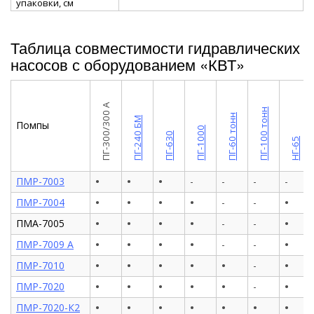
упаковки, см
Таблица совместимости гидравлических
насосов с оборудованием «КВТ»
ПГ-300/300 А
ПГ-100 тонн
ПГ-60 тонн
ПГ-240 БМ
Помпы
ПГ-1000
ПГ-630
НГ-65
•
•
•
ПМР-7003
-
-
-
-
•
•
•
•
•
ПМР-7004
-
-
•
•
•
•
•
ПМА-7005
-
-
•
•
•
•
•
ПМР-7009 А
-
-
•
•
•
•
•
•
ПМР-7010
-
•
•
•
•
•
•
ПМР-7020
-
•
•
•
•
•
•
•
ПМР-7020-К2