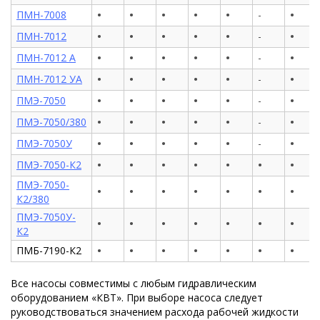
•
•
•
•
•
•
ПМН-7008
-
•
•
•
•
•
•
ПМН-7012
-
•
•
•
•
•
•
ПМН-7012 А
-
•
•
•
•
•
•
ПМН-7012 УА
-
•
•
•
•
•
•
ПМЭ-7050
-
•
•
•
•
•
•
ПМЭ-7050/380
-
•
•
•
•
•
•
ПМЭ-7050У
-
•
•
•
•
•
•
•
ПМЭ-7050-К2
ПМЭ-7050-
•
•
•
•
•
•
•
К2/380
ПМЭ-7050У-
•
•
•
•
•
•
•
К2
•
•
•
•
•
•
•
ПМБ-7190-К2
Все насосы совместимы с любым гидравлическим
оборудованием «КВТ». При выборе насоса следует
руководствоваться значением расхода рабочей жидкости