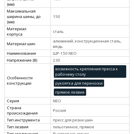
(мм)
Максимальная
ширина шины, до
150
(мм)
Материал
сталь
корпуса
алюминий, конструкционная сталь,
Материал шин
медь
Наименование
ШР-150 NEO
Напряжение (В)
230
возмжность крепления пресса к
рабочему столу
Особенности
конструкции
рукоятка для переноски
прямое лезвие
Серия
NEO
Страна
Россия
происхождения
Тип инструмента
пресс для резки шин
Тип лезвия
гильотинное, прямое
Тип соединения
быстроразъемное