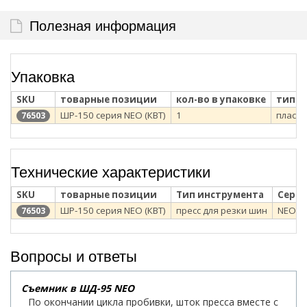
Полезная информация
Упаковка
SKU
товарные позиции
кол-во в упаковке
тип у
ШР-150 серия NEO (КВТ)
1
пласти
76503
Технические характеристики
SKU
товарные позиции
Тип инструмента
Сери
ШР-150 серия NEO (КВТ)
пресс для резки шин
NEO
76503
Вопросы и ответы
Съемник в ШД-95 NEO
По окончании цикла пробивки, шток пресса вместе с