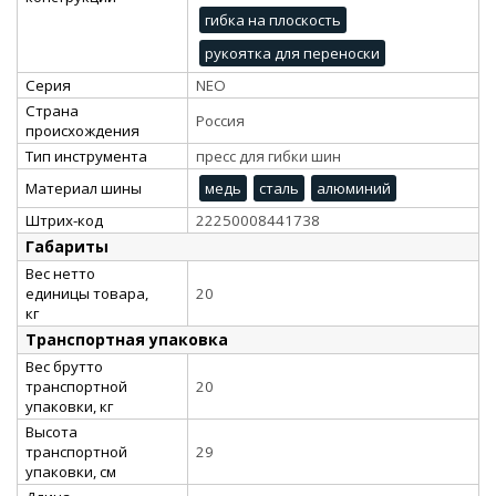
гибка на плоскость
рукоятка для переноски
Серия
NEO
Страна
Россия
происхождения
Тип инструмента
пресс для гибки шин
Материал шины
медь
сталь
алюминий
Штрих-код
22250008441738
Габариты
Вес нетто
единицы товара,
20
кг
Транспортная упаковка
Вес брутто
транспортной
20
упаковки, кг
Высота
транспортной
29
упаковки, см