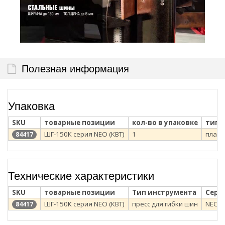
Полезная информация
Упаковка
SKU
товарные позиции
кол-во в упаковке
тип 
ШГ-150К серия NEO (КВТ)
1
пласт
84417
Технические характеристики
SKU
товарные позиции
Тип инструмента
Сери
ШГ-150К серия NEO (КВТ)
пресс для гибки шин
NEO
84417