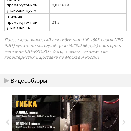
промежуточной
0,024628
упаковки, куб.м
Ширина
промежуточной
21,5
упаковки, см
Пресс гидравлический для гибки шин ШГ-150К серия NEO
(КВТ) купить по выгодной цене (42000.66 руб.) в интернет-
магазине КВТ-PRO.RU - фото, отзывы, технические
характеристики. Доставка по Москве и России
Видеообзоры