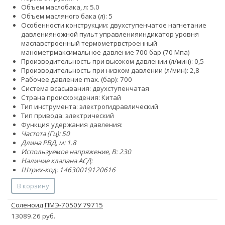
Объем маслобака, л: 5.0
Объем масляного бака (л): 5
Особенности конструкции:
двухступенчатое нагнетание
давления
ножной пульт управления
индикатор уровня
масла
встроенный термометр
встроенный
манометр
максимальное давление 700 бар (70 Мпа)
Производительность при высоком давлении (л/мин): 0,5
Производительность при низком давлении (л/мин): 2,8
Рабочее давление max. (бар): 700
Система всасывания: двухступенчатая
Страна происхождения: Китай
Тип инструмента: электрогидравлический
Тип привода: электрический
Функция удержания давления:
Частота (Гц): 50
Длина РВД, м: 1.8
Используемое напряжение, В: 230
Наличие клапана АСД:
Штрих-код: 14630019120616
В корзину
Соленоид ПМЭ-7050У 79715
13089.26 руб.