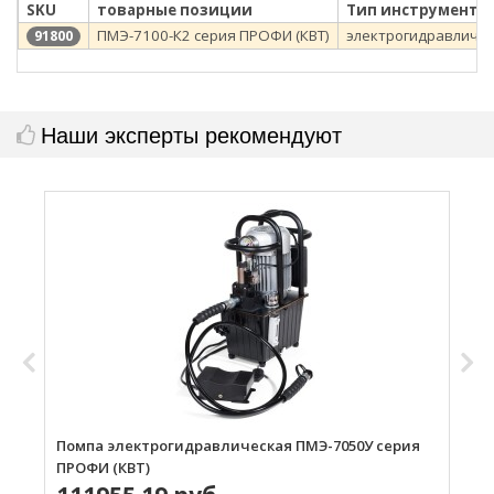
SKU
товарные позиции
Тип инструмента
ПМЭ-7100-К2 серия ПРОФИ (КВТ)
электрогидравличе
91800
Наши эксперты рекомендуют
Помпа электрогидравлическая ПМЭ-7050У серия
П
ПРОФИ (КВТ)
П