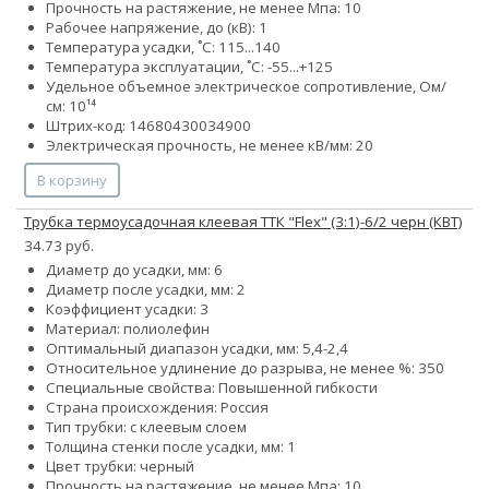
Прочность на растяжение, не менее Мпа: 10
Рабочее напряжение, до (кВ): 1
Температура усадки, ˚С: 115...140
Температура эксплуатации, ˚С: -55...+125
Удельное объемное электрическое сопротивление, Ом/
см: 10¹⁴
Штрих-код: 14680430034900
Электрическая прочность, не менее кВ/мм: 20
В корзину
Трубка термоусадочная клеевая ТТК "Flex" (3:1)-6/2 черн (КВТ)
34.73 руб.
Диаметр до усадки, мм: 6
Диаметр после усадки, мм: 2
Коэффициент усадки: 3
Материал: полиолефин
Оптимальный диапазон усадки, мм: 5,4-2,4
Относительное удлинение до разрыва, не менее %: 350
Специальные свойства: Повышенной гибкости
Страна происхождения: Россия
Тип трубки: с клеевым слоем
Толщина стенки после усадки, мм: 1
Цвет трубки: черный
Прочность на растяжение, не менее Мпа: 10