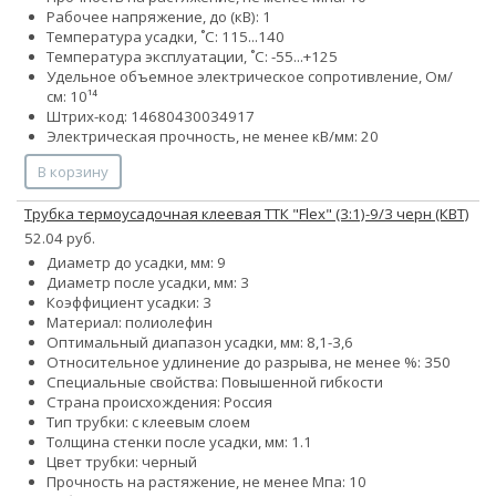
Рабочее напряжение, до (кВ): 1
Температура усадки, ˚С: 115...140
Температура эксплуатации, ˚С: -55...+125
Удельное объемное электрическое сопротивление, Ом/
см: 10¹⁴
Штрих-код: 14680430034917
Электрическая прочность, не менее кВ/мм: 20
В корзину
Трубка термоусадочная клеевая ТТК "Flex" (3:1)-9/3 черн (КВТ)
52.04 руб.
Диаметр до усадки, мм: 9
Диаметр после усадки, мм: 3
Коэффициент усадки: 3
Материал: полиолефин
Оптимальный диапазон усадки, мм: 8,1-3,6
Относительное удлинение до разрыва, не менее %: 350
Специальные свойства: Повышенной гибкости
Страна происхождения: Россия
Тип трубки: с клеевым слоем
Толщина стенки после усадки, мм: 1.1
Цвет трубки: черный
Прочность на растяжение, не менее Мпа: 10