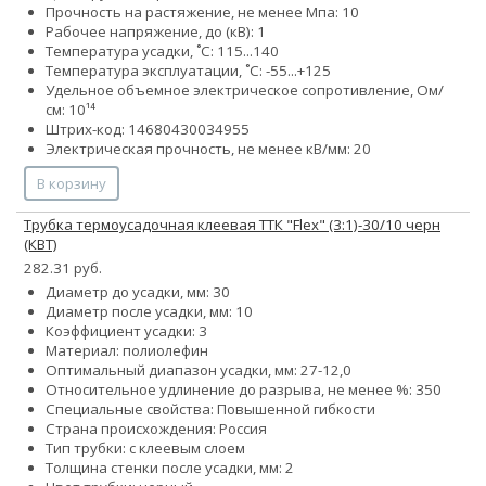
Прочность на растяжение, не менее Мпа: 10
Рабочее напряжение, до (кВ): 1
Температура усадки, ˚С: 115...140
Температура эксплуатации, ˚С: -55...+125
Удельное объемное электрическое сопротивление, Ом/
см: 10¹⁴
Штрих-код: 14680430034955
Электрическая прочность, не менее кВ/мм: 20
В корзину
Трубка термоусадочная клеевая ТТК "Flex" (3:1)-30/10 черн
(КВТ)
282.31 руб.
Диаметр до усадки, мм: 30
Диаметр после усадки, мм: 10
Коэффициент усадки: 3
Материал: полиолефин
Оптимальный диапазон усадки, мм: 27-12,0
Относительное удлинение до разрыва, не менее %: 350
Специальные свойства: Повышенной гибкости
Страна происхождения: Россия
Тип трубки: с клеевым слоем
Толщина стенки после усадки, мм: 2