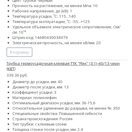
Цвет трубки: черный
Прочность на растяжение, не менее Мпа: 10
Рабочее напряжение, до (кВ): 1
Температура усадки, ˚С: 115...140
Температура эксплуатации, ˚С: -55...+125
Удельное объемное электрическое сопротивление, Ом/
см: 10¹⁴
Штрих-код: 14680430034979
Электрическая прочность, не менее кВ/мм: 20
В корзину
Трубка термоусадочная клеевая ТТК "Flex" (3:1)-40/13 черн
(КВТ)
339.30 руб.
Диаметр до усадки, мм: 40
Диаметр после усадки, мм: 13
Коэффициент усадки: 3
Материал: полиолефин
Оптимальный диапазон усадки, мм: 36-15,6
Относительное удлинение до разрыва, не менее %: 350
Специальные свойства: Повышенной гибкости
Страна происхождения: Россия
Тип трубки: с клеевым слоем
Толщина стенки после усадки, мм: 2.4