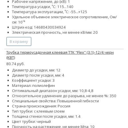
Рабочее напряжение, до (кВ): 1
Температура усадки, ˚С: 115...140
Температура эксплуатации, ˚С: -55...+125
Удельное объемное электрическое сопротивление, Ом/
см: 10¹⁴
Штрих-код: 14680430034924
Электрическая прочность, не менее кВ/мм: 20
В корзину
Трубка термоусадочная клеевая ТТК "Flex" (3:1)-12/4 черн
(КВТ)
80.74 руб.
Диаметр до усадки, мм: 12
Диаметр после усадки, мм: 4
Коэффициент усадки: 3
Материал: полиолефин
Оптимальный диапазон усадки, мм: 10,8-4,8
Относительное удлинение до разрыва, не менее %: 350
Специальные свойства: Повышенной гибкости
Страна происхождения: Россия
Тип трубки: с клеевым слоем
Толщина стенки после усадки, мм: 1.4
Цвет трубки: черный
Прочность на растяжение, не менее Мпа: 10