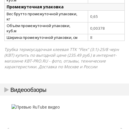
Промежуточная упаковка
Вес брутто промежуточной упаковки,
0,65
кг
Объём промежуточной упаковки,
0,00378
куб.м
Ширина промежуточной упаковки, см
8
Трубка термоусадочная клеевая ТТК "Flex" (3:1)-25/8 черн
(КВТ) купить по выгодной цене (235.49 руб.) в интернет-
магазине КВТ-PRO.RU - фото, отзывы, технические
характеристики. Доставка по Москве и России
Видеообзоры