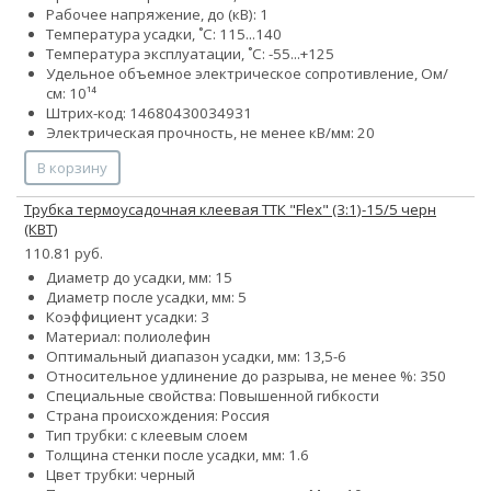
Рабочее напряжение, до (кВ): 1
Температура усадки, ˚С: 115...140
Температура эксплуатации, ˚С: -55...+125
Удельное объемное электрическое сопротивление, Ом/
см: 10¹⁴
Штрих-код: 14680430034931
Электрическая прочность, не менее кВ/мм: 20
В корзину
Трубка термоусадочная клеевая ТТК "Flex" (3:1)-15/5 черн
(КВТ)
110.81 руб.
Диаметр до усадки, мм: 15
Диаметр после усадки, мм: 5
Коэффициент усадки: 3
Материал: полиолефин
Оптимальный диапазон усадки, мм: 13,5-6
Относительное удлинение до разрыва, не менее %: 350
Специальные свойства: Повышенной гибкости
Страна происхождения: Россия
Тип трубки: с клеевым слоем
Толщина стенки после усадки, мм: 1.6
Цвет трубки: черный