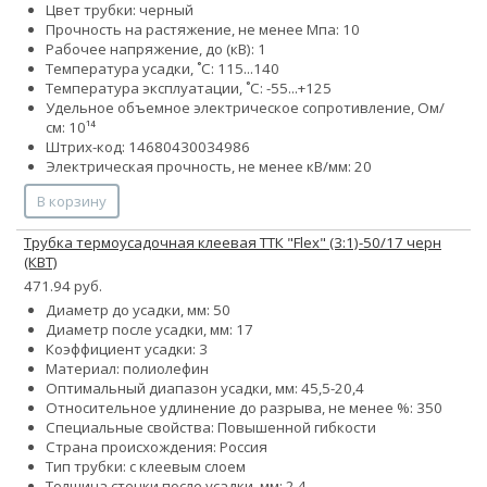
Цвет трубки: черный
Прочность на растяжение, не менее Мпа: 10
Рабочее напряжение, до (кВ): 1
Температура усадки, ˚С: 115...140
Температура эксплуатации, ˚С: -55...+125
Удельное объемное электрическое сопротивление, Ом/
см: 10¹⁴
Штрих-код: 14680430034986
Электрическая прочность, не менее кВ/мм: 20
В корзину
Трубка термоусадочная клеевая ТТК "Flex" (3:1)-50/17 черн
(КВТ)
471.94 руб.
Диаметр до усадки, мм: 50
Диаметр после усадки, мм: 17
Коэффициент усадки: 3
Материал: полиолефин
Оптимальный диапазон усадки, мм: 45,5-20,4
Относительное удлинение до разрыва, не менее %: 350
Специальные свойства: Повышенной гибкости
Страна происхождения: Россия
Тип трубки: с клеевым слоем
Толщина стенки после усадки, мм: 2.4