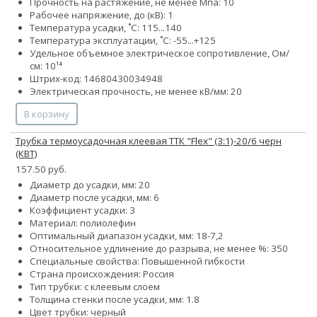
Прочность на растяжение, не менее Мпа: 10
Рабочее напряжение, до (кВ): 1
Температура усадки, ˚С: 115...140
Температура эксплуатации, ˚С: -55...+125
Удельное объемное электрическое сопротивление, Ом/
см: 10¹⁴
Штрих-код: 14680430034948
Электрическая прочность, не менее кВ/мм: 20
В корзину
Трубка термоусадочная клеевая ТТК "Flex" (3:1)-20/6 черн
(КВТ)
157.50 руб.
Диаметр до усадки, мм: 20
Диаметр после усадки, мм: 6
Коэффициент усадки: 3
Материал: полиолефин
Оптимальный диапазон усадки, мм: 18-7,2
Относительное удлинение до разрыва, не менее %: 350
Специальные свойства: Повышенной гибкости
Страна происхождения: Россия
Тип трубки: с клеевым слоем
Толщина стенки после усадки, мм: 1.8
Цвет трубки: черный