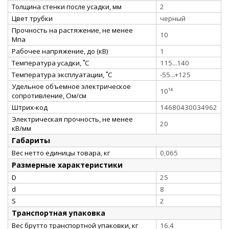
Толщина стенки после усадки, мм
2
Цвет трубки
черный
Прочность на растяжение, не менее
10
Мпа
Рабочее напряжение, до (кВ)
1
Температура усадки, ˚С
115...140
Температура эксплуатации, ˚С
-55...+125
Удельное объемное электрическое
10¹⁴
сопротивление, Ом/см
Штрих-код
14680430034962
Электрическая прочность, не менее
20
кВ/мм
Габариты
Вес нетто единицы товара, кг
0,065
Размерные характеристики
D
25
d
8
S
2
Транспортная упаковка
Вес брутто транспортной упаковки, кг
16.4