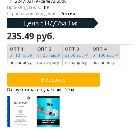
ТУ:
2247-021-97284872-2006
Производитель:
КВТ
Страна происхождения:
Россия
Цена с НДС/за 1м:
235.49 руб.
ОПТ 1
ОПТ 2
ОПТ 3
ОПТ 4
от 10 тыс. ₽
от 25 тыс. ₽
от 50 тыс. ₽
от 100 тыс. ₽
по запросу
по запросу
по запросу
по запросу
Отгрузка кратно упаковке: 10 м.