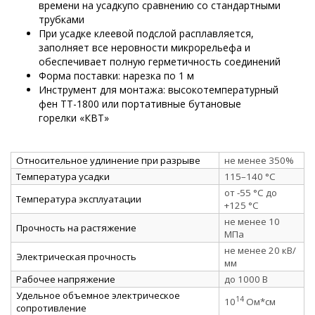
времени на усадкупо сравнению со стандартными
трубками
При усадке клеевой подслой расплавляется,
заполняет все неровности микрорельефа и
обеспечивает полную герметичность соединений
Форма поставки: нарезка по 1 м
Инструмент для монтажа: высокотемпературный
фен ТТ-1800 или портативные бутановые
горелки «КВТ»
Относительное удлинение при разрыве
не менее 350%
Температура усадки
115–140 °C
от -55 °C до
Температура эксплуатации
+125 °C
не менее 10
Прочность на растяжение
МПа
не менее 20 кВ/
Электрическая прочность
мм
Рабочее напряжение
до 1000 В
Удельное объемное электрическое
14
10
Ом*см
сопротивление