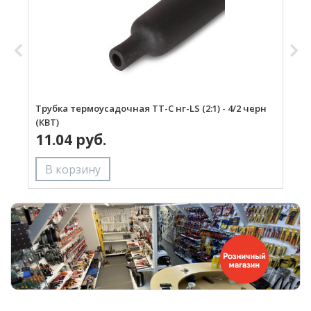
Трубка термоусадочная ТТ-С нг-LS (2:1) - 4/2 черн
М
(КВТ)
11.04 руб.