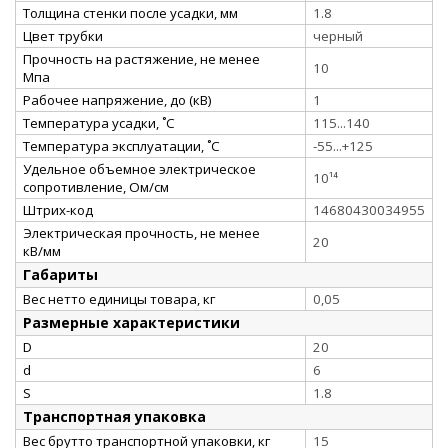
Толщина стенки после усадки, мм
1.8
Цвет трубки
черный
Прочность на растяжение, не менее
10
Мпа
Рабочее напряжение, до (кВ)
1
Температура усадки, ˚С
115...140
Температура эксплуатации, ˚С
-55...+125
Удельное объемное электрическое
10¹⁴
сопротивление, Ом/см
Штрих-код
14680430034955
Электрическая прочность, не менее
20
кВ/мм
Габариты
Вес нетто единицы товара, кг
0,05
Размерные характеристики
D
20
d
6
S
1.8
Транспортная упаковка
Вес брутто транспортной упаковки, кг
15