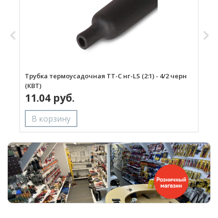
Трубка термоусадочная ТТ-С нг-LS (2:1) - 4/2 черн
М
(КВТ)
11.04 руб.