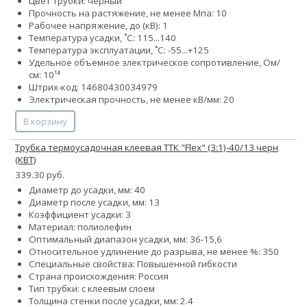
Цвет трубки: черный
Прочность на растяжение, не менее Мпа: 10
Рабочее напряжение, до (кВ): 1
Температура усадки, ˚С: 115...140
Температура эксплуатации, ˚С: -55...+125
Удельное объемное электрическое сопротивление, Ом/
см: 10¹⁴
Штрих-код: 14680430034979
Электрическая прочность, не менее кВ/мм: 20
В корзину
Трубка термоусадочная клеевая ТТК "Flex" (3:1)-40/13 черн
(КВТ)
339.30 руб.
Диаметр до усадки, мм: 40
Диаметр после усадки, мм: 13
Коэффициент усадки: 3
Материал: полиолефин
Оптимальный диапазон усадки, мм: 36-15,6
Относительное удлинение до разрыва, не менее %: 350
Специальные свойства: Повышенной гибкости
Страна происхождения: Россия
Тип трубки: с клеевым слоем
Толщина стенки после усадки, мм: 2.4