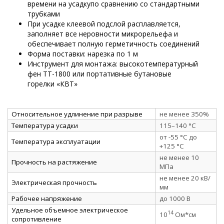
времени на усадкупо сравнению со стандартными
трубками
При усадке клеевой подслой расплавляется,
заполняет все неровности микрорельефа и
обеспечивает полную герметичность соединений
Форма поставки: нарезка по 1 м
Инструмент для монтажа: высокотемпературный
фен ТТ-1800 или портативные бутановые
горелки «КВТ»
Относительное удлинение при разрыве
не менее 350%
Температура усадки
115–140 °C
от -55 °C до
Температура эксплуатации
+125 °C
не менее 10
Прочность на растяжение
МПа
не менее 20 кВ/
Электрическая прочность
мм
Рабочее напряжение
до 1000 В
Удельное объемное электрическое
14
10
Ом*см
сопротивление