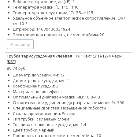
Рабочее напряжение, до (кВ): 1
Температура усадки, ˚С: 115...140
Температура эксплуатации, ˚С: -55...+125
Удельное объемное электрическое сопротивление, Ом/
см: 10¹⁴
Штрих-код: 14680430034924
Электрическая прочность, не менее кВ/мм: 20
В корзину
Трубка термоусадочная клеевая ТТК "Flex" (3:1)-12/4 черн
(КВТ)
80.74 руб.
Диаметр до усадки, мм: 12
Диаметр после усадки, мм: 4
Коэффициент усадки: 3
Материал: полиолефин
Оптимальный диапазон усадки, мм: 10,8-4,8
Относительное удлинение до разрыва, не менее %: 350
Специальные свойства: Повышенной гибкости
Страна происхождения: Россия
Тип трубки: с клеевым слоем
Толщина стенки после усадки, мм: 1.4
Цвет трубки: черный
Прочность на растяжение, не менее Мпа: 10