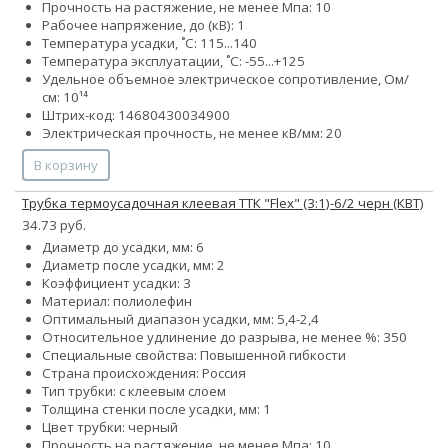
Прочность на растяжение, не менее Мпа: 10
Рабочее напряжение, до (кВ): 1
Температура усадки, ˚С: 115...140
Температура эксплуатации, ˚С: -55...+125
Удельное объемное электрическое сопротивление, Ом/
см: 10¹⁴
Штрих-код: 14680430034900
Электрическая прочность, не менее кВ/мм: 20
В корзину
Трубка термоусадочная клеевая ТТК "Flex" (3:1)-6/2 черн (КВТ)
34.73 руб.
Диаметр до усадки, мм: 6
Диаметр после усадки, мм: 2
Коэффициент усадки: 3
Материал: полиолефин
Оптимальный диапазон усадки, мм: 5,4-2,4
Относительное удлинение до разрыва, не менее %: 350
Специальные свойства: Повышенной гибкости
Страна происхождения: Россия
Тип трубки: с клеевым слоем
Толщина стенки после усадки, мм: 1
Цвет трубки: черный
Прочность на растяжение, не менее Мпа: 10