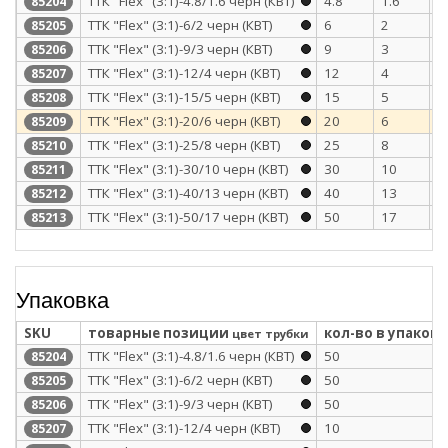
ТТК "Flex" (3:1)-4.8/1.6 черн (КВТ)
4.8
1.6
1
85204
ТТК "Flex" (3:1)-6/2 черн (КВТ)
6
2
1
85205
ТТК "Flex" (3:1)-9/3 черн (КВТ)
9
3
1
85206
ТТК "Flex" (3:1)-12/4 черн (КВТ)
12
4
1
85207
ТТК "Flex" (3:1)-15/5 черн (КВТ)
15
5
1
85208
ТТК "Flex" (3:1)-20/6 черн (КВТ)
20
6
1
85209
ТТК "Flex" (3:1)-25/8 черн (КВТ)
25
8
2
85210
ТТК "Flex" (3:1)-30/10 черн (КВТ)
30
10
2
85211
ТТК "Flex" (3:1)-40/13 черн (КВТ)
40
13
2
85212
ТТК "Flex" (3:1)-50/17 черн (КВТ)
50
17
2
85213
Упаковка
SKU
товарные позиции
кол-во в упаковк
цвет трубки
ТТК "Flex" (3:1)-4.8/1.6 черн (КВТ)
50
85204
ТТК "Flex" (3:1)-6/2 черн (КВТ)
50
85205
ТТК "Flex" (3:1)-9/3 черн (КВТ)
50
85206
ТТК "Flex" (3:1)-12/4 черн (КВТ)
10
85207