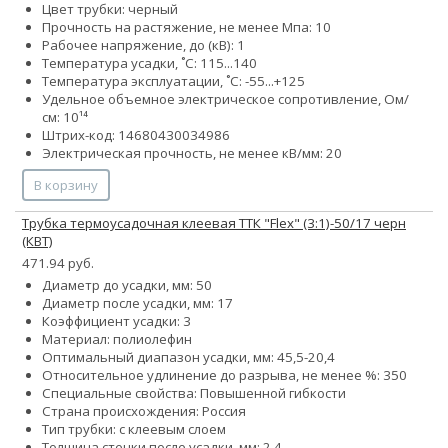
Цвет трубки: черный
Прочность на растяжение, не менее Мпа: 10
Рабочее напряжение, до (кВ): 1
Температура усадки, ˚С: 115...140
Температура эксплуатации, ˚С: -55...+125
Удельное объемное электрическое сопротивление, Ом/
см: 10¹⁴
Штрих-код: 14680430034986
Электрическая прочность, не менее кВ/мм: 20
В корзину
Трубка термоусадочная клеевая ТТК "Flex" (3:1)-50/17 черн
(КВТ)
471.94 руб.
Диаметр до усадки, мм: 50
Диаметр после усадки, мм: 17
Коэффициент усадки: 3
Материал: полиолефин
Оптимальный диапазон усадки, мм: 45,5-20,4
Относительное удлинение до разрыва, не менее %: 350
Специальные свойства: Повышенной гибкости
Страна происхождения: Россия
Тип трубки: с клеевым слоем
Толщина стенки после усадки, мм: 2.4