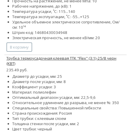
Прочность на растяжение, не менее Мпа: 10
Рабочее напряжение, до (кВ): 1
Температура усадки, ˚С: 115...140
Температура эксплуатации, ˚С: -55...+125
Удельное объемное электрическое сопротивление, Ом/
см: 10¹⁴
Штрих-код: 14680430034948
Электрическая прочность, не менее кВ/мм: 20
В корзину
Трубка термоусадочная клеевая ТТК "Flex" (3:1)-25/8 черн
(КВТ)
235.49 руб.
Диаметр до усадки, мм: 25
Диаметр после усадки, мм: 8
Коэффициент усадки: 3
Материал: полиолефин
Оптимальный диапазон усадки, мм: 22,5-9,6
Относительное удлинение до разрыва, не менее %: 350
Специальные свойства: Повышенной гибкости
Страна происхождения: Россия
Тип трубки: с клеевым слоем
Толщина стенки после усадки, мм: 2
Цвет трубки: черный