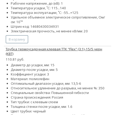
Рабочее напряжение, до (кВ): 1
Температура усадки, ˚С: 115...140
Температура эксплуатации, ˚С: -55...+125
Удельное объемное электрическое сопротивление, Ом/
см: 10¹⁴
Штрих-код: 14680430034931
Электрическая прочность, не менее кВ/мм: 20
В корзину
Трубка термоусадочная клеевая ТТК "Flex" (3:1)-15/5 черн
(КВТ)
110.81 руб.
Диаметр до усадки, мм: 15
Диаметр после усадки, мм: 5
Коэффициент усадки: 3
Материал: полиолефин
Оптимальный диапазон усадки, мм: 13,5-6
Относительное удлинение до разрыва, не менее %: 350
Специальные свойства: Повышенной гибкости
Страна происхождения: Россия
Тип трубки: с клеевым слоем
Толщина стенки после усадки, мм: 1.6
Цвет трубки: черный