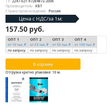
ТУ:
2247-021-97284872-2006
Производитель:
КВТ
Страна происхождения:
Россия
Цена с НДС/за 1м:
157.50 руб.
ОПТ 1
ОПТ 2
ОПТ 3
ОПТ 4
от 10 тыс. ₽
от 25 тыс. ₽
от 50 тыс. ₽
от 100 тыс. ₽
по запросу
по запросу
по запросу
по запросу
Отгрузка кратно упаковке: 10 м.