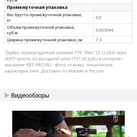
Промежуточная упаковка
Вес брутто промежуточной упаковки,
0,5
кг
Объём промежуточной упаковки,
0,003066
куб.м
Ширина промежуточной упаковки, см
7,3
Трубка термоусадочная клеевая ТТК "Flex" (3:1)-20/6 черн
(КВТ) купить по выгодной цене (157.50 руб.) в интернет-
магазине КВТ-PRO.RU - фото, отзывы, технические
характеристики. Доставка по Москве и России
Видеообзоры