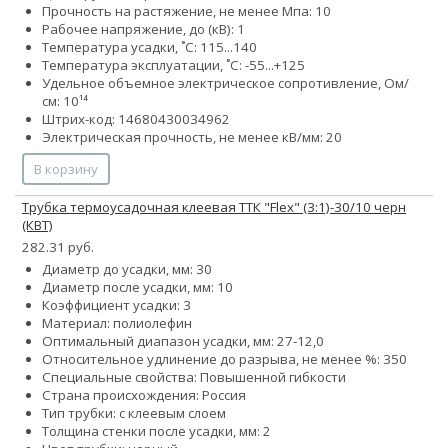
Прочность на растяжение, не менее Мпа: 10
Рабочее напряжение, до (кВ): 1
Температура усадки, ˚С: 115...140
Температура эксплуатации, ˚С: -55...+125
Удельное объемное электрическое сопротивление, Ом/
см: 10¹⁴
Штрих-код: 14680430034962
Электрическая прочность, не менее кВ/мм: 20
В корзину
Трубка термоусадочная клеевая ТТК "Flex" (3:1)-30/10 черн
(КВТ)
282.31 руб.
Диаметр до усадки, мм: 30
Диаметр после усадки, мм: 10
Коэффициент усадки: 3
Материал: полиолефин
Оптимальный диапазон усадки, мм: 27-12,0
Относительное удлинение до разрыва, не менее %: 350
Специальные свойства: Повышенной гибкости
Страна происхождения: Россия
Тип трубки: с клеевым слоем
Толщина стенки после усадки, мм: 2