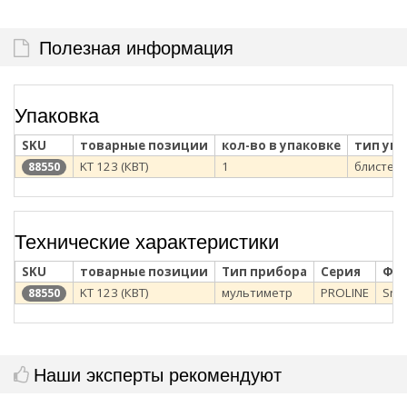
Полезная информация
Упаковка
SKU
товарные позиции
кол-во в упаковке
тип уп
KT 123 (КВТ)
1
блистер
88550
Технические характеристики
SKU
товарные позиции
Тип прибора
Серия
Фу
KT 123 (КВТ)
мультиметр
PROLINE
Sma
88550
Наши эксперты рекомендуют