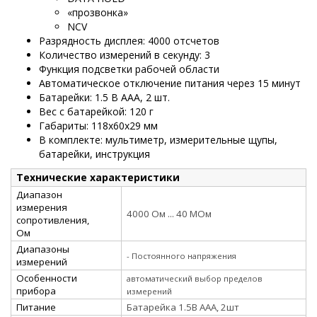
«прозвонка»
NCV
Разрядность дисплея: 4000 отсчетов
Количество измерений в секунду: 3
Функция подсветки рабочей области
Автоматическое отключение питания через 15 минут
Батарейки: 1.5 В ААА, 2 шт.
Вес с батарейкой: 120 г
Габариты: 118х60х29 мм
В комплекте: мультиметр, измерительные щупы,
батарейки, инструкция
Технические характеристики
Диапазон
измерения
4000 Ом ... 40 МОм
сопротивления,
Ом
Диапазоны
- Постоянного напряжения
измерений
Особенности
автоматический выбор пределов
прибора
измерений
Питание
Батарейка 1.5В ААА, 2шт