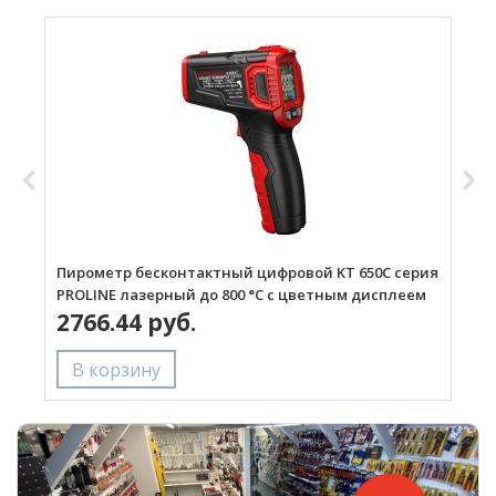
Пирометр бесконтактный цифровой KT 650C серия
П
PROLINE лазерный до 800 °C с цветным дисплеем
P
2766.44 руб.