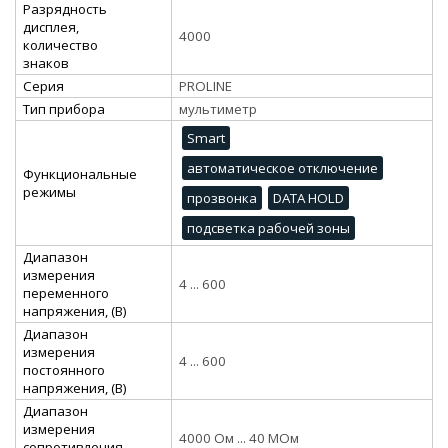
Разрядность
дисплея,
4000
количество
знаков
Серия
PROLINE
Тип прибора
мультиметр
Smart
автоматическое отключение
Функциональные
режимы
прозвонка
DATA HOLD
подсветка рабочей зоны
Диапазон
измерения
4 ... 600
переменного
напряжения, (В)
Диапазон
измерения
4 ... 600
постоянного
напряжения, (В)
Диапазон
измерения
4000 Ом ... 40 МОм
сопротивления