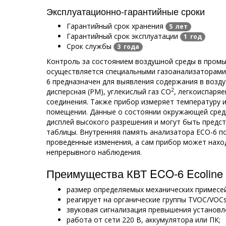
Эксплуатационно-гарантийные сроки
Гарантийный срок хранения
5 лет
Гарантийный срок эксплуатации
1 год
Срок службы
3 года
Контроль за состоянием воздушной среды в промы
осуществляется специальными газоанализаторами
6 предназначен для выявления содержания в возду
2
дисперсная (РМ), углекислый газ СО
, легкоиспаря
соединения. Также прибор измеряет температуру и
помещении. Данные о состоянии окружающей сред
дисплей высокого разрешения и могут быть предст
таблицы. Внутренняя память анализатора ECO-6 п
проведенные изменения, а сам прибор может нахо
непрерывного наблюдения.
Преимущества КВТ ECO-6 Ecoline 
размер определяемых механических примесей 
реагирует на органические группы TVOC/VOCs
звуковая сигнализация превышения установл
работа от сети 220 В, аккумулятора или ПК;