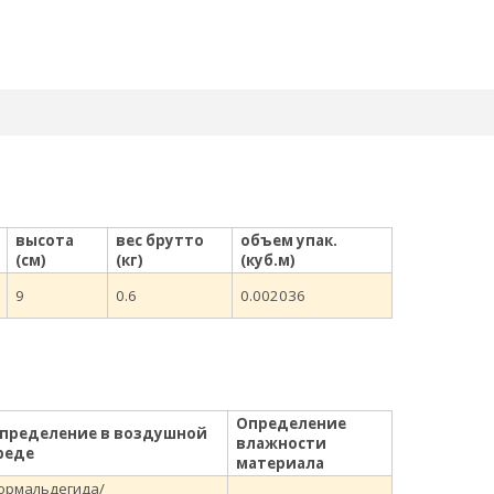
высота
вес брутто
объем упак.
(см)
(кг)
(куб.м)
9
0.6
0.002036
Определение
пределение в воздушной
влажности
реде
материала
ормальдегида/