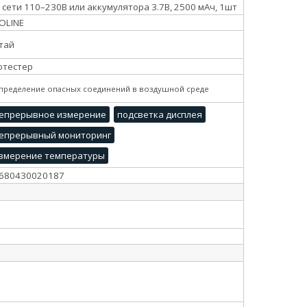
 сети 110–230В или аккумулятора 3.7В, 2500 мАч, 1шт
OLINE
тай
отестер
Определение опасных соединений в воздушной среде
епрерывное измерение
подсветка дисплея
епрерывный мониторинг
змерение температуры
680430020187
6
5