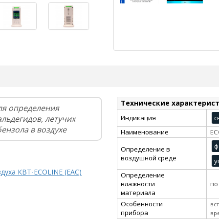
Технические характерис
ля определения
льдегидов, летучих
Индикация
с
бензола в воздухе
Наименование
EC
ф
Определение в
воздушной среде
у
духа КВТ-ECOLINE (EAC)
Определение
влажности
по
материала
Особенности
вс
прибора
вр