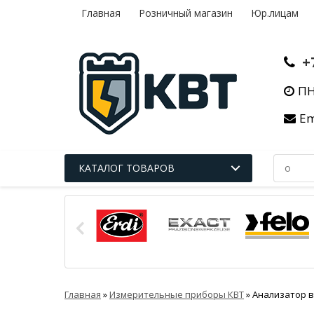
Главная
Розничный магазин
Юр.лицам
+
ПН
Em
КАТАЛОГ ТОВАРОВ
Главная
»
Измерительные приборы КВТ
»
Анализатор в