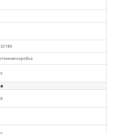
032186
ртонная коробка
.5
ка
58
.5