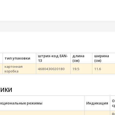
штрих-код EAN-
длина
ширина
тип упаковки
13
(см)
(см)
картонная
4680430020180
19.5
11.6
коробка
тики
О
кциональные режимы
Индикация
с
ф