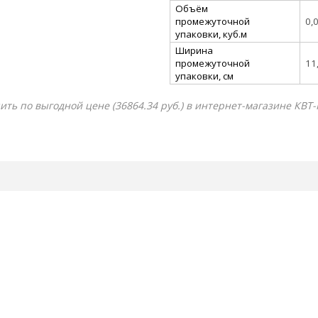
Объём
промежуточной
0,
упаковки, куб.м
Ширина
промежуточной
11
упаковки, см
ить по выгодной цене (36864.34 руб.) в интернет-магазине КВТ-