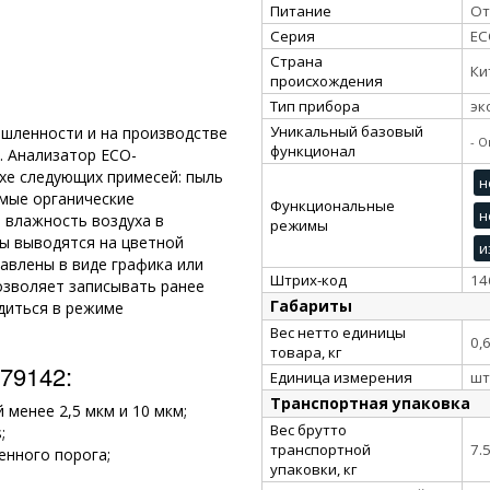
Питание
От
Серия
EC
Страна
Ки
происхождения
Тип прибора
эк
Уникальный базовый
шленности и на производстве
- 
функционал
. Анализатор ECO-
хе следующих примесей: пыль
н
емые органические
Функциональные
н
 влажность воздуха в
режимы
ы выводятся на цветной
и
авлены в виде графика или
Штрих-код
14
озволяет записывать ранее
Габариты
диться в режиме
Вес нетто единицы
0,
товара, кг
79142:
Единица измерения
шт
Транспортная упаковка
менее 2,5 мкм и 10 мкм;
Вес брутто
;
транспортной
7.
енного порога;
упаковки, кг