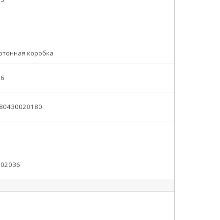
ртонная коробка
.6
80430020180
6
002036
6