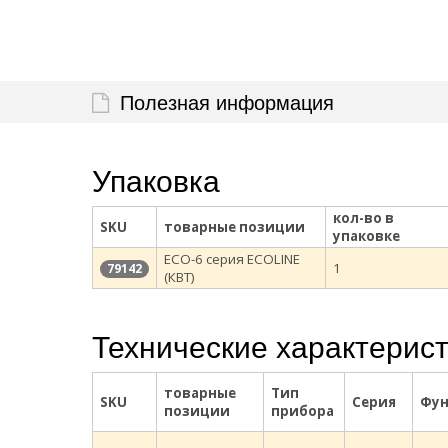
Полезная информация
Упаковка
кол-во в
SKU
товарные позиции
упаковке
ECO-6 серия ECOLINE
1
79142
(КВТ)
Технические характерис
товарные
Тип
SKU
Серия
Фун
позиции
прибора