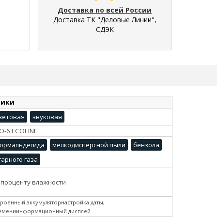
Доставка по всей России
Доставка ТК "Деловые Линии",
СДЭК
тики
ветовая
звуковая
O-6 ECOLINE
ормальдегида
мелкодисперсной пыли
бензола
гарного газа
 проценту влажности
троенный аккумуляторнастройка даты,
емениинформационный дисплей