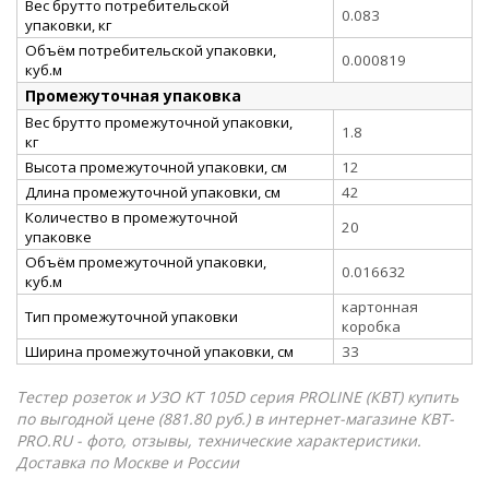
Вес брутто потребительской
0.083
упаковки, кг
Объём потребительской упаковки,
0.000819
куб.м
Промежуточная упаковка
Вес брутто промежуточной упаковки,
1.8
кг
Высота промежуточной упаковки, см
12
Длина промежуточной упаковки, см
42
Количество в промежуточной
20
упаковке
Объём промежуточной упаковки,
0.016632
куб.м
картонная
Тип промежуточной упаковки
коробка
Ширина промежуточной упаковки, см
33
Тестер розеток и УЗО KT 105D серия PROLINE (КВТ) купить
по выгодной цене (881.80 руб.) в интернет-магазине КВТ-
PRO.RU - фото, отзывы, технические характеристики.
Доставка по Москве и России