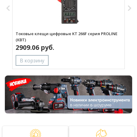
Токовые клещи цифровые KT 266F серия PROLINE
М
(КВТ)
(
2909.06 руб.