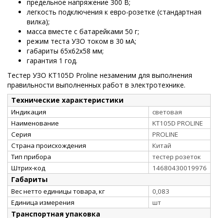
предельное напряжение 300 В;
легкость подключения к евро-розетке (стандартная
вилка);
масса вместе с батарейками 50 г;
режим теста УЗО током в 30 мА;
габариты 65х62х58 мм;
гарантия 1 год.
Тестер УЗО КТ105D Proline незаменим для выполнения
правильности выполненных работ в электротехнике.
Технические характеристики
Индикация
световая
Наименование
KT105D PROLINE
Серия
PROLINE
Страна происхождения
Китай
Тип прибора
тестер розеток
Штрих-код
14680430019976
Габариты
Вес нетто единицы товара, кг
0,083
Единица измерения
шт
Транспортная упаковка