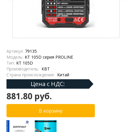
Артикул:
79135
Модель:
KT 105D серия PROLINE
Тип:
KT 105D
Производитель:
КВТ
Страна происхождения:
Китай
Цена с НДС:
881.80 руб.