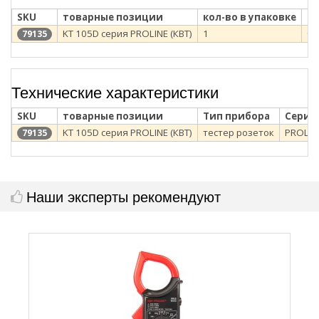
SKU
товарные позиции
кол-во в упаковке
ти
KT 105D серия PROLINE (КВТ)
1
бл
79135
Технические характеристики
SKU
товарные позиции
Тип прибора
Серия
KT 105D серия PROLINE (КВТ)
тестер розеток
PROLIN
79135
Наши эксперты рекомендуют