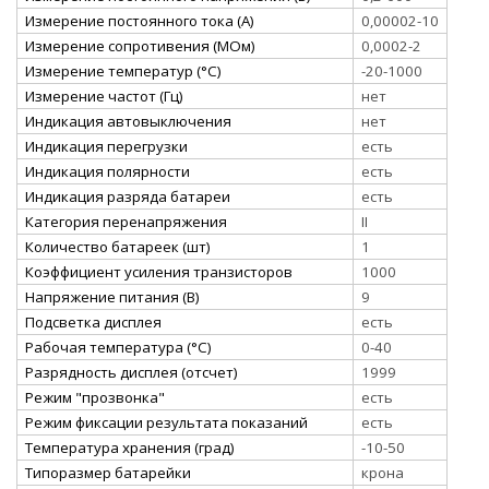
Измерение постоянного тока (А)
0,00002-10
Измерение сопротивения (МОм)
0,0002-2
Измерение температур (°C)
-20-1000
Измерение частот (Гц)
нет
Индикация автовыключения
нет
Индикация перегрузки
есть
Индикация полярности
есть
Индикация разряда батареи
есть
Категория перенапряжения
II
Количество батареек (шт)
1
Коэффициент усиления транзисторов
1000
Напряжение питания (В)
9
Подсветка дисплея
есть
Рабочая температура (°C)
0-40
Разрядность дисплея (отсчет)
1999
Режим "прозвонка"
есть
Режим фиксации результата показаний
есть
Температура хранения (град)
-10-50
Типоразмер батарейки
крона