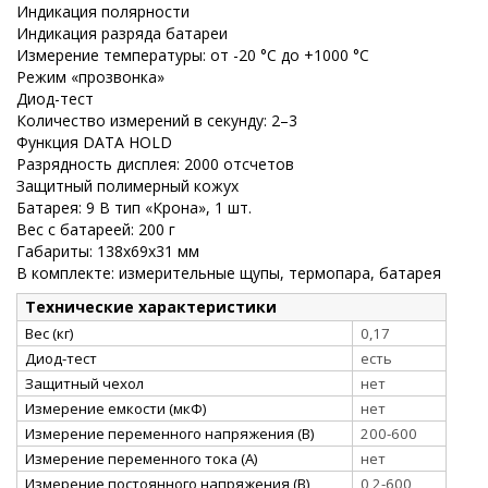
Индикация полярности
Индикация разряда батареи
Измерение температуры: от -20 °C до +1000 °C
Режим «прозвонка»
Диод-тест
Количество измерений в секунду: 2–3
Функция DATA HOLD
Разрядность дисплея: 2000 отсчетов
Защитный полимерный кожух
Батарея: 9 В тип «Крона», 1 шт.
Вес с батареей: 200 г
Габариты: 138х69х31 мм
В комплекте: измерительные щупы, термопара, батарея
Технические характеристики
Вес (кг)
0,17
Диод-тест
есть
Защитный чехол
нет
Измерение емкости (мкФ)
нет
Измерение переменного напряжения (В)
200-600
Измерение переменного тока (А)
нет
Измерение постоянного напряжения (В)
0,2-600