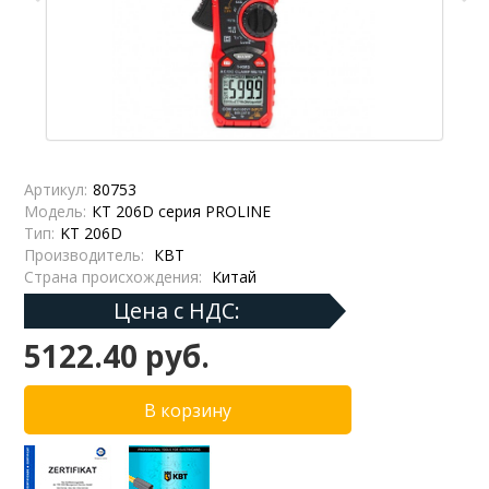
Артикул:
80753
Модель:
КТ 206D серия PROLINE
Тип:
KT 206D
Производитель:
КВТ
Страна происхождения:
Китай
Цена с НДС:
5122.40 руб.