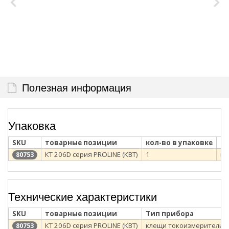
Полезная информация
Упаковка
SKU
товарные позиции
кол-во в упаковке
ти
КТ 206D серия PROLINE (КВТ)
1
ка
80753
Технические характеристики
SKU
товарные позиции
Тип прибора
КТ 206D серия PROLINE (КВТ)
клещи токоизмерительн
80753