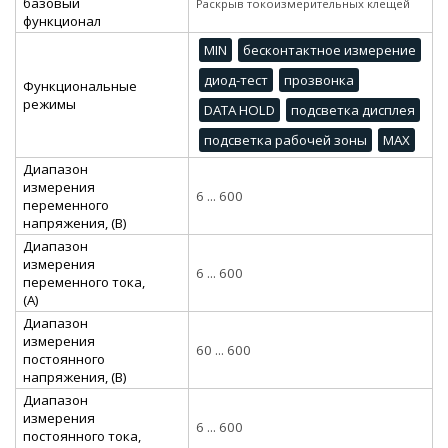
базовый
Раскрыв токоизмерительных клещей
функционал
MIN
бесконтактное измерение
диод-тест
прозвонка
Функциональные
режимы
DATA HOLD
подсветка дисплея
подсветка рабочей зоны
MAX
Диапазон
измерения
6 ... 600
переменного
напряжения, (В)
Диапазон
измерения
6 ... 600
переменного тока,
(А)
Диапазон
измерения
60 ... 600
постоянного
напряжения, (В)
Диапазон
измерения
6 ... 600
постоянного тока,