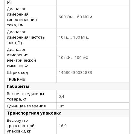
(А)
Диапазон
измерения
600 Ом ... 60 МОм
сопротивления
тока, Ом
Диапазон
измерения частоты
10 Гц ... 100 МГц
тока, Гц
Диапазон
измерения
10 нФ ... 100 мФ
электрической
емкости, Ф
Штрих-код
14680430032883
TRUE RMS
Габариты
Вес нетто единицы
0,4
товара, кг
Единица измерения
шт
Транспортная упаковка
Вес брутто
транспортной
16.9
упаковки, кг