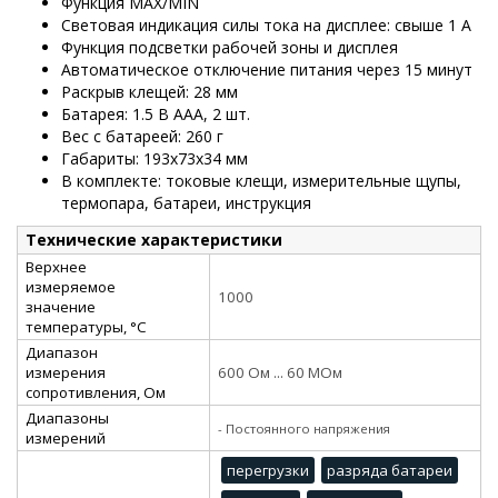
Функция MAX/MIN
Световая индикация силы тока на дисплее: свыше 1 А
Функция подсветки рабочей зоны и дисплея
Автоматическое отключение питания через 15 минут
Раскрыв клещей: 28 мм
Батарея: 1.5 В ААА, 2 шт.
Вес с батареей: 260 г
Габариты: 193х73х34 мм
В комплекте: токовые клещи, измерительные щупы,
термопара, батареи, инструкция
Технические характеристики
Верхнее
измеряемое
1000
значение
температуры, °С
Диапазон
измерения
600 Ом ... 60 МОм
сопротивления, Ом
Диапазоны
- Постоянного напряжения
измерений
перегрузки
разряда батареи