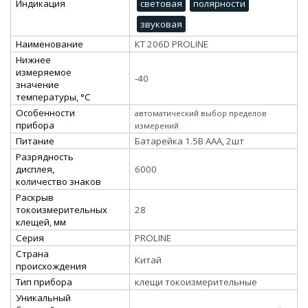
Индикация
световая
полярности
звуковая
Наименование
КТ 206D PROLINE
Нижнее
измеряемое
-40
значение
температуры, °С
Особенности
автоматический выбор пределов
прибора
измерений
Питание
Батарейка 1.5В ААА, 2шт
Разрядность
дисплея,
6000
количество знаков
Раскрыв
токоизмерительных
28
клещей, мм
Серия
PROLINE
Страна
Китай
происхождения
Тип прибора
клещи токоизмерительные
Уникальный