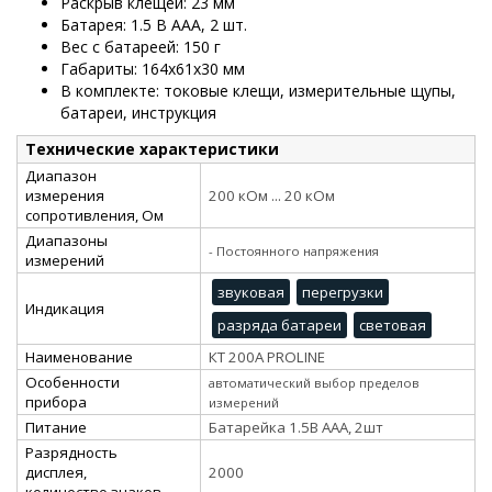
Раскрыв клещей: 23 мм
Батарея: 1.5 В ААА, 2 шт.
Вес с батареей: 150 г
Габариты: 164х61х30 мм
В комплекте: токовые клещи, измерительные щупы,
батареи, инструкция
Технические характеристики
Диапазон
измерения
200 кОм ... 20 кОм
сопротивления, Ом
Диапазоны
- Постоянного напряжения
измерений
звуковая
перегрузки
Индикация
разряда батареи
световая
Наименование
КТ 200А PROLINE
Особенности
автоматический выбор пределов
прибора
измерений
Питание
Батарейка 1.5В ААА, 2шт
Разрядность
дисплея,
2000
количество знаков