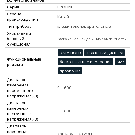
Серия
PROLINE
Страна
Китай
происхождения
Тип прибора
клещи токоизмерительные
Уникальный
базовый
Раскрыв клещей до 25 ммКомпактность
функционал
DATA HOLD
подсветка дисплея
Функциональные
бесконтактное измерение
MAX
режимы
прозвонка
Диапазон
измерения
0 ... 600
переменного
напряжения, (В)
Диапазон
измерения
0 ... 600
постоянного
напряжения, (В)
Диапазон
измерения
200 кОм ... 20 кОм