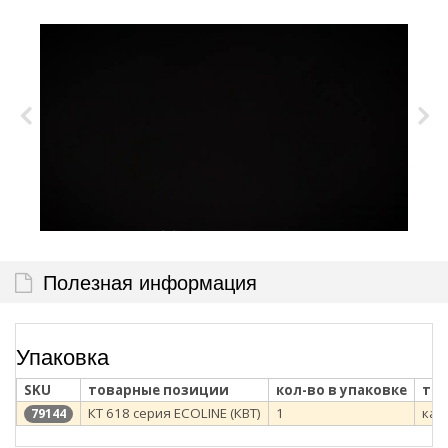
Полезная информация
Упаковка
SKU
товарные позиции
кол-во в упаковке
тип
КТ 618 серия ECOLINE (КВТ)
1
кар
79144