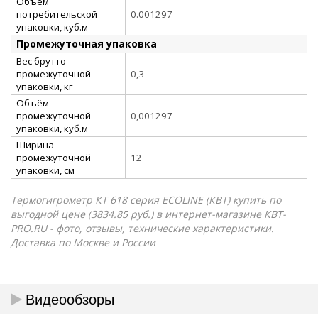
Объём
потребительской
0.001297
упаковки, куб.м
Промежуточная упаковка
Вес брутто
промежуточной
0,3
упаковки, кг
Объём
промежуточной
0,001297
упаковки, куб.м
Ширина
промежуточной
12
упаковки, см
Термогигрометр КТ 618 серия ECOLINE (КВТ) купить по
выгодной цене (3834.85 руб.) в интернет-магазине КВТ-
PRO.RU - фото, отзывы, технические характеристики.
Доставка по Москве и России
Видеообзоры