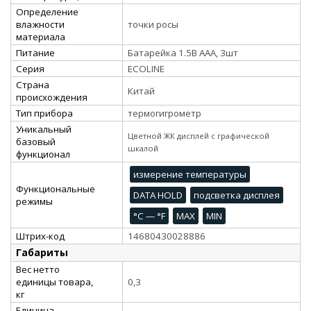
Определение
влажности
точки росы
материала
Питание
Батарейка 1.5В ААА, 3шт
Серия
ECOLINE
Страна
Китай
происхождения
Тип прибора
термогигрометр
Уникальный
Цветной ЖК дисплей с графической
базовый
шкалой
функционал
измерение температуры
Функциональные
DATA HOLD
подсветка дисплея
режимы
°C — °F
MAX
MIN
Штрих-код
14680430028886
Габариты
Вес нетто
единицы товара,
0,3
кг
Единица