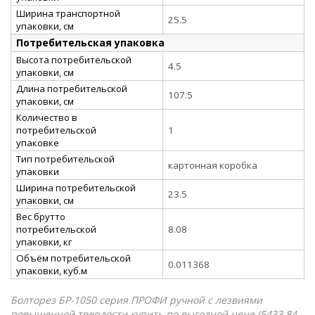
Ширина транспортной
25.5
упаковки, см
Потребительская упаковка
Высота потребительской
4.5
упаковки, см
Длина потребительской
107.5
упаковки, см
Количество в
потребительской
1
упаковке
Тип потребительской
картонная коробка
упаковки
Ширина потребительской
23.5
упаковки, см
Вес брутто
потребительской
8.08
упаковки, кг
Объём потребительской
0.011368
упаковки, куб.м
Болторез БР-1050 серия ПРОФИ ручной с лезвиями
повышенной твердости купить по выгодной цене (5433.84