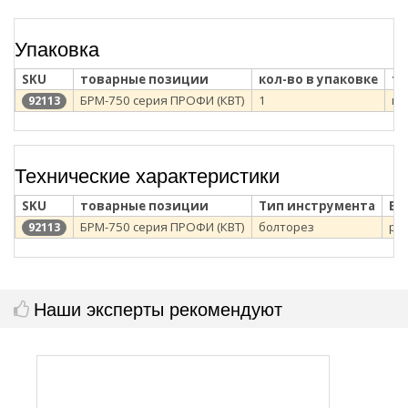
Упаковка
SKU
товарные позиции
кол-во в упаковке
ти
БРМ-750 серия ПРОФИ (КВТ)
1
ка
92113
Технические характеристики
SKU
товарные позиции
Тип инструмента
Ви
БРМ-750 серия ПРОФИ (КВТ)
болторез
ру
92113
Наши эксперты рекомендуют