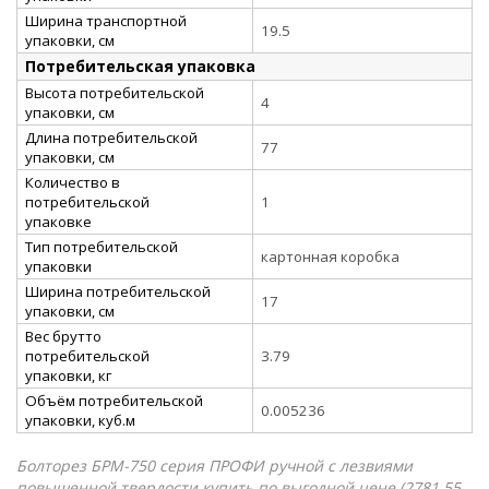
Ширина транспортной
19.5
упаковки, см
Потребительская упаковка
Высота потребительской
4
упаковки, см
Длина потребительской
77
упаковки, см
Количество в
потребительской
1
упаковке
Тип потребительской
картонная коробка
упаковки
Ширина потребительской
17
упаковки, см
Вес брутто
потребительской
3.79
упаковки, кг
Объём потребительской
0.005236
упаковки, куб.м
Болторез БРМ-750 серия ПРОФИ ручной с лезвиями
повышенной твердости купить по выгодной цене (2781.55