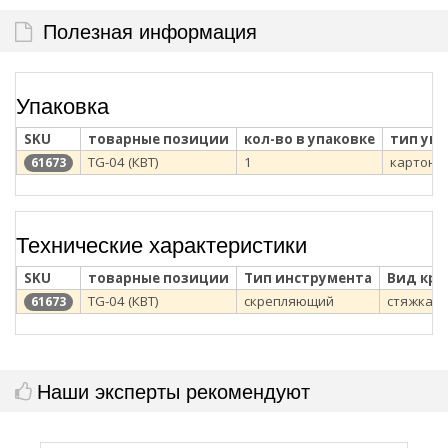
Полезная информация
Упаковка
SKU
товарные позиции
кол-во в упаковке
тип уп
TG-04 (КВТ)
1
картонн
61673
Технические характеристики
SKU
товарные позиции
Тип инструмента
Вид кре
TG-04 (КВТ)
скрепляющий
стяжка
61673
Наши эксперты рекомендуют