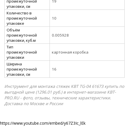
промежуточной
19
упаковки, см
Количество в
промежуточной
10
упаковке
Объём
промежуточной
0.005928
упаковки, куб.м
Тип
промежуточной
картонная коробка
упаковки
Ширина
промежуточной
16
упаковки, см
Инструмент для монтажа стяжек КВТ TG-04 61673 купить по
выгодной цене (1296.01 руб.) в интернет-магазине КВТ-
PRO.RU - фото, отзывы, технические характеристики.
Доставка по Москве и России
https://www.youtube.com/embed/y67Z3Ic_lEk