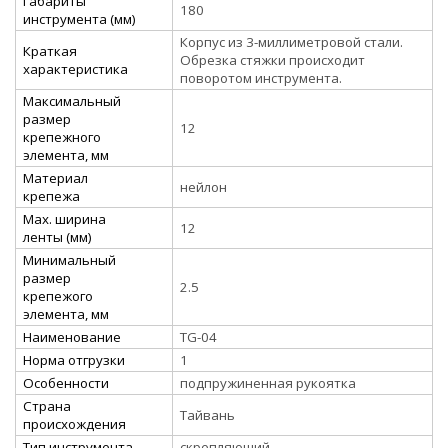
Габариты
180
инструмента (мм)
Корпус из 3-миллиметровой стали.
Краткая
Обрезка стяжки происходит
характеристика
поворотом инструмента.
Максимальный
размер
12
крепежного
элемента, мм
Материал
нейлон
крепежа
Мах. ширина
12
ленты (мм)
Минимальный
размер
2.5
крепежого
элемента, мм
Наименование
TG-04
Норма отгрузки
1
Особенности
подпружиненная рукоятка
Страна
Тайвань
происхождения
Тип инструмента
скрепляющий