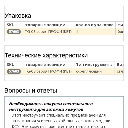
Упаковка
SKU
товарные позиции
кол-во в упаковке
тип 
TG-03 серия ПРОФИ (КВТ)
1
блис
57603
Технические характеристики
SKU
товарные позиции
Тип инструмента
Вид 
TG-03 серия ПРОФИ (КВТ)
скрепляющий
стяжк
57603
Вопросы и ответы
Необходимость покупки специального
инструмента для затяжки хомутов
Этот инструмент специально предназначен для
затягивания усиленных кабельных стяжек модели
КСУ. Эти хомуты шире, жестче стандартных, и с