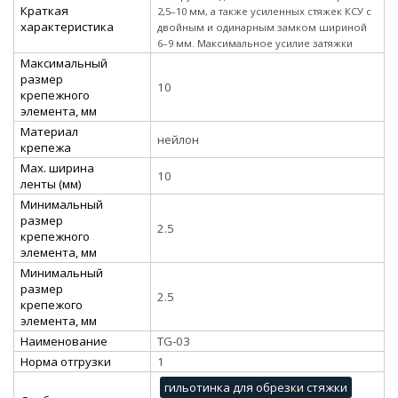
Краткая
2,5–10 мм, а также усиленных стяжек КСУ с
характеристика
двойным и одинарным замком шириной
6–9 мм. Максимальное усилие затяжки
Максимальный
размер
10
крепежного
элемента, мм
Материал
нейлон
крепежа
Мах. ширина
10
ленты (мм)
Минимальный
размер
2.5
крепежного
элемента, мм
Минимальный
размер
2.5
крепежого
элемента, мм
Наименование
TG-03
Норма отгрузки
1
гильотинка для обрезки стяжки