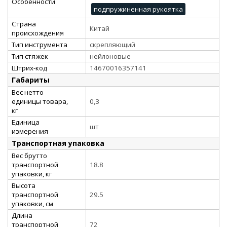
Особенности
подпружиненная рукоятка
Страна
Китай
происхождения
Тип инструмента
скрепляющий
Тип стяжек
нейлоновые
Штрих-код
14670016357141
Габариты
Вес нетто
единицы товара,
0,3
кг
Единица
шт
измерения
Транспортная упаковка
Вес брутто
транспортной
18.8
упаковки, кг
Высота
транспортной
29.5
упаковки, см
Длина
транспортной
72