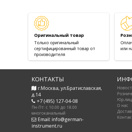
Оригинальный товар
Розн
Только оригинальный
Опла
сертифицированный товар от
или н
производителя
КОНТАКТЫ
ИНФ
г.Москва, ул.Братиславская,
Новост
Рознич
д.14
Юр.лиц
+7 (495) 127-04-08
О нас
Пн-Пт: c 10.00 до 18.00
Достав
многоканальный
Контак
Email:
info@german-
instrument.ru