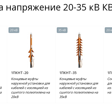
а напряжение 20-35 кВ К
20 кВ
35 кВ
20 
1ПКНТ-20
1ПКНТ-35
1П
Концевые муфты
Концевые муфты
Со
наружной установки для
наружной установки для
дл
й
кабелей с изоляцией из
кабелей с изоляцией из
из
а
сшитого полиэтилена на
сшитого полиэтилена на
на
20кВ
35кВ