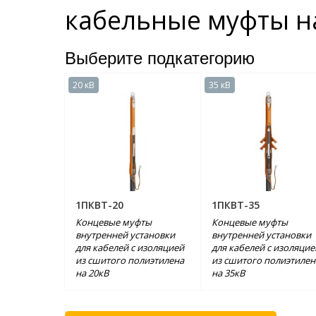
кабельные муфты н
Выберите подкатегорию
20 кВ
35 кВ
1ПКВТ-20
1ПКВТ-35
Концевые муфты
Концевые муфты
внутренней установки
внутренней установки
для кабелей с изоляцией
для кабелей с изоляцие
из сшитого полиэтилена
из сшитого полиэтилен
на 20кВ
на 35кВ