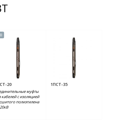
ВТ
кВ
СТ-20
1ПСТ-35
единительные муфты
я кабелей с изоляцией
 сшитого полиэтилена
 20кВ