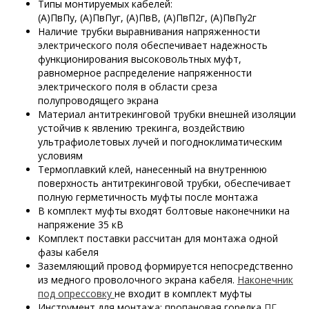
Типы монтируемых кабелей:
(А)ПвПу, (А)ПвПуг, (А)ПвВ, (А)ПвП2г, (А)ПвПу2г
Наличие трубки выравнивания напряженности
электрического поля обеспечивает надежность
функционирования высоковольтных муфт,
равномерное распределение напряженности
электрического поля в области среза
полупроводящего экрана
Материал антитрекинговой трубки внешней изоляции
устойчив к явлению трекинга, воздействию
ультрафиолетовых лучей и погодноклиматическим
условиям
Термоплавкий клей, нанесенный на внутреннюю
поверхность антитрекинговой трубки, обеспечивает
полную герметичность муфты после монтажа
В комплект муфты входят болтовые наконечники на
напряжение 35 кВ
Комплект поставки рассчитан для монтажа одной
фазы кабеля
Заземляющий провод формируется непосредственно
из
медного проволочного
экрана кабеля.
Наконечник
под опрессовку
не входит в комплект муфты
Инструмент для монтажа: пропановая горелка
ПГ