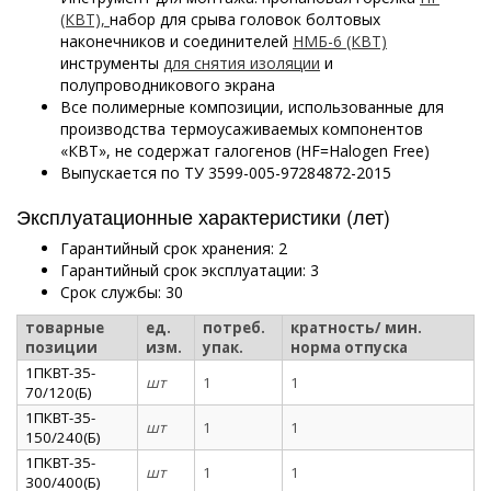
(КВТ),
набор для срыва головок болтовых
наконечников и соединителей
НМБ-6 (КВТ)
инструменты
для снятия изоляции
и
полупроводникового экрана
Все полимерные композиции, использованные для
производства термоусаживаемых компонентов
«КВТ», не содержат галогенов (HF=Halogen Free)
Выпускается по ТУ 3599-005-97284872-2015
Эксплуатационные характеристики (лет)
Гарантийный срок хранения: 2
Гарантийный срок эксплуатации: 3
Срок службы: 30
товарные
ед.
потреб.
кратность/ мин.
позиции
изм.
упак.
норма отпуска
1ПКВТ-35-
шт
1
1
70/120(Б)
1ПКВТ-35-
шт
1
1
150/240(Б)
1ПКВТ-35-
шт
1
1
300/400(Б)