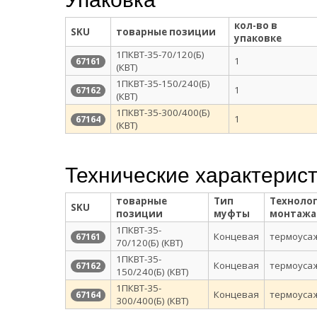
кол-во в
SKU
товарные позиции
упаковке
1ПКВТ-35-70/120(Б)
1
67161
(КВТ)
1ПКВТ-35-150/240(Б)
1
67162
(КВТ)
1ПКВТ-35-300/400(Б)
1
67164
(КВТ)
Технические характерис
товарные
Тип
Техноло
SKU
позиции
муфты
монтажа
1ПКВТ-35-
Концевая
термоуса
67161
70/120(Б) (КВТ)
1ПКВТ-35-
Концевая
термоуса
67162
150/240(Б) (КВТ)
1ПКВТ-35-
Концевая
термоуса
67164
300/400(Б) (КВТ)