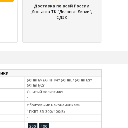
Доставка по всей России
Доставка ТК "Деловые Линии",
СДЭК
тики
(А)ПвПу/ (А)ПвПуг/ (А)ПвВ/ (А)ПвП2г/
(А)ПвПу2г
Сшитый полиэтилен
1
с болтовыми наконечниками
1ПКВТ-35-300/400(Б)
1
300
400