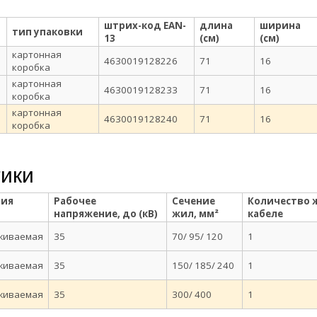
штрих-код EAN-
длина
ширина
тип упаковки
13
(см)
(см)
картонная
4630019128226
71
16
коробка
картонная
4630019128233
71
16
коробка
картонная
4630019128240
71
16
коробка
тики
гия
Рабочее
Сечение
Количество 
напряжение, до (кВ)
жил, мм²
кабеле
живаемая
35
70/ 95/ 120
1
живаемая
35
150/ 185/ 240
1
живаемая
35
300/ 400
1