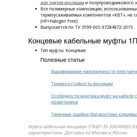
для снятия изоляции
и полупроводникового э
Все полимерные композиции, использованны
термоусаживаемых компонентов «КВТ», не с
(HF=Halogen Free)
Выпускается по ТУ 3599-005-97284872-2015
Концевые кабельные муфты 1П
Тип муфты: Концевая
Полезные статьи
Выравнивание напряженности электрич
Трекингостойкость изоляции
Особенности монтажа муфт на кабели с
полиэтилена
Типичные ошибки при монтаже концевы
Муфта кабельная концевая 1ПКВТ-35-300/400(Б) (КВ
характеристики. Доставка по Москве и России