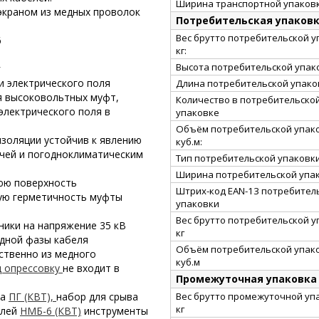
Ширина транспортной упаковк
 экраном из медных проволок
Потребительская упаков
Вес брутто потребительской у
6
кг:
Высота потребительской упако
г
и электрического поля
Длина потребительской упаков
я высоковольтных муфт,
Количество в потребительско
электрического поля в
упаковке
Объём потребительской упако
золяции устойчив к явлению
куб.м:
учей и погодноклиматическим
Тип потребительской упаковк
Ширина потребительской упак
нюю поверхность
Штрих-код EAN-13 потребител
ную герметичность муфты
упаковки
Вес брутто потребительской у
ики на напряжение 35 кВ
кг
одной фазы кабеля
Объём потребительской упако
ственно из
медного
куб.м
д опрессовку
не входит в
Промежуточная упаковка
Вес брутто промежуточной уп
ка
ПГ (КВТ),
набор для срыва
кг
елей
НМБ-6 (КВТ)
инструменты