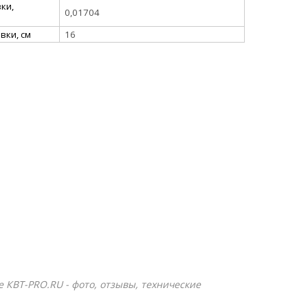
ки,
0,01704
вки, см
16
е КВТ-PRO.RU - фото, отзывы, технические