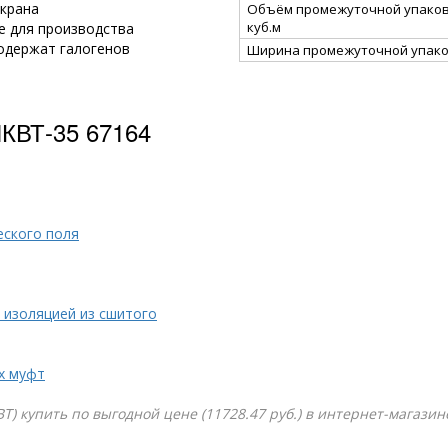
крана
Объём промежуточной упаков
куб.м
е для производства
одержат галогенов
Ширина промежуточной упако
КВТ-35 67164
еского поля
 изоляцией из сшитого
х муфт
Т) купить по выгодной цене (11728.47 руб.) в интернет-магазин