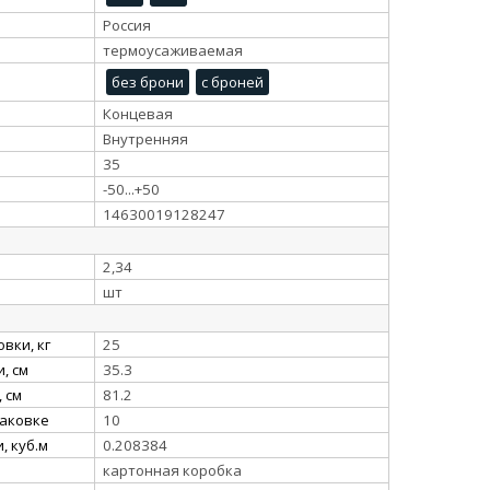
Россия
термоусаживаемая
без брони
с броней
Концевая
Внутренняя
35
-50...+50
14630019128247
2,34
шт
вки, кг
25
, см
35.3
 см
81.2
паковке
10
, куб.м
0.208384
картонная коробка