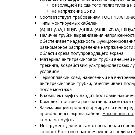
с изоляцией из сшитого полиэтилена и
на напряжение 35 кВ
Соответствует требованиям ГОСТ 13781.0-8
Типы монтируемых кабелей:
(А)ПвПу, (А)ПвПуг, (А)ПвВ, (А)ПвП2г, (А)ПвПу2
Наличие трубки выравнивания напряженност
обеспечивает надежность функционировани
равномерное распределение напряженности 
области среза полупроводящего экрана
Материал антитрекинговой трубки внешней и
трекинга, воздействию ультрафиолетовых л
условиям
Термоплавкий клей, нанесенный на внутрен
антитрекинговой трубки, обеспечивает пол
после монтажа
В комплект муфты входят болтовые наконечн
Комплект поставки рассчитан для монтажа 
Заземляющий провод формируется непосред
проволочного
экрана кабеля.
Наконечник по
комплект муфты
Инструмент для монтажа: пропановая горел
головок болтовых наконечников и соединит