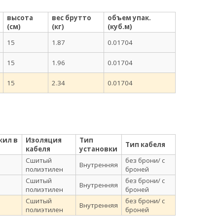
высота
вес брутто
объем упак.
(см)
(кг)
(куб.м)
15
1.87
0.01704
15
1.96
0.01704
15
2.34
0.01704
жил в
Изоляция
Тип
Тип кабеля
кабеля
установки
Сшитый
без брони/ с
Внутренняя
полиэтилен
броней
Сшитый
без брони/ с
Внутренняя
полиэтилен
броней
Сшитый
без брони/ с
Внутренняя
полиэтилен
броней