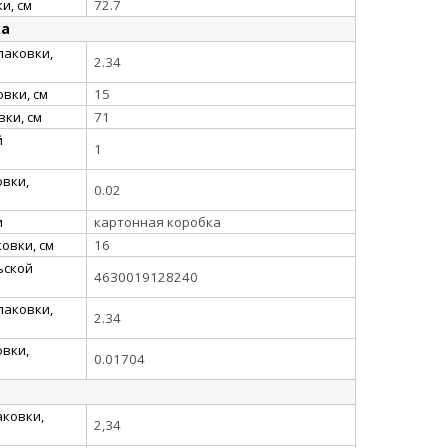
и, см
72.7
ка
паковки,
2.34
вки, см
15
ки, см
71
й
1
вки,
0.02
и
картонная коробка
овки, см
16
ьской
4630019128240
паковки,
2.34
вки,
0.01704
аковки,
2,34