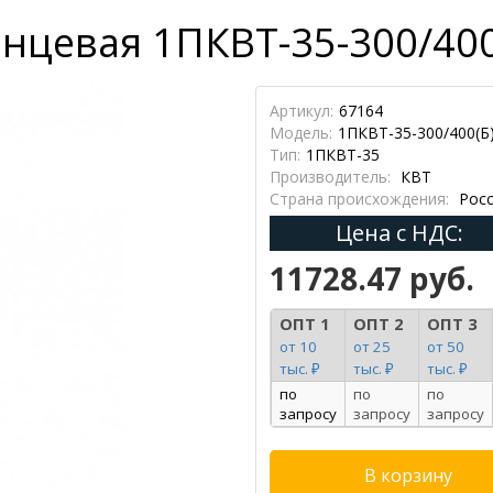
нцевая 1ПКВТ-35-300/400(
Артикул:
67164
Модель:
1ПКВТ-35-300/400(Б
Тип:
1ПКВТ-35
Производитель:
КВТ
Страна происхождения:
Росс
Цена с НДС:
11728.47 руб.
ОПТ 1
ОПТ 2
ОПТ 3
от 10
от 25
от 50
тыс. ₽
тыс. ₽
тыс. ₽
по
по
по
запросу
запросу
запросу