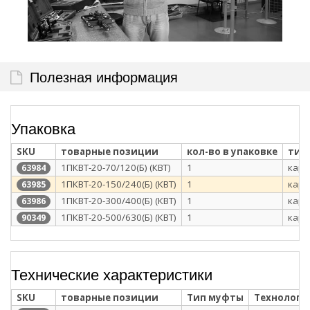
Полезная информация
Упаковка
SKU
товарные позиции
кол-во в упаковке
тип
1ПКВТ-20-70/120(Б) (КВТ)
1
карт
63984
1ПКВТ-20-150/240(Б) (КВТ)
1
карт
63985
1ПКВТ-20-300/400(Б) (КВТ)
1
карт
63986
1ПКВТ-20-500/630(Б) (КВТ)
1
карт
90349
Технические характеристики
SKU
товарные позиции
Тип муфты
Технологи