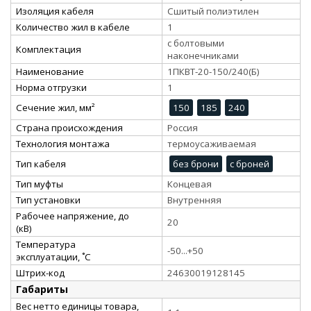
Изоляция кабеля
Сшитый полиэтилен
Количество жил в кабеле
1
с болтовыми
Комплектация
наконечниками
Наименование
1ПКВТ-20-150/240(Б)
Норма отгрузки
1
Сечение жил, мм²
150
185
240
Страна происхождения
Россия
Технология монтажа
термоусаживаемая
Тип кабеля
без брони
с броней
Тип муфты
Концевая
Тип установки
Внутренняя
Рабочее напряжение, до
20
(кВ)
Температура
-50...+50
эксплуатации, ˚С
Штрих-код
24630019128145
Габариты
Вес нетто единицы товара,