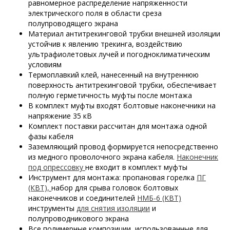
равномерное распределение напряженности
электрического поля в области среза
полупроводящего экрана
Материал антитрекинговой трубки внешней изоляции
устойчив к явлению трекинга, воздействию
ультрафиолетовых лучей и погодноклиматическим
условиям
Термоплавкий клей, нанесенный на внутреннюю
поверхность антитрекинговой трубки, обеспечивает
полную герметичность муфты после монтажа
В комплект муфты входят болтовые наконечники на
напряжение 35 кВ
Комплект поставки рассчитан для монтажа одной
фазы кабеля
Заземляющий провод формируется непосредственно
из
медного проволочного
экрана кабеля.
Наконечник
под опрессовку
не входит в комплект муфты
Инструмент для монтажа: пропановая горелка
ПГ
(КВТ),
набор для срыва головок болтовых
наконечников и соединителей
НМБ-6 (КВТ)
инструменты
для снятия изоляции
и
полупроводникового экрана
Все полимерные композиции, использованные для