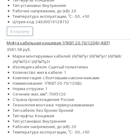
Тип установки: Внутренняя
Рабочее напряжение, до (кВ): 20
Температура эксплуатации, ˚С: -50...+50
Штрих-код: 24630019128152
В корзину
Муфта кабельная концевая 1ПКВТ-20-70/120(Б) (КВТ)
3581.58 руб.
Марки монтируемых кабелей: (А)ПвПу/ (А)ПвПуг/ (А)ПвВ/
(А)ПвП2г/ (А)ПвПу2г
Изоляция кабеля: Сшитый полиэтилен
Количество жил в кабеле: 1
Комплектация: с болтовыми наконечниками
Наименование: 1ПКВТ-20-70/120(Б)
Норма отгрузки: 1
Сечение жил, мм²:
70
95
120
Страна происхождения: Россия
Технология монтажа: термоусаживаемая
Тип кабеля:
без брони
с броней
Тип муфты: Концевая
Тип установки: Внутренняя
Рабочее напряжение, до (кВ): 20
Температура эксплуатации, ˚С: -50...+50