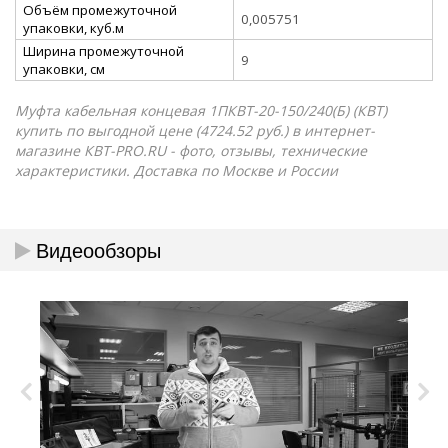
Объём промежуточной
0,005751
упаковки, куб.м
Ширина промежуточной
9
упаковки, см
Муфта кабельная концевая 1ПКВТ-20-150/240(Б) (КВТ)
купить по выгодной цене (4724.52 руб.) в интернет-
магазине КВТ-PRO.RU - фото, отзывы, технические
характеристики. Доставка по Москве и России
Видеообзоры