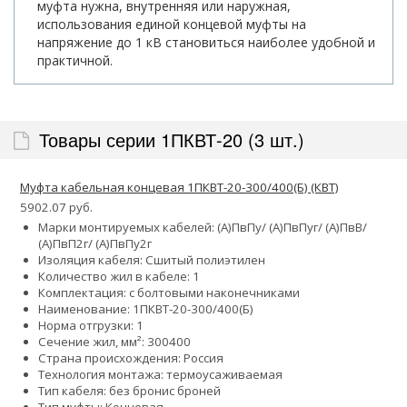
муфта нужна, внутренняя или наружная,
использования единой концевой муфты на
напряжение до 1 кВ становиться наиболее удобной и
практичной.
Товары серии 1ПКВТ-20 (3 шт.)
Муфта кабельная концевая 1ПКВТ-20-300/400(Б) (КВТ)
5902.07 руб.
Марки монтируемых кабелей: (А)ПвПу/ (А)ПвПуг/ (А)ПвВ/
(А)ПвП2г/ (А)ПвПу2г
Изоляция кабеля: Сшитый полиэтилен
Количество жил в кабеле: 1
Комплектация: с болтовыми наконечниками
Наименование: 1ПКВТ-20-300/400(Б)
Норма отгрузки: 1
Сечение жил, мм²:
300
400
Страна происхождения: Россия
Технология монтажа: термоусаживаемая
Тип кабеля:
без брони
с броней
Тип муфты: Концевая