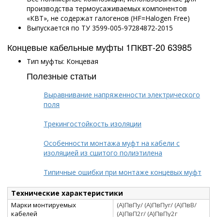
производства термоусаживаемых компонентов
«КВТ», не содержат галогенов (HF=Halogen Free)
Выпускается по ТУ 3599-005-97284872-2015
Концевые кабельные муфты 1ПКВТ-20 63985
Тип муфты: Концевая
Полезные статьи
Выравнивание напряженности электрического
поля
Трекингостойкость изоляции
Особенности монтажа муфт на кабели с
изоляцией из сшитого полиэтилена
Типичные ошибки при монтаже концевых муфт
Технические характеристики
Марки монтируемых
(А)ПвПу/ (А)ПвПуг/ (А)ПвВ/
кабелей
(А)ПвП2г/ (А)ПвПу2г