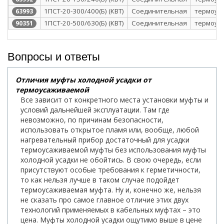
1ПСТ-20-300/400(Б) (КВТ)
Соединительная
термоус
63993
1ПСТ-20-500/630(Б) (КВТ)
Соединительная
термоус
90351
Вопросы и ответы
Отличия муфты холодной усадки от
термоусаживаемой
Все зависит от конкретного места установки муфты и
условий дальнейшей эксплуатации. Там где
невозможно, по причинам безопасности,
использовать открытое пламя или, вообще, любой
нагревательный прибор достаточный для усадки
термоусаживаемой муфты без использования муфты
холодной усадки не обойтись. В свою очередь, если
присутствуют особые требования к герметичности,
то как нельзя лучше в таком случае подойдет
термоусаживаемая муфта. Ну и, конечно же, нельзя
не сказать про самое главное отличие этих двух
технологий применяемых в кабельных муфтах – это
цена. Муфты холодной усадки ощутимо выше в цене