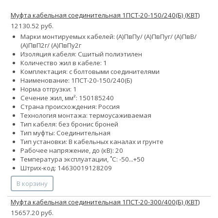
Муфта кабельная соединительная 1ПСТ-20-150/240(Б) (КВТ)
12130.52 руб.
Марки монтируемых кабелей: (А)ПвПу/ (А)ПвПуг/ (А)ПвВ/
(А)ПвП2г/ (А)ПвПу2г
Изоляция кабеля: Сшитый полиэтилен
Количество жил в кабеле: 1
Комплектация: с болтовыми соединителями
Наименование: 1ПСТ-20-150/240(Б)
Норма отгрузки: 1
Сечение жил, мм²:
150
185
240
Страна происхождения: Россия
Технология монтажа: термоусаживаемая
Тип кабеля:
без брони
с броней
Тип муфты: Соединительная
Тип установки: В кабельных каналах и грунте
Рабочее напряжение, до (кВ): 20
Температура эксплуатации, ˚С: -50...+50
Штрих-код: 14630019128209
В корзину
Муфта кабельная соединительная 1ПСТ-20-300/400(Б) (КВТ)
15657.20 руб.