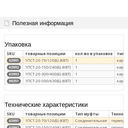
Полезная информация
Упаковка
SKU
товарные позиции
кол-во в упаковке
тип 
1ПСТ-20-70/120(Б) (КВТ)
1
карто
63991
1ПСТ-20-150/240(Б) (КВТ)
1
карто
63992
1ПСТ-20-300/400(Б) (КВТ)
1
карто
63993
1ПСТ-20-500/630(Б) (КВТ)
1
карто
90351
Технические характеристики
SKU
товарные позиции
Тип муфты
Технол
1ПСТ-20-70/120(Б) (КВТ)
Соединительная
термоус
63991
1ПСТ-20-150/240(Б) (КВТ)
Соединительная
термоус
63992