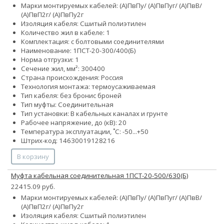
Марки монтируемых кабелей: (А)ПвПу/ (А)ПвПуг/ (А)ПвВ/
(А)ПвП2г/ (А)ПвПу2г
Изоляция кабеля: Сшитый полиэтилен
Количество жил в кабеле: 1
Комплектация: с болтовыми соединителями
Наименование: 1ПСТ-20-300/400(Б)
Норма отгрузки: 1
Сечение жил, мм²:
300
400
Страна происхождения: Россия
Технология монтажа: термоусаживаемая
Тип кабеля:
без брони
с броней
Тип муфты: Соединительная
Тип установки: В кабельных каналах и грунте
Рабочее напряжение, до (кВ): 20
Температура эксплуатации, ˚С: -50...+50
Штрих-код: 14630019128216
В корзину
Муфта кабельная соединительная 1ПСТ-20-500/630(Б)
22415.09 руб.
Марки монтируемых кабелей: (А)ПвПу/ (А)ПвПуг/ (А)ПвВ/
(А)ПвП2г/ (А)ПвПу2г
Изоляция кабеля: Сшитый полиэтилен