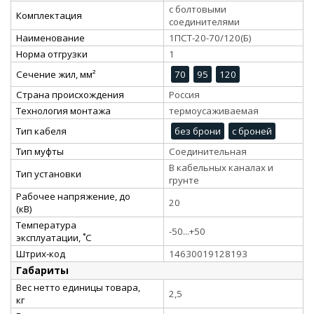
с болтовыми
Комплектация
соединителями
Наименование
1ПСТ-20-70/120(Б)
Норма отгрузки
1
Сечение жил, мм²
70
95
120
Страна происхождения
Россия
Технология монтажа
термоусаживаемая
Тип кабеля
без брони
с броней
Тип муфты
Соединительная
В кабельных каналах и
Тип установки
грунте
Рабочее напряжение, до
20
(кВ)
Температура
-50...+50
эксплуатации, ˚С
Штрих-код
14630019128193
Габариты
Вес нетто единицы товара,
2,5
кг