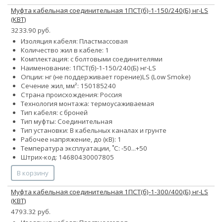
Муфта кабельная соединительная 1ПСТ(б)-1-150/240(Б) нг-LS
(КВТ)
3233.90 руб.
Изоляция кабеля: Пластмассовая
Количество жил в кабеле: 1
Комплектация: с болтовыми соединителями
Наименование: 1ПСТ(б)-1-150/240(Б) нг-LS
Опции:
нг (не поддерживает горение)
LS (Low Smoke)
Сечение жил, мм²:
150
185
240
Страна происхождения: Россия
Технология монтажа: термоусаживаемая
Тип кабеля: с броней
Тип муфты: Соединительная
Тип установки: В кабельных каналах и грунте
Рабочее напряжение, до (кВ): 1
Температура эксплуатации, ˚С: -50...+50
Штрих-код: 14680430007805
В корзину
Муфта кабельная соединительная 1ПСТ(б)-1-300/400(Б) нг-LS
(КВТ)
4793.32 руб.