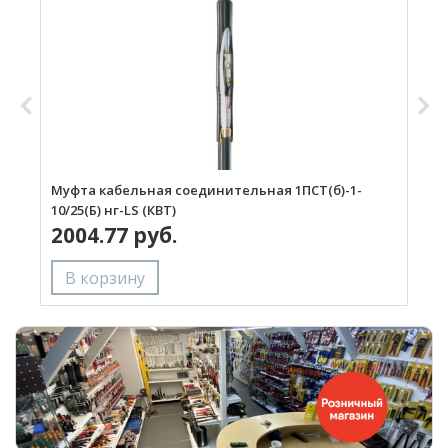
Муфта кабельная соединительная 1ПСТ(б)-1-
М
10/25(Б) нг-LS (КВТ)
2
2004.77 руб.