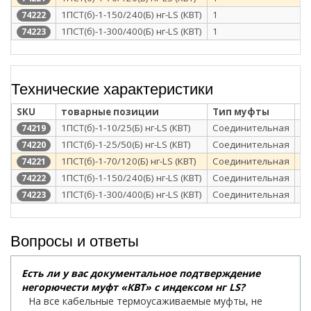
1ПСТ(б)-1-150/240(Б) нг-LS (КВТ)
1
74222
1ПСТ(б)-1-300/400(Б) нг-LS (КВТ)
1
74223
Технические характеристики
SKU
товарные позиции
Тип муфты
Т
1ПСТ(б)-1-10/25(Б) нг-LS (КВТ)
Соединительная
те
74219
1ПСТ(б)-1-25/50(Б) нг-LS (КВТ)
Соединительная
те
74220
1ПСТ(б)-1-70/120(Б) нг-LS (КВТ)
Соединительная
те
74221
1ПСТ(б)-1-150/240(Б) нг-LS (КВТ)
Соединительная
те
74222
1ПСТ(б)-1-300/400(Б) нг-LS (КВТ)
Соединительная
те
74223
Вопросы и ответы
Есть ли у вас документальное подтверждение
негорючести муфт «КВТ» с индексом нг LS?
На все кабельные термоусаживаемые муфты, не