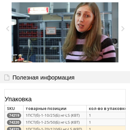
Полезная информация
Упаковка
SKU
товарные позиции
кол-во в упаковке
1ПСТ(б)-1-10/25(Б) нг-LS (КВТ)
1
74219
1ПСТ(б)-1-25/50(Б) нг-LS (КВТ)
1
74220
1ПСТ(б)-1-70/120(Б) нг-LS (КВТ)
1
74221