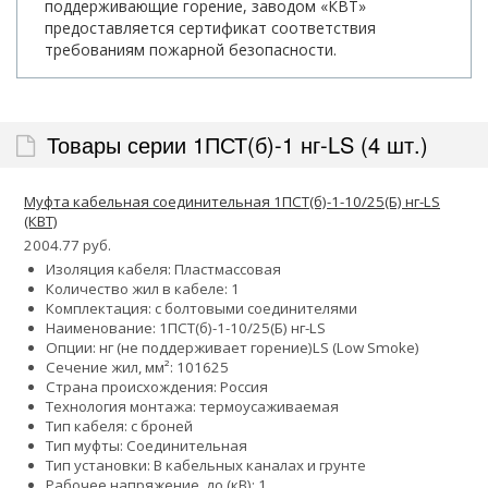
поддерживающие горение, заводом «КВТ»
предоставляется сертификат соответствия
требованиям пожарной безопасности.
Товары серии 1ПСТ(б)-1 нг-LS (4 шт.)
Муфта кабельная соединительная 1ПСТ(б)-1-10/25(Б) нг-LS
(КВТ)
2004.77 руб.
Изоляция кабеля: Пластмассовая
Количество жил в кабеле: 1
Комплектация: с болтовыми соединителями
Наименование: 1ПСТ(б)-1-10/25(Б) нг-LS
Опции:
нг (не поддерживает горение)
LS (Low Smoke)
Сечение жил, мм²:
10
16
25
Страна происхождения: Россия
Технология монтажа: термоусаживаемая
Тип кабеля: с броней
Тип муфты: Соединительная
Тип установки: В кабельных каналах и грунте
Рабочее напряжение, до (кВ): 1