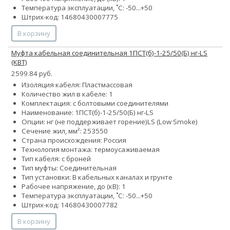
Температура эксплуатации, ˚С: -50...+50
Штрих-код: 14680430007775
В корзину
Муфта кабельная соединительная 1ПСТ(б)-1-25/50(Б) нг-LS
(КВТ)
2599.84 руб.
Изоляция кабеля: Пластмассовая
Количество жил в кабеле: 1
Комплектация: с болтовыми соединителями
Наименование: 1ПСТ(б)-1-25/50(Б) нг-LS
Опции:
нг (не поддерживает горение)
LS (Low Smoke)
Сечение жил, мм²:
25
35
50
Страна происхождения: Россия
Технология монтажа: термоусаживаемая
Тип кабеля: с броней
Тип муфты: Соединительная
Тип установки: В кабельных каналах и грунте
Рабочее напряжение, до (кВ): 1
Температура эксплуатации, ˚С: -50...+50
Штрих-код: 14680430007782
В корзину