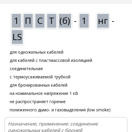
1
П
С
Т
(б)
-
1
нг
-
LS
для одножильных кабелей
для кабелей с пластмассовой изоляцией
соединительная
с термоусаживаемой трубкой
для бронированных кабелей
на номинальное напряжение 1 кВ
не распространяет горение
пониженного дымо- и газовыделения (low smoke)
Назначение, применение: соединение
одножильных кабелей с броней