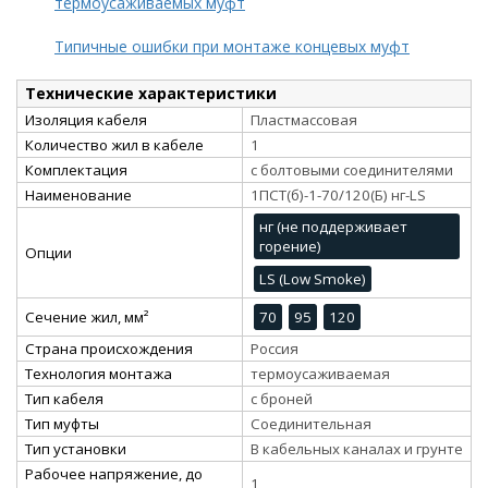
термоусаживаемых муфт
Типичные ошибки при монтаже концевых муфт
Технические характеристики
Изоляция кабеля
Пластмассовая
Количество жил в кабеле
1
Комплектация
с болтовыми соединителями
Наименование
1ПСТ(б)-1-70/120(Б) нг-LS
нг (не поддерживает
горение)
Опции
LS (Low Smoke)
Сечение жил, мм²
70
95
120
Страна происхождения
Россия
Технология монтажа
термоусаживаемая
Тип кабеля
с броней
Тип муфты
Соединительная
Тип установки
В кабельных каналах и грунте
Рабочее напряжение, до
1