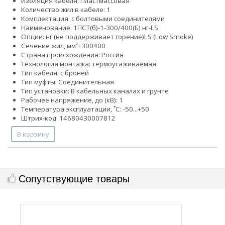
Изоляция кабеля: Пластмассовая
Количество жил в кабеле: 1
Комплектация: с болтовыми соединителями
Наименование: 1ПСТ(б)-1-300/400(Б) нг-LS
Опции:
нг (не поддерживает горение)
LS (Low Smoke)
Сечение жил, мм²:
300
400
Страна происхождения: Россия
Технология монтажа: термоусаживаемая
Тип кабеля: с броней
Тип муфты: Соединительная
Тип установки: В кабельных каналах и грунте
Рабочее напряжение, до (кВ): 1
Температура эксплуатации, ˚С: -50...+50
Штрих-код: 14680430007812
В корзину
Сопутствующие товары