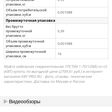
упаковки, кг
Объём потребительской
0.001088
упаковки, куб.м
Промежуточная упаковка
Вес брутто
промежуточной
0,39
упаковки, кг
Объём промежуточной
0,001088
упаковки, куб.м
Ширина промежуточной
16
упаковки, см
Муфта кабельная соединительная 1ПСТ(б)-1-70/120(Б) нг-LS
(КВТ) купить по выгодной цене (2709.61 руб.) в интернет-
магазине КВТ-PRO.RU - фото, отзывы, технические
характеристики. Доставка по Москве и России
Видеообзоры