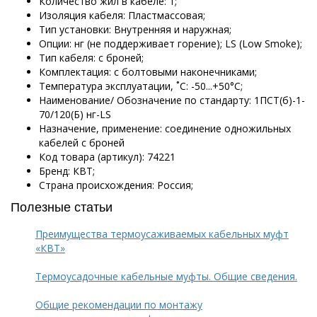
Количество жил в кабеле: 1;
Изоляция кабеля: Пластмассовая;
Тип установки: Внутренняя и наружная;
Опции: нг (не поддерживает горение); LS (Low Smoke);
Тип кабеля: с броней;
Комплектация: с болтовыми наконечниками;
Температура эксплуатации, ˚С: -50...+50°С;
Наименование/ Обозначение по стандарту: 1ПСТ(б)-1-
70/120(Б) нг-LS
Назначение, применение: соединение одножильных
кабелей с броней
Код товара (артикул): 74221
Бренд: КВТ;
Страна происхождения: Россия;
Полезные статьи
Преимущества термоусаживаемых кабельных муфт
«КВТ»
Термоусадочные кабельные муфты. Общие сведения.
Общие рекомендации по монтажу