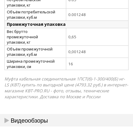
упаковки, кг
Объём потребительской
0.001248
упаковки, куб.м
Промежуточная упаковка
Вес брутто
промежуточной
0,65
упаковки, кг
Объём промежуточной
0,001248
упаковки, куб.м
Ширина промежуточной
16
упаковки, см
Муфта кабельная соединительная 1ПСТ(б)-1-300/400(Б) нг-
LS (КВТ) купить по выгодной цене (4793.32 руб.) в интернет-
магазине КВТ-PRO.RU - фото, отзывы, технические
характеристики. Доставка по Москве и России
Видеообзоры