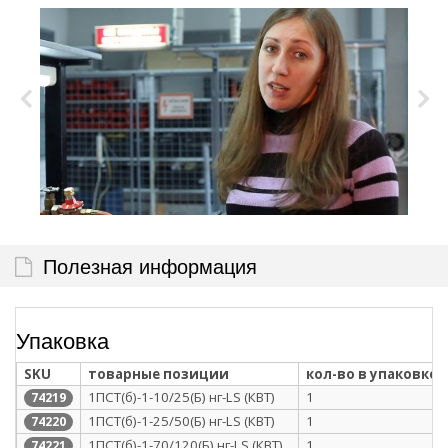
Полезная информация
Упаковка
SKU
товарные позиции
кол-во в упаковке
1ПСТ(б)-1-10/25(Б) нг-LS (КВТ)
1
74219
1ПСТ(б)-1-25/50(Б) нг-LS (КВТ)
1
74220
1ПСТ(б)-1-70/120(Б) нг-LS (КВТ)
1
74221