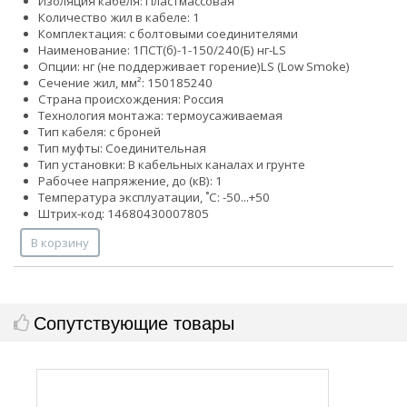
Изоляция кабеля: Пластмассовая
Количество жил в кабеле: 1
Комплектация: с болтовыми соединителями
Наименование: 1ПСТ(б)-1-150/240(Б) нг-LS
Опции:
нг (не поддерживает горение)
LS (Low Smoke)
Сечение жил, мм²:
150
185
240
Страна происхождения: Россия
Технология монтажа: термоусаживаемая
Тип кабеля: с броней
Тип муфты: Соединительная
Тип установки: В кабельных каналах и грунте
Рабочее напряжение, до (кВ): 1
Температура эксплуатации, ˚С: -50...+50
Штрих-код: 14680430007805
В корзину
Сопутствующие товары