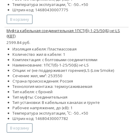
Температура эксплуатации, ˚С: -50...+50
Штрих-код: 14680430007775
В корзину
Муфта кабельная соединительная 1ПСТ(б)-1-25/50(Б) нг-LS
(КВТ)
2599.84 руб.
Изоляция кабеля: Пластмассовая
Количество жил в кабеле: 1
Комплектация: с болтовыми соединителями
Наименование: 1ПСТ(б)-1-25/50(Б) нг-LS
Опции:
нг (не поддерживает горение)
LS (Low Smoke)
Сечение жил, мм²:
25
35
50
Страна происхождения: Россия
Технология монтажа: термоусаживаемая
Тип кабеля: с броней
Тип муфты: Соединительная
Тип установки: В кабельных каналах и грунте
Рабочее напряжение, до (кВ): 1
Температура эксплуатации, ˚С: -50...+50
Штрих-код: 14680430007782
В корзину