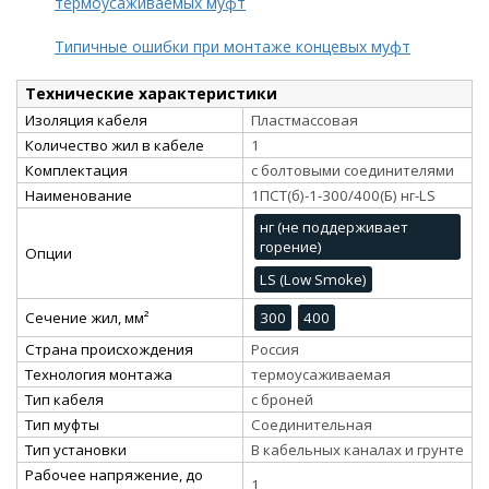
термоусаживаемых муфт
Типичные ошибки при монтаже концевых муфт
Технические характеристики
Изоляция кабеля
Пластмассовая
Количество жил в кабеле
1
Комплектация
с болтовыми соединителями
Наименование
1ПСТ(б)-1-300/400(Б) нг-LS
нг (не поддерживает
горение)
Опции
LS (Low Smoke)
Сечение жил, мм²
300
400
Страна происхождения
Россия
Технология монтажа
термоусаживаемая
Тип кабеля
с броней
Тип муфты
Соединительная
Тип установки
В кабельных каналах и грунте
Рабочее напряжение, до
1