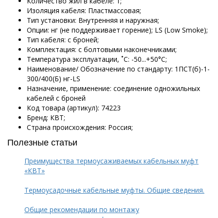
Количество жил в кабеле: 1;
Изоляция кабеля: Пластмассовая;
Тип установки: Внутренняя и наружная;
Опции: нг (не поддерживает горение); LS (Low Smoke);
Тип кабеля: с броней;
Комплектация: с болтовыми наконечниками;
Температура эксплуатации, ˚С: -50...+50°С;
Наименование/ Обозначение по стандарту: 1ПСТ(б)-1-
300/400(Б) нг-LS
Назначение, применение: соединение одножильных
кабелей с броней
Код товара (артикул): 74223
Бренд: КВТ;
Страна происхождения: Россия;
Полезные статьи
Преимущества термоусаживаемых кабельных муфт
«КВТ»
Термоусадочные кабельные муфты. Общие сведения.
Общие рекомендации по монтажу