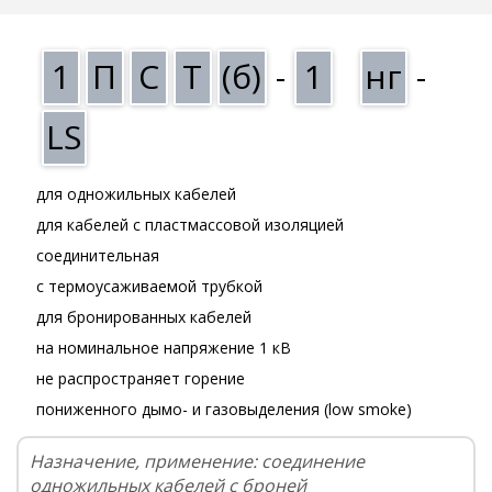
1
П
С
Т
(б)
-
1
нг
-
LS
для одножильных кабелей
для кабелей с пластмассовой изоляцией
соединительная
с термоусаживаемой трубкой
для бронированных кабелей
на номинальное напряжение 1 кВ
не распространяет горение
пониженного дымо- и газовыделения (low smoke)
Назначение, применение: соединение
одножильных кабелей с броней