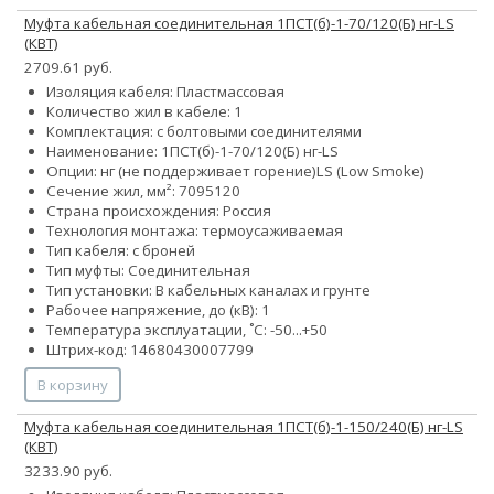
Муфта кабельная соединительная 1ПСТ(б)-1-70/120(Б) нг-LS
(КВТ)
2709.61 руб.
Изоляция кабеля: Пластмассовая
Количество жил в кабеле: 1
Комплектация: с болтовыми соединителями
Наименование: 1ПСТ(б)-1-70/120(Б) нг-LS
Опции:
нг (не поддерживает горение)
LS (Low Smoke)
Сечение жил, мм²:
70
95
120
Страна происхождения: Россия
Технология монтажа: термоусаживаемая
Тип кабеля: с броней
Тип муфты: Соединительная
Тип установки: В кабельных каналах и грунте
Рабочее напряжение, до (кВ): 1
Температура эксплуатации, ˚С: -50...+50
Штрих-код: 14680430007799
В корзину
Муфта кабельная соединительная 1ПСТ(б)-1-150/240(Б) нг-LS
(КВТ)
3233.90 руб.