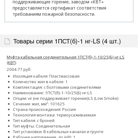
поддерживающие горение, заводом «КВТ»
предоставляется сертификат соответствия
требованиям пожарной безопасности.
Товары серии 1ПСТ(б)-1 нг-LS (4 шт.)
Муфта кабельная соединительная 1ПСТ(б)-1-10/25(Б) нг-LS
(КВТ)
2004.77 руб.
Изоляция кабеля: Пластмассовая
Количество жил в кабеле: 1
Комплектация: с болтовыми соединителями
Наименование: 1ПСТ(б)-1-10/25(Б) нг-LS
Опции:
нг (не поддерживает горение)
LS (Low Smoke)
Сечение жил, мм²:
10
16
25
Страна происхождения: Россия
Технология монтажа: термоусаживаемая
Тип кабеля: с броней
Тип муфты: Соединительная
Тип установки: В кабельных каналах и грунте
Рабочее напряжение, до (кВ): 1