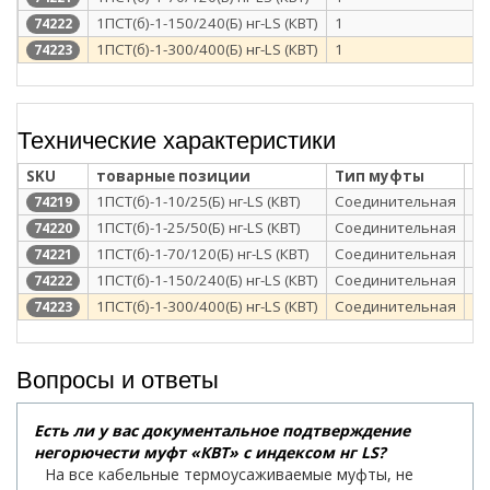
1ПСТ(б)-1-150/240(Б) нг-LS (КВТ)
1
74222
1ПСТ(б)-1-300/400(Б) нг-LS (КВТ)
1
74223
Технические характеристики
SKU
товарные позиции
Тип муфты
Т
1ПСТ(б)-1-10/25(Б) нг-LS (КВТ)
Соединительная
те
74219
1ПСТ(б)-1-25/50(Б) нг-LS (КВТ)
Соединительная
те
74220
1ПСТ(б)-1-70/120(Б) нг-LS (КВТ)
Соединительная
те
74221
1ПСТ(б)-1-150/240(Б) нг-LS (КВТ)
Соединительная
те
74222
1ПСТ(б)-1-300/400(Б) нг-LS (КВТ)
Соединительная
те
74223
Вопросы и ответы
Есть ли у вас документальное подтверждение
негорючести муфт «КВТ» с индексом нг LS?
На все кабельные термоусаживаемые муфты, не