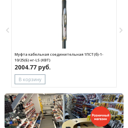
Муфта кабельная соединительная 1ПСТ(б)-1-
М
10/25(Б) нг-LS (КВТ)
2
2004.77 руб.