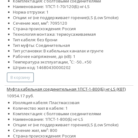
Комплектация: с болтовыми соединителями
Наименование: 1ПСТ-1-70/120(Б) нг-LS
Норма отгрузки: 1
Опции:
нг (не поддерживает горение)
LS (Low Smoke)
Сечение жил, мм²:
70
95
120
Страна происхождения: Россия
Технология монтажа: термоусаживаемая
Тип кабеля: без брони
Тип муфты: Соединительная
Тип установки: В кабельных каналах и грунте
Рабочее напряжение, до (кВ): 1
Температура эксплуатации, ˚С: -50...+50
Штрих-код: 14680430000202
В корзину
Муфта кабельная соединительная 1ПСТ-1-800(Б) нг-LS (КВТ)
10954.17 руб.
Изоляция кабеля: Пластмассовая
Количество жил в кабеле: 1
Комплектация: с болтовыми соединителями
Наименование: 1ПСТ-1-800(Б) нг-LS
Опции:
нг (не поддерживает горение)
LS (Low Smoke)
Сечение жил, мм²: 800
Страна происхождения: Россия