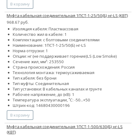
В корзину
Муфта кабельная соединительная 1ПСТ-1-25/50(Б) нг-LS (КВТ)
968.67 руб.
Изоляция кабеля: Пластмассовая
Количество жил в кабеле: 1
Комплектация: с болтовыми соединителями
Наименование: 1ПСТ-1-25/50(Б) нг-LS
Норма отгрузки: 1
Опции:
нг (не поддерживает горение)
LS (Low Smoke)
Сечение жил, мм²:
25
35
50
Страна происхождения: Россия
Технология монтажа: термоусаживаемая
Тип кабеля: без брони
Тип муфты: Соединительная
Тип установки: В кабельных каналах и грунте
Рабочее напряжение, до (кВ): 1
Температура эксплуатации, ˚С: -50...+50
Штрих-код: 14680430000196
В корзину
Муфта кабельная соединительная 1ПСТ-1-500/630(Б) нг-LS
(КВТ)