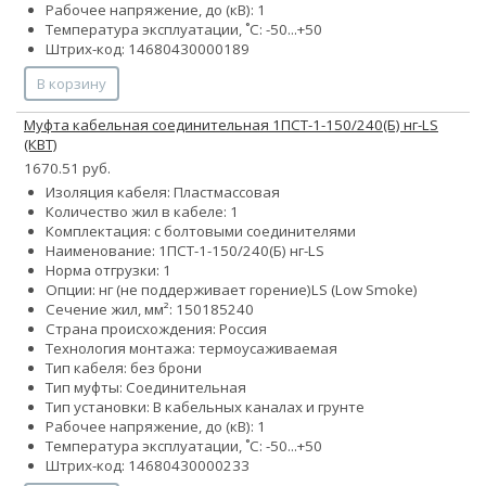
Рабочее напряжение, до (кВ): 1
Температура эксплуатации, ˚С: -50...+50
Штрих-код: 14680430000189
В корзину
Муфта кабельная соединительная 1ПСТ-1-150/240(Б) нг-LS
(КВТ)
1670.51 руб.
Изоляция кабеля: Пластмассовая
Количество жил в кабеле: 1
Комплектация: с болтовыми соединителями
Наименование: 1ПСТ-1-150/240(Б) нг-LS
Норма отгрузки: 1
Опции:
нг (не поддерживает горение)
LS (Low Smoke)
Сечение жил, мм²:
150
185
240
Страна происхождения: Россия
Технология монтажа: термоусаживаемая
Тип кабеля: без брони
Тип муфты: Соединительная
Тип установки: В кабельных каналах и грунте
Рабочее напряжение, до (кВ): 1
Температура эксплуатации, ˚С: -50...+50
Штрих-код: 14680430000233