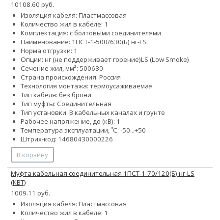
10108.60 руб.
Изоляция кабеля: Пластмассовая
Количество жил в кабеле: 1
Комплектация: с болтовыми соединителями
Наименование: 1ПСТ-1-500/630(Б) нг-LS
Норма отгрузки: 1
Опции:
нг (не поддерживает горение)
LS (Low Smoke)
Сечение жил, мм²:
500
630
Страна происхождения: Россия
Технология монтажа: термоусаживаемая
Тип кабеля: без брони
Тип муфты: Соединительная
Тип установки: В кабельных каналах и грунте
Рабочее напряжение, до (кВ): 1
Температура эксплуатации, ˚С: -50...+50
Штрих-код: 14680430000226
В корзину
Муфта кабельная соединительная 1ПСТ-1-70/120(Б) нг-LS
(КВТ)
1009.11 руб.
Изоляция кабеля: Пластмассовая
Количество жил в кабеле: 1