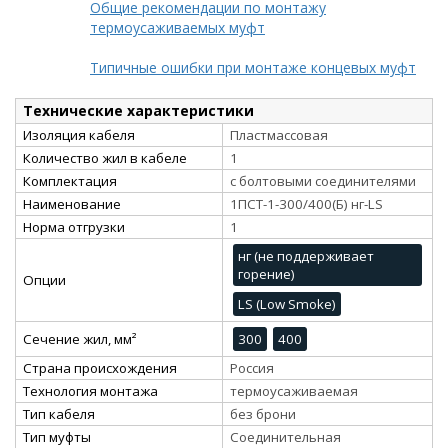
Общие рекомендации по монтажу
термоусаживаемых муфт
Типичные ошибки при монтаже концевых муфт
Технические характеристики
Изоляция кабеля
Пластмассовая
Количество жил в кабеле
1
Комплектация
с болтовыми соединителями
Наименование
1ПСТ-1-300/400(Б) нг-LS
Норма отгрузки
1
нг (не поддерживает
горение)
Опции
LS (Low Smoke)
Сечение жил, мм²
300
400
Страна происхождения
Россия
Технология монтажа
термоусаживаемая
Тип кабеля
без брони
Тип муфты
Соединительная