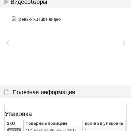
Видеообзоры
Полезная информация
Упаковка
SKU
товарные позиции
кол-во в упаковке
т
1ПСТ-1-10/25(Б) нг-LS (КВТ)
1
п
66837