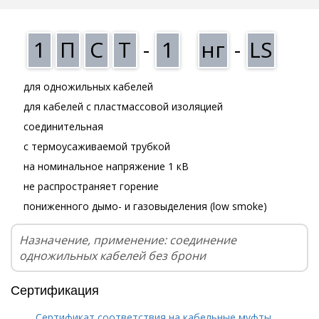
1
П
С
Т
-
1
нг
-
LS
для одножильных кабелей
для кабелей с пластмассовой изоляцией
соединительная
с термоусаживаемой трубкой
на номинальное напряжение 1 кВ
не распространяет горение
пониженного дымо- и газовыделения (low smoke)
Назначение, применение: соединение
одножильных кабелей без брони
Сертификация
Сертификат соответствия на кабельные муфты