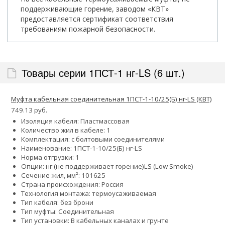
поддерживающие горение, заводом «КВТ»
предоставляется сертификат соответствия
требованиям пожарной безопасности.
Товары серии 1ПСТ-1 нг-LS (6 шт.)
Муфта кабельная соединительная 1ПСТ-1-10/25(Б) нг-LS (КВТ)
749.13 руб.
Изоляция кабеля: Пластмассовая
Количество жил в кабеле: 1
Комплектация: с болтовыми соединителями
Наименование: 1ПСТ-1-10/25(Б) нг-LS
Норма отгрузки: 1
Опции:
нг (не поддерживает горение)
LS (Low Smoke)
Сечение жил, мм²:
10
16
25
Страна происхождения: Россия
Технология монтажа: термоусаживаемая
Тип кабеля: без брони
Тип муфты: Соединительная
Тип установки: В кабельных каналах и грунте