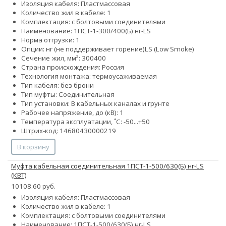
Изоляция кабеля: Пластмассовая
Количество жил в кабеле: 1
Комплектация: с болтовыми соединителями
Наименование: 1ПСТ-1-300/400(Б) нг-LS
Норма отгрузки: 1
Опции:
нг (не поддерживает горение)
LS (Low Smoke)
Сечение жил, мм²:
300
400
Страна происхождения: Россия
Технология монтажа: термоусаживаемая
Тип кабеля: без брони
Тип муфты: Соединительная
Тип установки: В кабельных каналах и грунте
Рабочее напряжение, до (кВ): 1
Температура эксплуатации, ˚С: -50...+50
Штрих-код: 14680430000219
В корзину
Муфта кабельная соединительная 1ПСТ-1-500/630(Б) нг-LS
(КВТ)
10108.60 руб.
Изоляция кабеля: Пластмассовая
Количество жил в кабеле: 1
Комплектация: с болтовыми соединителями
Наименование: 1ПСТ-1-500/630(Б) нг-LS