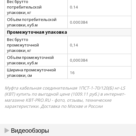
Вес брутто
потребительской
0.14
упаковки, кг
Объём потребительской
0.000384
упаковки, куб.м
Промежуточная упаковка
Вес брутто
промежуточной
0,14
упаковки, кг
Объём промежуточной
0,000384
упаковки, куб.м
Ширина промежуточной
16
упаковки, см
Муфта кабельная соединительная 1ПСТ-1-70/120(Б) нг-LS
(КВТ) купить по выгодной цене (1009.11 руб.) в интернет-
магазине КВТ-PRO.RU - фото, отзывы, технические
характеристики. Доставка по Москве и России
Видеообзоры