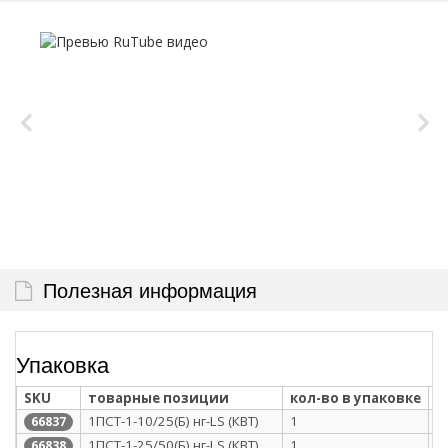
Полезная информация
Упаковка
SKU
товарные позиции
кол-во в упаковке
т
1ПСТ-1-10/25(Б) нг-LS (КВТ)
1
п
66837
1ПСТ-1-25/50(Б) нг-LS (КВТ)
1
п
66838