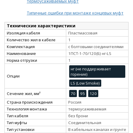
термоусаживаемых муфт
Типичные ошибки при монтаже концевых муфт
Технические характеристики
Изоляция кабеля
Пластмассовая
Количество жил в кабеле
1
Комплектация
с болтовыми соединителями
Наименование
1ПСТ-1-70/120(Б) нг-LS
Норма отгрузки
1
нг (не поддерживает
горение)
Опции
LS (Low Smoke)
Сечение жил, мм²
70
95
120
Страна происхождения
Россия
Технология монтажа
термоусаживаемая
Тип кабеля
без брони
Тип муфты
Соединительная
Тип установки
В кабельных каналах и грунте