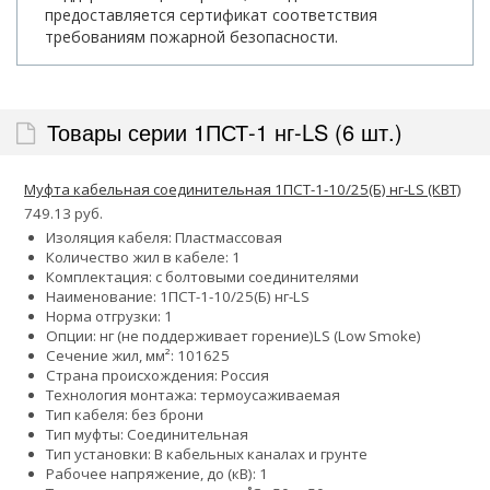
предоставляется сертификат соответствия
требованиям пожарной безопасности.
Товары серии 1ПСТ-1 нг-LS (6 шт.)
Муфта кабельная соединительная 1ПСТ-1-10/25(Б) нг-LS (КВТ)
749.13 руб.
Изоляция кабеля: Пластмассовая
Количество жил в кабеле: 1
Комплектация: с болтовыми соединителями
Наименование: 1ПСТ-1-10/25(Б) нг-LS
Норма отгрузки: 1
Опции:
нг (не поддерживает горение)
LS (Low Smoke)
Сечение жил, мм²:
10
16
25
Страна происхождения: Россия
Технология монтажа: термоусаживаемая
Тип кабеля: без брони
Тип муфты: Соединительная
Тип установки: В кабельных каналах и грунте
Рабочее напряжение, до (кВ): 1