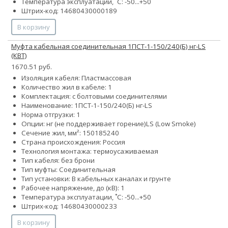
Температура эксплуатации, ˚С: -50...+50
Штрих-код: 14680430000189
В корзину
Муфта кабельная соединительная 1ПСТ-1-150/240(Б) нг-LS
(КВТ)
1670.51 руб.
Изоляция кабеля: Пластмассовая
Количество жил в кабеле: 1
Комплектация: с болтовыми соединителями
Наименование: 1ПСТ-1-150/240(Б) нг-LS
Норма отгрузки: 1
Опции:
нг (не поддерживает горение)
LS (Low Smoke)
Сечение жил, мм²:
150
185
240
Страна происхождения: Россия
Технология монтажа: термоусаживаемая
Тип кабеля: без брони
Тип муфты: Соединительная
Тип установки: В кабельных каналах и грунте
Рабочее напряжение, до (кВ): 1
Температура эксплуатации, ˚С: -50...+50
Штрих-код: 14680430000233
В корзину