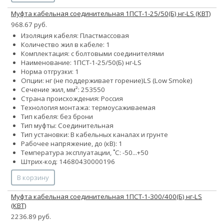
Муфта кабельная соединительная 1ПСТ-1-25/50(Б) нг-LS (КВТ)
968.67 руб.
Изоляция кабеля: Пластмассовая
Количество жил в кабеле: 1
Комплектация: с болтовыми соединителями
Наименование: 1ПСТ-1-25/50(Б) нг-LS
Норма отгрузки: 1
Опции:
нг (не поддерживает горение)
LS (Low Smoke)
Сечение жил, мм²:
25
35
50
Страна происхождения: Россия
Технология монтажа: термоусаживаемая
Тип кабеля: без брони
Тип муфты: Соединительная
Тип установки: В кабельных каналах и грунте
Рабочее напряжение, до (кВ): 1
Температура эксплуатации, ˚С: -50...+50
Штрих-код: 14680430000196
В корзину
Муфта кабельная соединительная 1ПСТ-1-300/400(Б) нг-LS
(КВТ)
2236.89 руб.