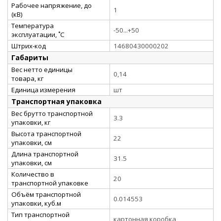
Рабочее напряжение, до
1
(кВ)
Температура
-50...+50
эксплуатации, ˚С
Штрих-код
14680430000202
Габариты
Вес нетто единицы
0,14
товара, кг
Единица измерения
шт
Транспортная упаковка
Вес брутто транспортной
3.3
упаковки, кг
Высота транспортной
22
упаковки, см
Длина транспортной
31.5
упаковки, см
Количество в
20
транспортной упаковке
Объём транспортной
0.014553
упаковки, куб.м
Тип транспортной
картонная коробка