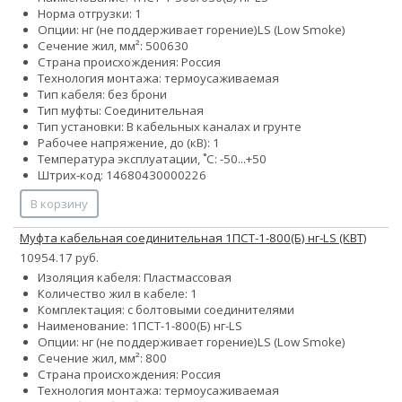
Норма отгрузки: 1
Опции:
нг (не поддерживает горение)
LS (Low Smoke)
Сечение жил, мм²:
500
630
Страна происхождения: Россия
Технология монтажа: термоусаживаемая
Тип кабеля: без брони
Тип муфты: Соединительная
Тип установки: В кабельных каналах и грунте
Рабочее напряжение, до (кВ): 1
Температура эксплуатации, ˚С: -50...+50
Штрих-код: 14680430000226
В корзину
Муфта кабельная соединительная 1ПСТ-1-800(Б) нг-LS (КВТ)
10954.17 руб.
Изоляция кабеля: Пластмассовая
Количество жил в кабеле: 1
Комплектация: с болтовыми соединителями
Наименование: 1ПСТ-1-800(Б) нг-LS
Опции:
нг (не поддерживает горение)
LS (Low Smoke)
Сечение жил, мм²: 800
Страна происхождения: Россия
Технология монтажа: термоусаживаемая