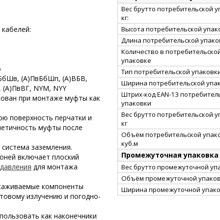
Вес брутто потребительской у
кг:
Высота потребительской упако
 кабелей:
Длина потребительской упаков
Количество в потребительско
упаковке
6
Тип потребительской упаковк
БбШв, (А)ПвБбШп, (А)ВБВ,
Ширина потребительской упак
, (А)ПвВГ, NYM, NYY
Штрих-код EAN-13 потребител
зован при монтаже муфты как
упаковки
Вес брутто потребительской у
юю поверхность перчатки и
кг
метичность муфты после
Объём потребительской упако
куб.м
 система заземления.
Промежуточная упаковка
оней включает плоский
 давления
для монтажа
Вес брутто промежуточной упа
Объём промежуточной упаковк
усаживаемые компоненты
Ширина промежуточной упако
товому излучению и погодно-
пользовать как наконечники