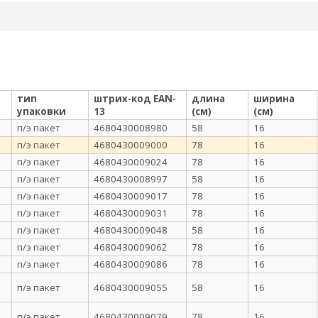
тип
штрих-код EAN-
длина
ширина
упаковки
13
(см)
(см)
п/э пакет
4680430008980
58
16
п/э пакет
4680430009000
78
16
п/э пакет
4680430009024
78
16
п/э пакет
4680430008997
58
16
п/э пакет
4680430009017
78
16
п/э пакет
4680430009031
78
16
п/э пакет
4680430009048
58
16
п/э пакет
4680430009062
78
16
п/э пакет
4680430009086
78
16
п/э пакет
4680430009055
58
16
п/э пакет
4680430009079
78
16