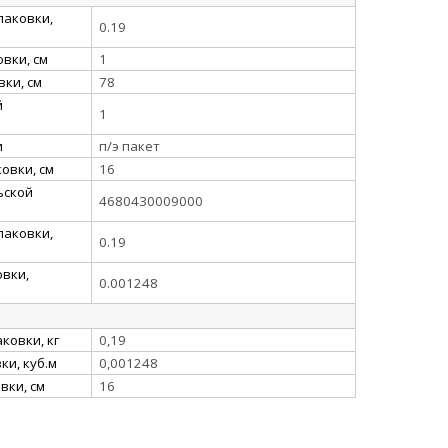
паковки,
0.19
вки, см
1
ки, см
78
й
1
и
п/э пакет
овки, см
16
ьской
4680430009000
паковки,
0.19
вки,
0.001248
ковки, кг
0,19
и, куб.м
0,001248
вки, см
16