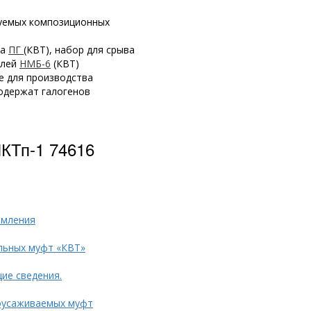
уемых композиционных
ка
ПГ
(КВТ), набор для срыва
елей
НМБ-6
(КВТ)
е для производства
одержат галогенов
КТп-1 74616
емления
льных муфт «КВТ»
ие сведения.
оусаживаемых муфт