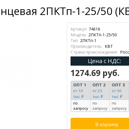
нцевая 2ПКТп-1-25/50 (К
Артикул:
74616
Модель:
2ПКТп-1-25/50
Тип:
2ПКТп-1
Производитель:
КВТ
Страна происхождения:
Росс
Цена с НДС:
1274.69 руб.
ОПТ 1
ОПТ 2
ОПТ 3
от 10
от 25
от 50
тыс. ₽
тыс. ₽
тыс. ₽
по
по
по
запросу
запросу
запросу