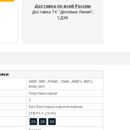
Доставка по всей России
Доставка ТК "Деловые Линии",
СДЭК
тики
АВВГ, ВВГ, АПвВг , ПвВг, АВВГз, ВВГз,
NYM, NYY
Пластмассовая
2
без болтовых наконечников
2ПКТп-1-25/50
25
35
50
Россия