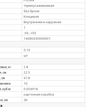
термоусаживаемая
без брони
Концевая
Внутренняя и наружная
1
-50...+50
14680430009007
0,19
шт
вки, кг
2.8
, см
22.5
 см
67.8
паковке
10
, куб.м
0.054918
картонная коробка
и, см
36
ка