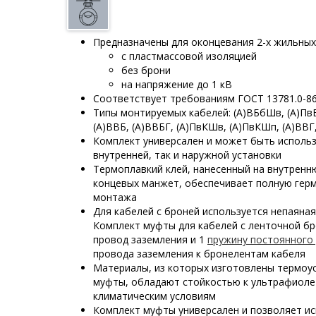
Предназначены для оконцевания 2-х жильных
с пластмассовой изоляцией
без брони
на напряжение до 1 кВ
Соответствует требованиям ГОСТ 13781.0-8
Типы монтируемых кабелей: (А)ВБбШв, (А)Пв
(А)ВВБ, (А)ВВБГ, (А)ПвКШв, (А)ПвКШп, (А)ВВГ
Комплект универсален и может быть исполь
внутренней, так и наружной установки
Термоплавкий клей, нанесенный на внутренн
концевых манжет, обеспечивает полную гер
монтажа
Для кабелей с броней используется непаяная
Комплект муфты для кабелей с ленточной бр
провод заземления и 1
пружину постоянного
провода заземления к бронелентам кабеля
Материалы, из которых изготовлены термо
муфты, обладают стойкостью к ультрафиоле
климатическим условиям
Комплект муфты универсален и позволяет ис